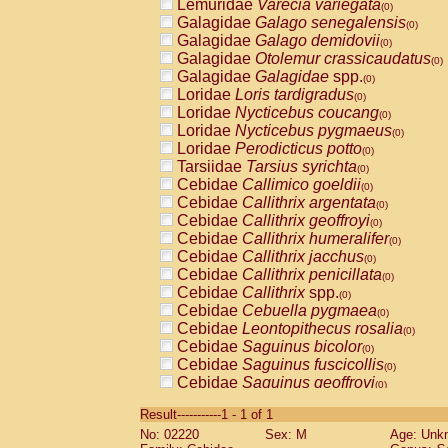
Lemuridae
Varecia variegata
(0)
Galagidae
Galago senegalensis
(0)
Galagidae
Galago demidovii
(0)
Galagidae
Otolemur crassicaudatus
(0)
Galagidae
Galagidae
spp.
(0)
Loridae
Loris tardigradus
(0)
Loridae
Nycticebus coucang
(0)
Loridae
Nycticebus pygmaeus
(0)
Loridae
Perodicticus potto
(0)
Tarsiidae
Tarsius syrichta
(0)
Cebidae
Callimico goeldii
(0)
Cebidae
Callithrix argentata
(0)
Cebidae
Callithrix geoffroyi
(0)
Cebidae
Callithrix humeralifer
(0)
Cebidae
Callithrix jacchus
(0)
Cebidae
Callithrix penicillata
(0)
Cebidae
Callithrix
spp.
(0)
Cebidae
Cebuella pygmaea
(0)
Cebidae
Leontopithecus rosalia
(0)
Cebidae
Saguinus bicolor
(0)
Cebidae
Saguinus fuscicollis
(0)
Cebidae
Saguinus geoffroyi
(0)
Cebidae
Saguinus imperator
(0)
Result-----------1 - 1 of 1
Cebidae
Saguinus labiatus
(0)
No: 02220
Sex: M
Age: Unk
Cebidae
Saguinus leucopus
(0)