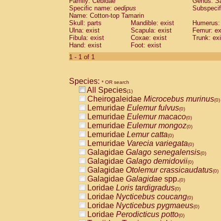
Family: Cebidae
Genus:
S
Cebidae
Saguinus midas
(0)
Specific name:
oedipus
Subspecif
Cebidae
Saguinus mystax
(0)
Name: Cotton-top Tamarin
Cebidae
Saguinus nigricollis
Skull: parts
Mandible: exist
(0)
Humerus: 
Cebidae
Saguinus oedipus
Ulna: exist
Scapula: exist
Femur: ex
(1)
Fibula: exist
Coxae: exist
Trunk: exi
Cebidae
Saguinus weddelli
(0)
Hand: exist
Foot: exist
Cebidae
Saguinus
spp.
(0)
Cebidae
Aotus trivirgatus
1 - 1 of 1
(0)
Cebidae
Cebus albifrons
(0)
Cebidae
Cebus apella
(0)
Species:
Cebidae
Cebus capucinus
* OR search
(0)
All Species
Cebidae
Cebus nigrivittatus
(1)
(0)
Cheirogaleidae
Microcebus murinus
Cebidae
Cebus
spp.
(0)
(0)
Lemuridae
Eulemur fulvus
Cebidae
Saimiri boliviensis
(0)
(0)
Lemuridae
Eulemur macaco
Cebidae
Saimiri sciureus
(0)
(0)
Lemuridae
Eulemur mongoz
Atelidae
Alouatta caraya
(0)
(0)
Lemuridae
Lemur catta
Atelidae
Alouatta fusca
(0)
(0)
Lemuridae
Varecia variegata
Atelidae
Alouatta seniculus
(0)
(0)
Galagidae
Galago senegalensis
Atelidae
Alouatta
spp.
(0)
(0)
Galagidae
Galago demidovii
Atelidae
Ateles belzebuth
(0)
(0)
Galagidae
Otolemur crassicaudatus
Atelidae
Ateles geoffroyi
(0)
(0)
Galagidae
Galagidae
spp.
Atelidae
Ateles paniscus
(0)
(0)
Loridae
Loris tardigradus
Atelidae
Ateles
spp.
(0)
(0)
Loridae
Nycticebus coucang
Atelidae
Lagothrix lagothricha
(0)
(0)
Loridae
Nycticebus pygmaeus
Atelidae
Lagothrix lagothricha cana
(0)
(0)
Loridae
Perodicticus potto
Pitheciidae
Cacajao calvus rubicundu
(0)