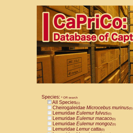
Species:
* OR search
All Species
(1)
Cheirogaleidae
Microcebus murinus
(0)
Lemuridae
Eulemur fulvus
(0)
Lemuridae
Eulemur macaco
(0)
Lemuridae
Eulemur mongoz
(0)
Lemuridae
Lemur catta
(0)