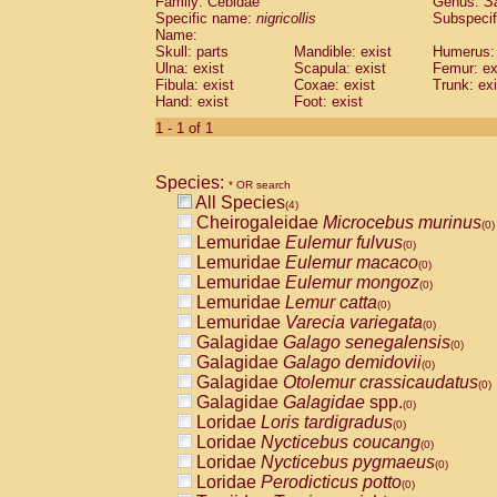
Family: Cebidae
Genus:
S
Cebidae
Saguinus midas
(0)
Specific name:
nigricollis
Subspecif
Cebidae
Saguinus mystax
(0)
Name:
Cebidae
Saguinus nigricollis
Skull: parts
Mandible: exist
(1)
Humerus: 
Cebidae
Saguinus oedipus
Ulna: exist
Scapula: exist
Femur: ex
(0)
Fibula: exist
Coxae: exist
Trunk: exi
Cebidae
Saguinus weddelli
(0)
Hand: exist
Foot: exist
Cebidae
Saguinus
spp.
(0)
Cebidae
Aotus trivirgatus
1 - 1 of 1
(0)
Cebidae
Cebus albifrons
(0)
Cebidae
Cebus apella
(0)
Species:
Cebidae
Cebus capucinus
* OR search
(0)
All Species
Cebidae
Cebus nigrivittatus
(4)
(0)
Cheirogaleidae
Microcebus murinus
Cebidae
Cebus
spp.
(0)
(0)
Lemuridae
Eulemur fulvus
Cebidae
Saimiri boliviensis
(0)
(0)
Lemuridae
Eulemur macaco
Cebidae
Saimiri sciureus
(0)
(0)
Lemuridae
Eulemur mongoz
Atelidae
Alouatta caraya
(0)
(0)
Lemuridae
Lemur catta
Atelidae
Alouatta fusca
(0)
(0)
Lemuridae
Varecia variegata
Atelidae
Alouatta seniculus
(0)
(0)
Galagidae
Galago senegalensis
Atelidae
Alouatta
spp.
(0)
(0)
Galagidae
Galago demidovii
Atelidae
Ateles belzebuth
(0)
(0)
Galagidae
Otolemur crassicaudatus
Atelidae
Ateles geoffroyi
(0)
(0)
Galagidae
Galagidae
spp.
Atelidae
Ateles paniscus
(0)
(0)
Loridae
Loris tardigradus
Atelidae
Ateles
spp.
(0)
(0)
Loridae
Nycticebus coucang
Atelidae
Lagothrix lagothricha
(0)
(0)
Loridae
Nycticebus pygmaeus
Atelidae
Lagothrix lagothricha cana
(0)
(0)
Loridae
Perodicticus potto
Pitheciidae
Cacajao calvus rubicundu
(0)