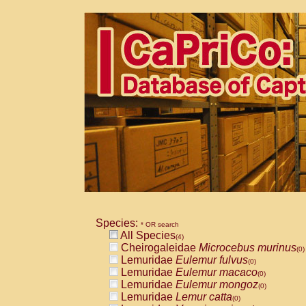
Species:
* OR search
All Species
(4)
Cheirogaleidae
Microcebus murinus
(0)
Lemuridae
Eulemur fulvus
(0)
Lemuridae
Eulemur macaco
(0)
Lemuridae
Eulemur mongoz
(0)
Lemuridae
Lemur catta
(0)