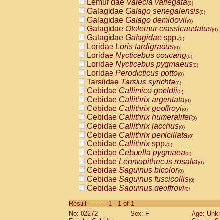
Lemuridae
Varecia variegata
(0)
Galagidae
Galago senegalensis
(0)
Galagidae
Galago demidovii
(0)
Galagidae
Otolemur crassicaudatus
(0)
Galagidae
Galagidae
spp.
(0)
Loridae
Loris tardigradus
(0)
Loridae
Nycticebus coucang
(0)
Loridae
Nycticebus pygmaeus
(0)
Loridae
Perodicticus potto
(0)
Tarsiidae
Tarsius syrichta
(0)
Cebidae
Callimico goeldii
(0)
Cebidae
Callithrix argentata
(0)
Cebidae
Callithrix geoffroyi
(0)
Cebidae
Callithrix humeralifer
(0)
Cebidae
Callithrix jacchus
(0)
Cebidae
Callithrix penicillata
(0)
Cebidae
Callithrix
spp.
(0)
Cebidae
Cebuella pygmaea
(0)
Cebidae
Leontopithecus rosalia
(0)
Cebidae
Saguinus bicolor
(0)
Cebidae
Saguinus fuscicollis
(0)
Cebidae
Saguinus geoffroyi
(0)
Cebidae
Saguinus imperator
(0)
Result-----------1 - 1 of 1
Cebidae
Saguinus labiatus
(0)
No: 02272
Sex: F
Age: Unk
Cebidae
Saguinus leucopus
(0)