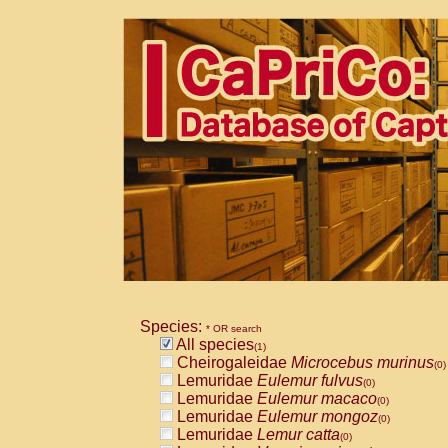
Species:
* OR search
All species
(1)
Cheirogaleidae
Microcebus murinus
(0)
Lemuridae
Eulemur fulvus
(0)
Lemuridae
Eulemur macaco
(0)
Lemuridae
Eulemur mongoz
(0)
Lemuridae
Lemur catta
(0)