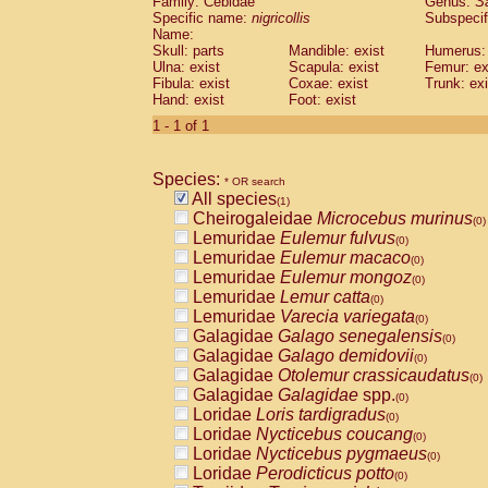
Family: Cebidae
Genus:
S
Cebidae
Saguinus midas
(0)
Specific name:
nigricollis
Subspecif
Cebidae
Saguinus mystax
(0)
Name:
Cebidae
Saguinus nigricollis
Skull: parts
Mandible: exist
(1)
Humerus: 
Cebidae
Saguinus oedipus
Ulna: exist
Scapula: exist
Femur: ex
(0)
Fibula: exist
Coxae: exist
Trunk: exi
Cebidae
Saguinus weddelli
(0)
Hand: exist
Foot: exist
Cebidae
Saguinus
spp.
(0)
Cebidae
Aotus trivirgatus
1 - 1 of 1
(0)
Cebidae
Cebus albifrons
(0)
Cebidae
Cebus apella
(0)
Species:
Cebidae
Cebus capucinus
* OR search
(0)
All species
Cebidae
Cebus nigrivittatus
(1)
(0)
Cheirogaleidae
Microcebus murinus
Cebidae
Cebus
spp.
(0)
(0)
Lemuridae
Eulemur fulvus
Cebidae
Saimiri boliviensis
(0)
(0)
Lemuridae
Eulemur macaco
Cebidae
Saimiri sciureus
(0)
(0)
Lemuridae
Eulemur mongoz
Atelidae
Alouatta caraya
(0)
(0)
Lemuridae
Lemur catta
Atelidae
Alouatta fusca
(0)
(0)
Lemuridae
Varecia variegata
Atelidae
Alouatta seniculus
(0)
(0)
Galagidae
Galago senegalensis
Atelidae
Alouatta
spp.
(0)
(0)
Galagidae
Galago demidovii
Atelidae
Ateles belzebuth
(0)
(0)
Galagidae
Otolemur crassicaudatus
Atelidae
Ateles geoffroyi
(0)
(0)
Galagidae
Galagidae
spp.
Atelidae
Ateles paniscus
(0)
(0)
Loridae
Loris tardigradus
Atelidae
Ateles
spp.
(0)
(0)
Loridae
Nycticebus coucang
Atelidae
Lagothrix lagothricha
(0)
(0)
Loridae
Nycticebus pygmaeus
Atelidae
Lagothrix lagothricha cana
(0)
(0)
Loridae
Perodicticus potto
Pitheciidae
Cacajao calvus rubicundu
(0)