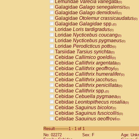
Lemuridae
Varecia variegata
(0)
Galagidae
Galago senegalensis
(0)
Galagidae
Galago demidovii
(0)
Galagidae
Otolemur crassicaudatus
(0)
Galagidae
Galagidae
spp.
(0)
Loridae
Loris tardigradus
(0)
Loridae
Nycticebus coucang
(0)
Loridae
Nycticebus pygmaeus
(0)
Loridae
Perodicticus potto
(0)
Tarsiidae
Tarsius syrichta
(0)
Cebidae
Callimico goeldii
(0)
Cebidae
Callithrix argentata
(0)
Cebidae
Callithrix geoffroyi
(0)
Cebidae
Callithrix humeralifer
(0)
Cebidae
Callithrix jacchus
(0)
Cebidae
Callithrix penicillata
(0)
Cebidae
Callithrix
spp.
(0)
Cebidae
Cebuella pygmaea
(0)
Cebidae
Leontopithecus rosalia
(0)
Cebidae
Saguinus bicolor
(0)
Cebidae
Saguinus fuscicollis
(0)
Cebidae
Saguinus geoffroyi
(0)
Cebidae
Saguinus imperator
(0)
Result-----------1 - 1 of 1
Cebidae
Saguinus labiatus
(0)
No: 02272
Sex: F
Age: Unk
Cebidae
Saguinus leucopus
(0)