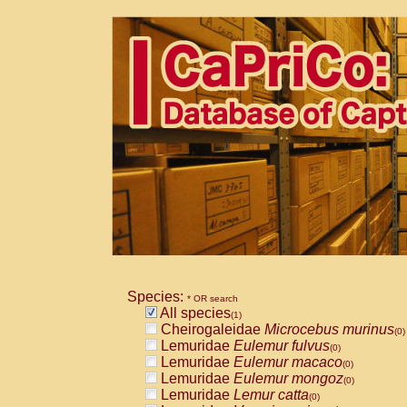
Species:
* OR search
All species
(1)
Cheirogaleidae
Microcebus murinus
(0)
Lemuridae
Eulemur fulvus
(0)
Lemuridae
Eulemur macaco
(0)
Lemuridae
Eulemur mongoz
(0)
Lemuridae
Lemur catta
(0)