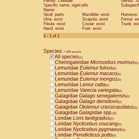
Family: Cebidae
Genus:
S
Cebidae
Saguinus midas
(0)
Specific name:
nigricollis
Subspecif
Cebidae
Saguinus mystax
(0)
Name:
Cebidae
Saguinus nigricollis
Skull: parts
Mandible: exist
(1)
Humerus: 
Cebidae
Saguinus oedipus
Ulna: exist
Scapula: exist
Femur: ex
(0)
Fibula: exist
Coxae: exist
Trunk: exi
Cebidae
Saguinus weddelli
(0)
Hand: exist
Foot: exist
Cebidae
Saguinus
spp.
(0)
Cebidae
Aotus trivirgatus
1 - 1 of 1
(0)
Cebidae
Cebus albifrons
(0)
Cebidae
Cebus apella
(0)
Species:
Cebidae
Cebus capucinus
* OR search
(0)
All species
Cebidae
Cebus nigrivittatus
(1)
(0)
Cheirogaleidae
Microcebus murinus
Cebidae
Cebus
spp.
(0)
(0)
Lemuridae
Eulemur fulvus
Cebidae
Saimiri boliviensis
(0)
(0)
Lemuridae
Eulemur macaco
Cebidae
Saimiri sciureus
(0)
(0)
Lemuridae
Eulemur mongoz
Atelidae
Alouatta caraya
(0)
(0)
Lemuridae
Lemur catta
Atelidae
Alouatta fusca
(0)
(0)
Lemuridae
Varecia variegata
Atelidae
Alouatta seniculus
(0)
(0)
Galagidae
Galago senegalensis
Atelidae
Alouatta
spp.
(0)
(0)
Galagidae
Galago demidovii
Atelidae
Ateles belzebuth
(0)
(0)
Galagidae
Otolemur crassicaudatus
Atelidae
Ateles geoffroyi
(0)
(0)
Galagidae
Galagidae
spp.
Atelidae
Ateles paniscus
(0)
(0)
Loridae
Loris tardigradus
Atelidae
Ateles
spp.
(0)
(0)
Loridae
Nycticebus coucang
Atelidae
Lagothrix lagothricha
(0)
(0)
Loridae
Nycticebus pygmaeus
Atelidae
Lagothrix lagothricha cana
(0)
(0)
Loridae
Perodicticus potto
Pitheciidae
Cacajao calvus rubicundu
(0)