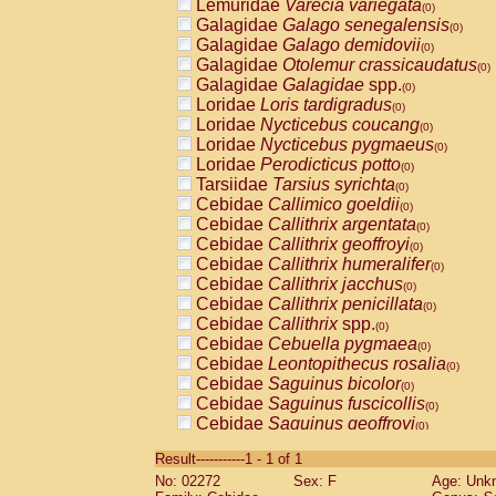
Lemuridae
Varecia variegata
(0)
Galagidae
Galago senegalensis
(0)
Galagidae
Galago demidovii
(0)
Galagidae
Otolemur crassicaudatus
(0)
Galagidae
Galagidae
spp.
(0)
Loridae
Loris tardigradus
(0)
Loridae
Nycticebus coucang
(0)
Loridae
Nycticebus pygmaeus
(0)
Loridae
Perodicticus potto
(0)
Tarsiidae
Tarsius syrichta
(0)
Cebidae
Callimico goeldii
(0)
Cebidae
Callithrix argentata
(0)
Cebidae
Callithrix geoffroyi
(0)
Cebidae
Callithrix humeralifer
(0)
Cebidae
Callithrix jacchus
(0)
Cebidae
Callithrix penicillata
(0)
Cebidae
Callithrix
spp.
(0)
Cebidae
Cebuella pygmaea
(0)
Cebidae
Leontopithecus rosalia
(0)
Cebidae
Saguinus bicolor
(0)
Cebidae
Saguinus fuscicollis
(0)
Cebidae
Saguinus geoffroyi
(0)
Cebidae
Saguinus imperator
(0)
Result-----------1 - 1 of 1
Cebidae
Saguinus labiatus
(0)
No: 02272
Sex: F
Age: Unk
Cebidae
Saguinus leucopus
(0)