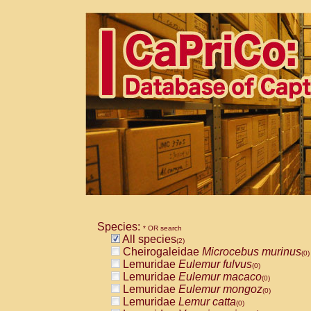
Species:
* OR search
All species
(2)
Cheirogaleidae
Microcebus murinus
(0)
Lemuridae
Eulemur fulvus
(0)
Lemuridae
Eulemur macaco
(0)
Lemuridae
Eulemur mongoz
(0)
Lemuridae
Lemur catta
(0)