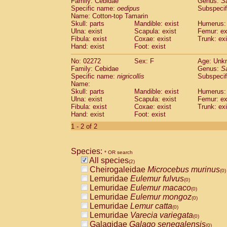
Family: Cebidae
Genus:
S
Cebidae
Saguinus midas
(0)
Specific name:
oedipus
Subspecif
Cebidae
Saguinus mystax
(0)
Name: Cotton-top Tamarin
Cebidae
Saguinus nigricollis
Skull: parts
Mandible: exist
(1)
Humerus: 
Cebidae
Saguinus oedipus
Ulna: exist
Scapula: exist
Femur: ex
(1)
Fibula: exist
Coxae: exist
Trunk: exi
Cebidae
Saguinus weddelli
(0)
Hand: exist
Foot: exist
Cebidae
Saguinus
spp.
(0)
Cebidae
Aotus trivirgatus
(0)
No: 02272
Sex: F
Age: Unk
Cebidae
Cebus albifrons
Family: Cebidae
Genus:
S
(0)
Cebidae
Cebus apella
Specific name:
nigricollis
Subspecif
(0)
Name:
Cebidae
Cebus capucinus
(0)
Skull: parts
Mandible: exist
Humerus: 
Cebidae
Cebus nigrivittatus
(0)
Ulna: exist
Scapula: exist
Femur: ex
Cebidae
Cebus
spp.
(0)
Fibula: exist
Coxae: exist
Trunk: exi
Cebidae
Saimiri boliviensis
Hand: exist
Foot: exist
(0)
Cebidae
Saimiri sciureus
(0)
1 - 2 of 2
Atelidae
Alouatta caraya
(0)
Atelidae
Alouatta fusca
(0)
Atelidae
Alouatta seniculus
Species:
(0)
* OR search
Atelidae
Alouatta
spp.
All species
(0)
(2)
Atelidae
Ateles belzebuth
Cheirogaleidae
Microcebus murinus
(0)
(0)
Atelidae
Ateles geoffroyi
Lemuridae
Eulemur fulvus
(0)
(0)
Atelidae
Ateles paniscus
Lemuridae
Eulemur macaco
(0)
(0)
Atelidae
Ateles
spp.
Lemuridae
Eulemur mongoz
(0)
(0)
Atelidae
Lagothrix lagothricha
Lemuridae
Lemur catta
(0)
(0)
Atelidae
Lagothrix lagothricha cana
Lemuridae
Varecia variegata
(0)
(0)
Pitheciidae
Cacajao calvus rubicundu
Galagidae
Galago senegalensis
(0)