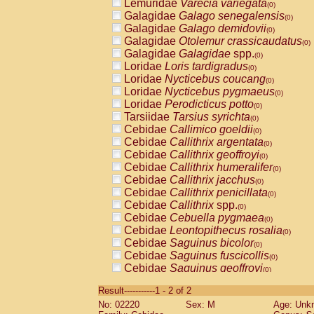
Lemuridae
Varecia variegata
(0)
Galagidae
Galago senegalensis
(0)
Galagidae
Galago demidovii
(0)
Galagidae
Otolemur crassicaudatus
(0)
Galagidae
Galagidae
spp.
(0)
Loridae
Loris tardigradus
(0)
Loridae
Nycticebus coucang
(0)
Loridae
Nycticebus pygmaeus
(0)
Loridae
Perodicticus potto
(0)
Tarsiidae
Tarsius syrichta
(0)
Cebidae
Callimico goeldii
(0)
Cebidae
Callithrix argentata
(0)
Cebidae
Callithrix geoffroyi
(0)
Cebidae
Callithrix humeralifer
(0)
Cebidae
Callithrix jacchus
(0)
Cebidae
Callithrix penicillata
(0)
Cebidae
Callithrix
spp.
(0)
Cebidae
Cebuella pygmaea
(0)
Cebidae
Leontopithecus rosalia
(0)
Cebidae
Saguinus bicolor
(0)
Cebidae
Saguinus fuscicollis
(0)
Cebidae
Saguinus geoffroyi
(0)
Cebidae
Saguinus imperator
(0)
Result-----------1 - 2 of 2
Cebidae
Saguinus labiatus
(0)
No: 02220
Sex: M
Age: Unk
Cebidae
Saguinus leucopus
(0)