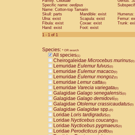
Family: Cebidae
Genus:
S
Cebidae
Saguinus midas
(0)
Specific name:
oedipus
Subspecif
Cebidae
Saguinus mystax
(0)
Name: Cotton-top Tamarin
Cebidae
Saguinus nigricollis
Skull: parts
Mandible: exist
(0)
Humerus: 
Cebidae
Saguinus oedipus
Ulna: exist
Scapula: exist
Femur: ex
(1)
Fibula: exist
Coxae: exist
Trunk: exi
Cebidae
Saguinus weddelli
(0)
Hand: exist
Foot: exist
Cebidae
Saguinus
spp.
(0)
Cebidae
Aotus trivirgatus
1 - 1 of 1
(0)
Cebidae
Cebus albifrons
(0)
Cebidae
Cebus apella
(0)
Species:
Cebidae
Cebus capucinus
* OR search
(0)
All species
Cebidae
Cebus nigrivittatus
(1)
(0)
Cheirogaleidae
Microcebus murinus
Cebidae
Cebus
spp.
(0)
(0)
Lemuridae
Eulemur fulvus
Cebidae
Saimiri boliviensis
(0)
(0)
Lemuridae
Eulemur macaco
Cebidae
Saimiri sciureus
(0)
(0)
Lemuridae
Eulemur mongoz
Atelidae
Alouatta caraya
(0)
(0)
Lemuridae
Lemur catta
Atelidae
Alouatta fusca
(0)
(0)
Lemuridae
Varecia variegata
Atelidae
Alouatta seniculus
(0)
(0)
Galagidae
Galago senegalensis
Atelidae
Alouatta
spp.
(0)
(0)
Galagidae
Galago demidovii
Atelidae
Ateles belzebuth
(0)
(0)
Galagidae
Otolemur crassicaudatus
Atelidae
Ateles geoffroyi
(0)
(0)
Galagidae
Galagidae
spp.
Atelidae
Ateles paniscus
(0)
(0)
Loridae
Loris tardigradus
Atelidae
Ateles
spp.
(0)
(0)
Loridae
Nycticebus coucang
Atelidae
Lagothrix lagothricha
(0)
(0)
Loridae
Nycticebus pygmaeus
Atelidae
Lagothrix lagothricha cana
(0)
(0)
Loridae
Perodicticus potto
Pitheciidae
Cacajao calvus rubicundu
(0)