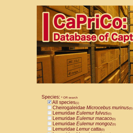
Species:
* OR search
All species
(1)
Cheirogaleidae
Microcebus murinus
(0)
Lemuridae
Eulemur fulvus
(0)
Lemuridae
Eulemur macaco
(0)
Lemuridae
Eulemur mongoz
(0)
Lemuridae
Lemur catta
(0)