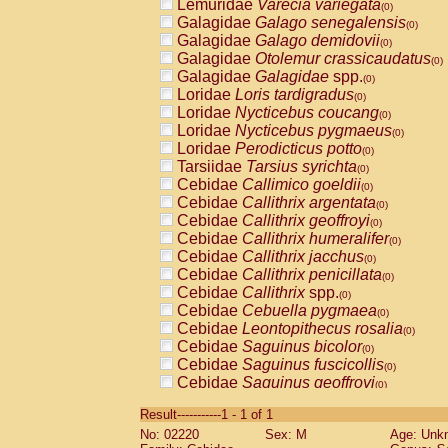
Lemuridae
Varecia variegata
(0)
Galagidae
Galago senegalensis
(0)
Galagidae
Galago demidovii
(0)
Galagidae
Otolemur crassicaudatus
(0)
Galagidae
Galagidae
spp.
(0)
Loridae
Loris tardigradus
(0)
Loridae
Nycticebus coucang
(0)
Loridae
Nycticebus pygmaeus
(0)
Loridae
Perodicticus potto
(0)
Tarsiidae
Tarsius syrichta
(0)
Cebidae
Callimico goeldii
(0)
Cebidae
Callithrix argentata
(0)
Cebidae
Callithrix geoffroyi
(0)
Cebidae
Callithrix humeralifer
(0)
Cebidae
Callithrix jacchus
(0)
Cebidae
Callithrix penicillata
(0)
Cebidae
Callithrix
spp.
(0)
Cebidae
Cebuella pygmaea
(0)
Cebidae
Leontopithecus rosalia
(0)
Cebidae
Saguinus bicolor
(0)
Cebidae
Saguinus fuscicollis
(0)
Cebidae
Saguinus geoffroyi
(0)
Cebidae
Saguinus imperator
(0)
Result-----------1 - 1 of 1
Cebidae
Saguinus labiatus
(0)
No: 02220
Sex: M
Age: Unk
Cebidae
Saguinus leucopus
(0)