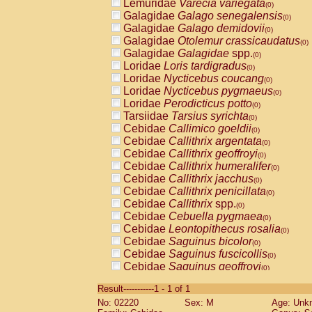
Lemuridae
Varecia variegata
(0)
Galagidae
Galago senegalensis
(0)
Galagidae
Galago demidovii
(0)
Galagidae
Otolemur crassicaudatus
(0)
Galagidae
Galagidae
spp.
(0)
Loridae
Loris tardigradus
(0)
Loridae
Nycticebus coucang
(0)
Loridae
Nycticebus pygmaeus
(0)
Loridae
Perodicticus potto
(0)
Tarsiidae
Tarsius syrichta
(0)
Cebidae
Callimico goeldii
(0)
Cebidae
Callithrix argentata
(0)
Cebidae
Callithrix geoffroyi
(0)
Cebidae
Callithrix humeralifer
(0)
Cebidae
Callithrix jacchus
(0)
Cebidae
Callithrix penicillata
(0)
Cebidae
Callithrix
spp.
(0)
Cebidae
Cebuella pygmaea
(0)
Cebidae
Leontopithecus rosalia
(0)
Cebidae
Saguinus bicolor
(0)
Cebidae
Saguinus fuscicollis
(0)
Cebidae
Saguinus geoffroyi
(0)
Cebidae
Saguinus imperator
(0)
Result-----------1 - 1 of 1
Cebidae
Saguinus labiatus
(0)
No: 02220
Sex: M
Age: Unk
Cebidae
Saguinus leucopus
(0)