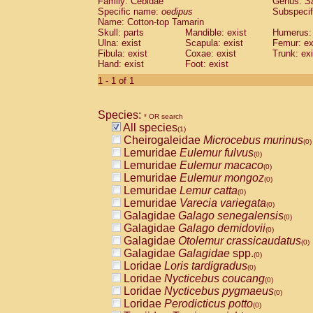
Family: Cebidae
Genus:
S
Cebidae
Saguinus midas
(0)
Specific name:
oedipus
Subspecif
Cebidae
Saguinus mystax
(0)
Name: Cotton-top Tamarin
Cebidae
Saguinus nigricollis
Skull: parts
Mandible: exist
(0)
Humerus: 
Cebidae
Saguinus oedipus
Ulna: exist
Scapula: exist
Femur: ex
(1)
Fibula: exist
Coxae: exist
Trunk: exi
Cebidae
Saguinus weddelli
(0)
Hand: exist
Foot: exist
Cebidae
Saguinus
spp.
(0)
Cebidae
Aotus trivirgatus
1 - 1 of 1
(0)
Cebidae
Cebus albifrons
(0)
Cebidae
Cebus apella
(0)
Species:
Cebidae
Cebus capucinus
* OR search
(0)
All species
Cebidae
Cebus nigrivittatus
(1)
(0)
Cheirogaleidae
Microcebus murinus
Cebidae
Cebus
spp.
(0)
(0)
Lemuridae
Eulemur fulvus
Cebidae
Saimiri boliviensis
(0)
(0)
Lemuridae
Eulemur macaco
Cebidae
Saimiri sciureus
(0)
(0)
Lemuridae
Eulemur mongoz
Atelidae
Alouatta caraya
(0)
(0)
Lemuridae
Lemur catta
Atelidae
Alouatta fusca
(0)
(0)
Lemuridae
Varecia variegata
Atelidae
Alouatta seniculus
(0)
(0)
Galagidae
Galago senegalensis
Atelidae
Alouatta
spp.
(0)
(0)
Galagidae
Galago demidovii
Atelidae
Ateles belzebuth
(0)
(0)
Galagidae
Otolemur crassicaudatus
Atelidae
Ateles geoffroyi
(0)
(0)
Galagidae
Galagidae
spp.
Atelidae
Ateles paniscus
(0)
(0)
Loridae
Loris tardigradus
Atelidae
Ateles
spp.
(0)
(0)
Loridae
Nycticebus coucang
Atelidae
Lagothrix lagothricha
(0)
(0)
Loridae
Nycticebus pygmaeus
Atelidae
Lagothrix lagothricha cana
(0)
(0)
Loridae
Perodicticus potto
Pitheciidae
Cacajao calvus rubicundu
(0)