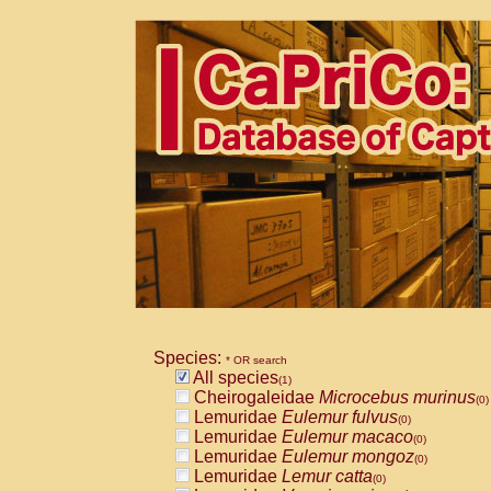
Species:
* OR search
All species
(1)
Cheirogaleidae
Microcebus murinus
(0)
Lemuridae
Eulemur fulvus
(0)
Lemuridae
Eulemur macaco
(0)
Lemuridae
Eulemur mongoz
(0)
Lemuridae
Lemur catta
(0)