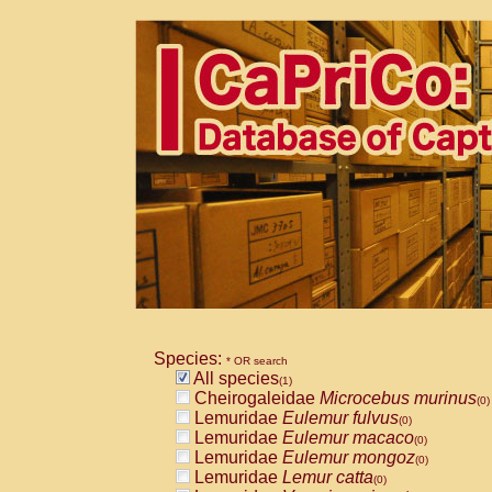
Species:
* OR search
All species
(1)
Cheirogaleidae
Microcebus murinus
(0)
Lemuridae
Eulemur fulvus
(0)
Lemuridae
Eulemur macaco
(0)
Lemuridae
Eulemur mongoz
(0)
Lemuridae
Lemur catta
(0)