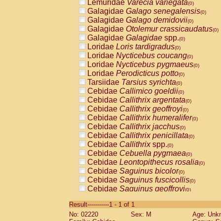
Lemuridae
Varecia variegata
(0)
Galagidae
Galago senegalensis
(0)
Galagidae
Galago demidovii
(0)
Galagidae
Otolemur crassicaudatus
(0)
Galagidae
Galagidae
spp.
(0)
Loridae
Loris tardigradus
(0)
Loridae
Nycticebus coucang
(0)
Loridae
Nycticebus pygmaeus
(0)
Loridae
Perodicticus potto
(0)
Tarsiidae
Tarsius syrichta
(0)
Cebidae
Callimico goeldii
(0)
Cebidae
Callithrix argentata
(0)
Cebidae
Callithrix geoffroyi
(0)
Cebidae
Callithrix humeralifer
(0)
Cebidae
Callithrix jacchus
(0)
Cebidae
Callithrix penicillata
(0)
Cebidae
Callithrix
spp.
(0)
Cebidae
Cebuella pygmaea
(0)
Cebidae
Leontopithecus rosalia
(0)
Cebidae
Saguinus bicolor
(0)
Cebidae
Saguinus fuscicollis
(0)
Cebidae
Saguinus geoffroyi
(0)
Cebidae
Saguinus imperator
(0)
Result-----------1 - 1 of 1
Cebidae
Saguinus labiatus
(0)
No: 02220
Sex: M
Age: Unk
Cebidae
Saguinus leucopus
(0)