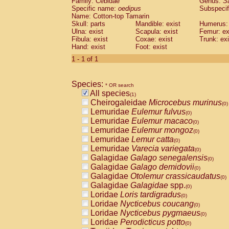
Family: Cebidae
Genus:
S
Cebidae
Saguinus midas
(0)
Specific name:
oedipus
Subspecif
Cebidae
Saguinus mystax
(0)
Name: Cotton-top Tamarin
Cebidae
Saguinus nigricollis
Skull: parts
Mandible: exist
(0)
Humerus: 
Cebidae
Saguinus oedipus
Ulna: exist
Scapula: exist
Femur: ex
(1)
Fibula: exist
Coxae: exist
Trunk: exi
Cebidae
Saguinus weddelli
(0)
Hand: exist
Foot: exist
Cebidae
Saguinus
spp.
(0)
Cebidae
Aotus trivirgatus
1 - 1 of 1
(0)
Cebidae
Cebus albifrons
(0)
Cebidae
Cebus apella
(0)
Species:
Cebidae
Cebus capucinus
* OR search
(0)
All species
Cebidae
Cebus nigrivittatus
(1)
(0)
Cheirogaleidae
Microcebus murinus
Cebidae
Cebus
spp.
(0)
(0)
Lemuridae
Eulemur fulvus
Cebidae
Saimiri boliviensis
(0)
(0)
Lemuridae
Eulemur macaco
Cebidae
Saimiri sciureus
(0)
(0)
Lemuridae
Eulemur mongoz
Atelidae
Alouatta caraya
(0)
(0)
Lemuridae
Lemur catta
Atelidae
Alouatta fusca
(0)
(0)
Lemuridae
Varecia variegata
Atelidae
Alouatta seniculus
(0)
(0)
Galagidae
Galago senegalensis
Atelidae
Alouatta
spp.
(0)
(0)
Galagidae
Galago demidovii
Atelidae
Ateles belzebuth
(0)
(0)
Galagidae
Otolemur crassicaudatus
Atelidae
Ateles geoffroyi
(0)
(0)
Galagidae
Galagidae
spp.
Atelidae
Ateles paniscus
(0)
(0)
Loridae
Loris tardigradus
Atelidae
Ateles
spp.
(0)
(0)
Loridae
Nycticebus coucang
Atelidae
Lagothrix lagothricha
(0)
(0)
Loridae
Nycticebus pygmaeus
Atelidae
Lagothrix lagothricha cana
(0)
(0)
Loridae
Perodicticus potto
Pitheciidae
Cacajao calvus rubicundu
(0)