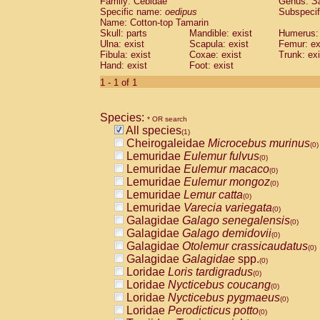
Family: Cebidae
Genus:
S
Cebidae
Saguinus midas
(0)
Specific name:
oedipus
Subspecif
Cebidae
Saguinus mystax
(0)
Name: Cotton-top Tamarin
Cebidae
Saguinus nigricollis
Skull: parts
Mandible: exist
(0)
Humerus: 
Cebidae
Saguinus oedipus
Ulna: exist
Scapula: exist
Femur: ex
(1)
Fibula: exist
Coxae: exist
Trunk: exi
Cebidae
Saguinus weddelli
(0)
Hand: exist
Foot: exist
Cebidae
Saguinus
spp.
(0)
Cebidae
Aotus trivirgatus
1 - 1 of 1
(0)
Cebidae
Cebus albifrons
(0)
Cebidae
Cebus apella
(0)
Species:
Cebidae
Cebus capucinus
* OR search
(0)
All species
Cebidae
Cebus nigrivittatus
(1)
(0)
Cheirogaleidae
Microcebus murinus
Cebidae
Cebus
spp.
(0)
(0)
Lemuridae
Eulemur fulvus
Cebidae
Saimiri boliviensis
(0)
(0)
Lemuridae
Eulemur macaco
Cebidae
Saimiri sciureus
(0)
(0)
Lemuridae
Eulemur mongoz
Atelidae
Alouatta caraya
(0)
(0)
Lemuridae
Lemur catta
Atelidae
Alouatta fusca
(0)
(0)
Lemuridae
Varecia variegata
Atelidae
Alouatta seniculus
(0)
(0)
Galagidae
Galago senegalensis
Atelidae
Alouatta
spp.
(0)
(0)
Galagidae
Galago demidovii
Atelidae
Ateles belzebuth
(0)
(0)
Galagidae
Otolemur crassicaudatus
Atelidae
Ateles geoffroyi
(0)
(0)
Galagidae
Galagidae
spp.
Atelidae
Ateles paniscus
(0)
(0)
Loridae
Loris tardigradus
Atelidae
Ateles
spp.
(0)
(0)
Loridae
Nycticebus coucang
Atelidae
Lagothrix lagothricha
(0)
(0)
Loridae
Nycticebus pygmaeus
Atelidae
Lagothrix lagothricha cana
(0)
(0)
Loridae
Perodicticus potto
Pitheciidae
Cacajao calvus rubicundu
(0)