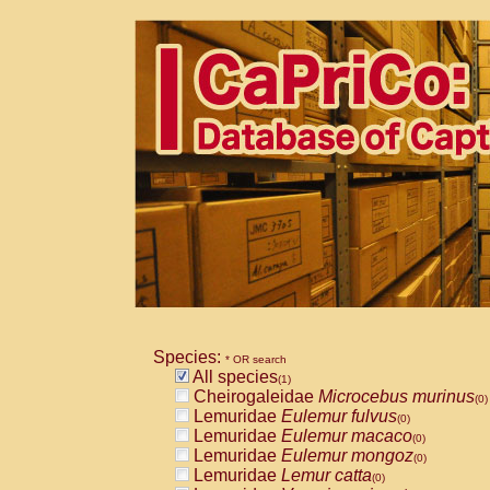
Species:
* OR search
All species
(1)
Cheirogaleidae
Microcebus murinus
(0)
Lemuridae
Eulemur fulvus
(0)
Lemuridae
Eulemur macaco
(0)
Lemuridae
Eulemur mongoz
(0)
Lemuridae
Lemur catta
(0)