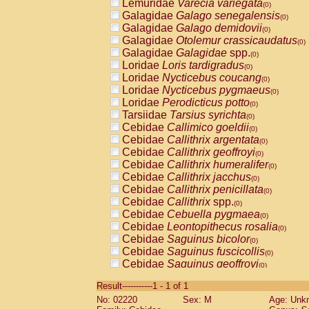
Lemuridae
Varecia variegata
(0)
Galagidae
Galago senegalensis
(0)
Galagidae
Galago demidovii
(0)
Galagidae
Otolemur crassicaudatus
(0)
Galagidae
Galagidae
spp.
(0)
Loridae
Loris tardigradus
(0)
Loridae
Nycticebus coucang
(0)
Loridae
Nycticebus pygmaeus
(0)
Loridae
Perodicticus potto
(0)
Tarsiidae
Tarsius syrichta
(0)
Cebidae
Callimico goeldii
(0)
Cebidae
Callithrix argentata
(0)
Cebidae
Callithrix geoffroyi
(0)
Cebidae
Callithrix humeralifer
(0)
Cebidae
Callithrix jacchus
(0)
Cebidae
Callithrix penicillata
(0)
Cebidae
Callithrix
spp.
(0)
Cebidae
Cebuella pygmaea
(0)
Cebidae
Leontopithecus rosalia
(0)
Cebidae
Saguinus bicolor
(0)
Cebidae
Saguinus fuscicollis
(0)
Cebidae
Saguinus geoffroyi
(0)
Cebidae
Saguinus imperator
(0)
Result-----------1 - 1 of 1
Cebidae
Saguinus labiatus
(0)
No: 02220
Sex: M
Age: Unk
Cebidae
Saguinus leucopus
(0)