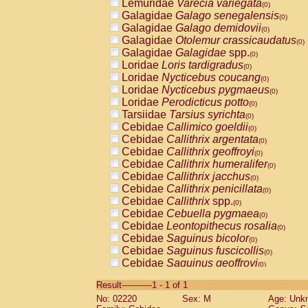
Lemuridae
Varecia variegata
(0)
Galagidae
Galago senegalensis
(0)
Galagidae
Galago demidovii
(0)
Galagidae
Otolemur crassicaudatus
(0)
Galagidae
Galagidae
spp.
(0)
Loridae
Loris tardigradus
(0)
Loridae
Nycticebus coucang
(0)
Loridae
Nycticebus pygmaeus
(0)
Loridae
Perodicticus potto
(0)
Tarsiidae
Tarsius syrichta
(0)
Cebidae
Callimico goeldii
(0)
Cebidae
Callithrix argentata
(0)
Cebidae
Callithrix geoffroyi
(0)
Cebidae
Callithrix humeralifer
(0)
Cebidae
Callithrix jacchus
(0)
Cebidae
Callithrix penicillata
(0)
Cebidae
Callithrix
spp.
(0)
Cebidae
Cebuella pygmaea
(0)
Cebidae
Leontopithecus rosalia
(0)
Cebidae
Saguinus bicolor
(0)
Cebidae
Saguinus fuscicollis
(0)
Cebidae
Saguinus geoffroyi
(0)
Cebidae
Saguinus imperator
(0)
Result-----------1 - 1 of 1
Cebidae
Saguinus labiatus
(0)
No: 02220
Sex: M
Age: Unk
Cebidae
Saguinus leucopus
(0)