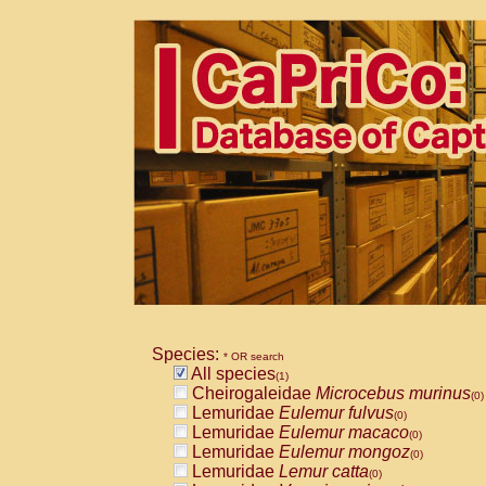
Species:
* OR search
All species
(1)
Cheirogaleidae
Microcebus murinus
(0)
Lemuridae
Eulemur fulvus
(0)
Lemuridae
Eulemur macaco
(0)
Lemuridae
Eulemur mongoz
(0)
Lemuridae
Lemur catta
(0)