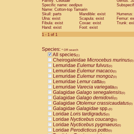
Family: Cebidae
Genus:
S
Cebidae
Saguinus midas
(0)
Specific name:
oedipus
Subspecif
Cebidae
Saguinus mystax
(0)
Name: Cotton-top Tamarin
Cebidae
Saguinus nigricollis
Skull: parts
Mandible: exist
(0)
Humerus: 
Cebidae
Saguinus oedipus
Ulna: exist
Scapula: exist
Femur: ex
(1)
Fibula: exist
Coxae: exist
Trunk: exi
Cebidae
Saguinus weddelli
(0)
Hand: exist
Foot: exist
Cebidae
Saguinus
spp.
(0)
Cebidae
Aotus trivirgatus
1 - 1 of 1
(0)
Cebidae
Cebus albifrons
(0)
Cebidae
Cebus apella
(0)
Species:
Cebidae
Cebus capucinus
* OR search
(0)
All species
Cebidae
Cebus nigrivittatus
(1)
(0)
Cheirogaleidae
Microcebus murinus
Cebidae
Cebus
spp.
(0)
(0)
Lemuridae
Eulemur fulvus
Cebidae
Saimiri boliviensis
(0)
(0)
Lemuridae
Eulemur macaco
Cebidae
Saimiri sciureus
(0)
(0)
Lemuridae
Eulemur mongoz
Atelidae
Alouatta caraya
(0)
(0)
Lemuridae
Lemur catta
Atelidae
Alouatta fusca
(0)
(0)
Lemuridae
Varecia variegata
Atelidae
Alouatta seniculus
(0)
(0)
Galagidae
Galago senegalensis
Atelidae
Alouatta
spp.
(0)
(0)
Galagidae
Galago demidovii
Atelidae
Ateles belzebuth
(0)
(0)
Galagidae
Otolemur crassicaudatus
Atelidae
Ateles geoffroyi
(0)
(0)
Galagidae
Galagidae
spp.
Atelidae
Ateles paniscus
(0)
(0)
Loridae
Loris tardigradus
Atelidae
Ateles
spp.
(0)
(0)
Loridae
Nycticebus coucang
Atelidae
Lagothrix lagothricha
(0)
(0)
Loridae
Nycticebus pygmaeus
Atelidae
Lagothrix lagothricha cana
(0)
(0)
Loridae
Perodicticus potto
Pitheciidae
Cacajao calvus rubicundu
(0)