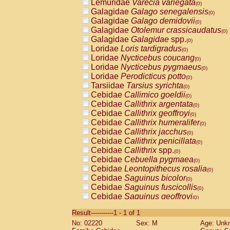
Lemuridae
Varecia variegata
(0)
Galagidae
Galago senegalensis
(0)
Galagidae
Galago demidovii
(0)
Galagidae
Otolemur crassicaudatus
(0)
Galagidae
Galagidae
spp.
(0)
Loridae
Loris tardigradus
(0)
Loridae
Nycticebus coucang
(0)
Loridae
Nycticebus pygmaeus
(0)
Loridae
Perodicticus potto
(0)
Tarsiidae
Tarsius syrichta
(0)
Cebidae
Callimico goeldii
(0)
Cebidae
Callithrix argentata
(0)
Cebidae
Callithrix geoffroyi
(0)
Cebidae
Callithrix humeralifer
(0)
Cebidae
Callithrix jacchus
(0)
Cebidae
Callithrix penicillata
(0)
Cebidae
Callithrix
spp.
(0)
Cebidae
Cebuella pygmaea
(0)
Cebidae
Leontopithecus rosalia
(0)
Cebidae
Saguinus bicolor
(0)
Cebidae
Saguinus fuscicollis
(0)
Cebidae
Saguinus geoffroyi
(0)
Cebidae
Saguinus imperator
(0)
Result-----------1 - 1 of 1
Cebidae
Saguinus labiatus
(0)
No: 02220
Sex: M
Age: Unk
Cebidae
Saguinus leucopus
(0)