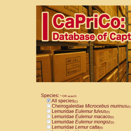
Species:
* OR search
All species
(1)
Cheirogaleidae
Microcebus murinus
(0)
Lemuridae
Eulemur fulvus
(0)
Lemuridae
Eulemur macaco
(0)
Lemuridae
Eulemur mongoz
(0)
Lemuridae
Lemur catta
(0)