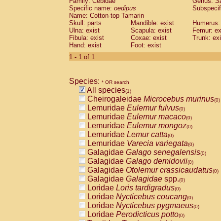
Family: Cebidae
Genus:
S
Cebidae
Saguinus midas
(0)
Specific name:
oedipus
Subspecif
Cebidae
Saguinus mystax
(0)
Name: Cotton-top Tamarin
Cebidae
Saguinus nigricollis
Skull: parts
Mandible: exist
(0)
Humerus: 
Cebidae
Saguinus oedipus
Ulna: exist
Scapula: exist
Femur: ex
(1)
Fibula: exist
Coxae: exist
Trunk: exi
Cebidae
Saguinus weddelli
(0)
Hand: exist
Foot: exist
Cebidae
Saguinus
spp.
(0)
Cebidae
Aotus trivirgatus
1 - 1 of 1
(0)
Cebidae
Cebus albifrons
(0)
Cebidae
Cebus apella
(0)
Species:
Cebidae
Cebus capucinus
* OR search
(0)
All species
Cebidae
Cebus nigrivittatus
(1)
(0)
Cheirogaleidae
Microcebus murinus
Cebidae
Cebus
spp.
(0)
(0)
Lemuridae
Eulemur fulvus
Cebidae
Saimiri boliviensis
(0)
(0)
Lemuridae
Eulemur macaco
Cebidae
Saimiri sciureus
(0)
(0)
Lemuridae
Eulemur mongoz
Atelidae
Alouatta caraya
(0)
(0)
Lemuridae
Lemur catta
Atelidae
Alouatta fusca
(0)
(0)
Lemuridae
Varecia variegata
Atelidae
Alouatta seniculus
(0)
(0)
Galagidae
Galago senegalensis
Atelidae
Alouatta
spp.
(0)
(0)
Galagidae
Galago demidovii
Atelidae
Ateles belzebuth
(0)
(0)
Galagidae
Otolemur crassicaudatus
Atelidae
Ateles geoffroyi
(0)
(0)
Galagidae
Galagidae
spp.
Atelidae
Ateles paniscus
(0)
(0)
Loridae
Loris tardigradus
Atelidae
Ateles
spp.
(0)
(0)
Loridae
Nycticebus coucang
Atelidae
Lagothrix lagothricha
(0)
(0)
Loridae
Nycticebus pygmaeus
Atelidae
Lagothrix lagothricha cana
(0)
(0)
Loridae
Perodicticus potto
Pitheciidae
Cacajao calvus rubicundu
(0)