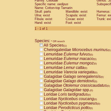
Family: Cebidae
Genus:
S
Cebidae
Saguinus midas
(0)
Specific name:
oedipus
Subspecif
Cebidae
Saguinus mystax
(0)
Name: Cotton-top Tamarin
Cebidae
Saguinus nigricollis
Skull: parts
Mandible: exist
(0)
Humerus: 
Cebidae
Saguinus oedipus
Ulna: exist
Scapula: exist
Femur: ex
(1)
Fibula: exist
Coxae: exist
Trunk: exi
Cebidae
Saguinus weddelli
(0)
Hand: exist
Foot: exist
Cebidae
Saguinus
spp.
(0)
Cebidae
Aotus trivirgatus
1 - 1 of 1
(0)
Cebidae
Cebus albifrons
(0)
Cebidae
Cebus apella
(0)
Species:
Cebidae
Cebus capucinus
* OR search
(0)
All Species
Cebidae
Cebus nigrivittatus
(1)
(0)
Cheirogaleidae
Microcebus murinus
Cebidae
Cebus
spp.
(0)
(0)
Lemuridae
Eulemur fulvus
Cebidae
Saimiri boliviensis
(0)
(0)
Lemuridae
Eulemur macaco
Cebidae
Saimiri sciureus
(0)
(0)
Lemuridae
Eulemur mongoz
Atelidae
Alouatta caraya
(0)
(0)
Lemuridae
Lemur catta
Atelidae
Alouatta fusca
(0)
(0)
Lemuridae
Varecia variegata
Atelidae
Alouatta seniculus
(0)
(0)
Galagidae
Galago senegalensis
Atelidae
Alouatta
spp.
(0)
(0)
Galagidae
Galago demidovii
Atelidae
Ateles belzebuth
(0)
(0)
Galagidae
Otolemur crassicaudatus
Atelidae
Ateles geoffroyi
(0)
(0)
Galagidae
Galagidae
spp.
Atelidae
Ateles paniscus
(0)
(0)
Loridae
Loris tardigradus
Atelidae
Ateles
spp.
(0)
(0)
Loridae
Nycticebus coucang
Atelidae
Lagothrix lagothricha
(0)
(0)
Loridae
Nycticebus pygmaeus
Atelidae
Lagothrix lagothricha cana
(0)
(0)
Loridae
Perodicticus potto
Pitheciidae
Cacajao calvus rubicundu
(0)