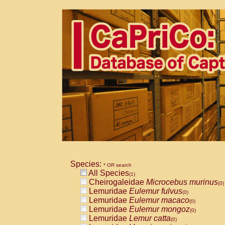
Species:
* OR search
All Species
(1)
Cheirogaleidae
Microcebus murinus
(0)
Lemuridae
Eulemur fulvus
(0)
Lemuridae
Eulemur macaco
(0)
Lemuridae
Eulemur mongoz
(0)
Lemuridae
Lemur catta
(0)