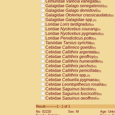
Lemuridae
Varecia variegata
(0)
Galagidae
Galago senegalensis
(0)
Galagidae
Galago demidovii
(0)
Galagidae
Otolemur crassicaudatus
(0)
Galagidae
Galagidae
spp.
(0)
Loridae
Loris tardigradus
(0)
Loridae
Nycticebus coucang
(0)
Loridae
Nycticebus pygmaeus
(0)
Loridae
Perodicticus potto
(0)
Tarsiidae
Tarsius syrichta
(0)
Cebidae
Callimico goeldii
(0)
Cebidae
Callithrix argentata
(0)
Cebidae
Callithrix geoffroyi
(0)
Cebidae
Callithrix humeralifer
(0)
Cebidae
Callithrix jacchus
(0)
Cebidae
Callithrix penicillata
(0)
Cebidae
Callithrix
spp.
(0)
Cebidae
Cebuella pygmaea
(0)
Cebidae
Leontopithecus rosalia
(0)
Cebidae
Saguinus bicolor
(0)
Cebidae
Saguinus fuscicollis
(0)
Cebidae
Saguinus geoffroyi
(0)
Cebidae
Saguinus imperator
(0)
Result-----------1 - 1 of 1
Cebidae
Saguinus labiatus
(0)
No: 02220
Sex: M
Age: Unk
Cebidae
Saguinus leucopus
(0)