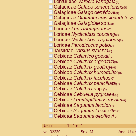
Lemuridae
Varecia variegata
(0)
Galagidae
Galago senegalensis
(0)
Galagidae
Galago demidovii
(0)
Galagidae
Otolemur crassicaudatus
(0)
Galagidae
Galagidae
spp.
(0)
Loridae
Loris tardigradus
(0)
Loridae
Nycticebus coucang
(0)
Loridae
Nycticebus pygmaeus
(0)
Loridae
Perodicticus potto
(0)
Tarsiidae
Tarsius syrichta
(0)
Cebidae
Callimico goeldii
(0)
Cebidae
Callithrix argentata
(0)
Cebidae
Callithrix geoffroyi
(0)
Cebidae
Callithrix humeralifer
(0)
Cebidae
Callithrix jacchus
(0)
Cebidae
Callithrix penicillata
(0)
Cebidae
Callithrix
spp.
(0)
Cebidae
Cebuella pygmaea
(0)
Cebidae
Leontopithecus rosalia
(0)
Cebidae
Saguinus bicolor
(0)
Cebidae
Saguinus fuscicollis
(0)
Cebidae
Saguinus geoffroyi
(0)
Cebidae
Saguinus imperator
(0)
Result-----------1 - 1 of 1
Cebidae
Saguinus labiatus
(0)
No: 02220
Sex: M
Age: Unk
Cebidae
Saguinus leucopus
(0)