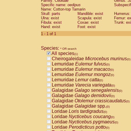
Family: Cebidae
Genus:
S
Cebidae
Saguinus midas
(0)
Specific name:
oedipus
Subspecif
Cebidae
Saguinus mystax
(0)
Name: Cotton-top Tamarin
Cebidae
Saguinus nigricollis
Skull: parts
Mandible: exist
(0)
Humerus: 
Cebidae
Saguinus oedipus
Ulna: exist
Scapula: exist
Femur: ex
(1)
Fibula: exist
Coxae: exist
Trunk: exi
Cebidae
Saguinus weddelli
(0)
Hand: exist
Foot: exist
Cebidae
Saguinus
spp.
(0)
Cebidae
Aotus trivirgatus
1 - 1 of 1
(0)
Cebidae
Cebus albifrons
(0)
Cebidae
Cebus apella
(0)
Species:
Cebidae
Cebus capucinus
* OR search
(0)
All species
Cebidae
Cebus nigrivittatus
(1)
(0)
Cheirogaleidae
Microcebus murinus
Cebidae
Cebus
spp.
(0)
(0)
Lemuridae
Eulemur fulvus
Cebidae
Saimiri boliviensis
(0)
(0)
Lemuridae
Eulemur macaco
Cebidae
Saimiri sciureus
(0)
(0)
Lemuridae
Eulemur mongoz
Atelidae
Alouatta caraya
(0)
(0)
Lemuridae
Lemur catta
Atelidae
Alouatta fusca
(0)
(0)
Lemuridae
Varecia variegata
Atelidae
Alouatta seniculus
(0)
(0)
Galagidae
Galago senegalensis
Atelidae
Alouatta
spp.
(0)
(0)
Galagidae
Galago demidovii
Atelidae
Ateles belzebuth
(0)
(0)
Galagidae
Otolemur crassicaudatus
Atelidae
Ateles geoffroyi
(0)
(0)
Galagidae
Galagidae
spp.
Atelidae
Ateles paniscus
(0)
(0)
Loridae
Loris tardigradus
Atelidae
Ateles
spp.
(0)
(0)
Loridae
Nycticebus coucang
Atelidae
Lagothrix lagothricha
(0)
(0)
Loridae
Nycticebus pygmaeus
Atelidae
Lagothrix lagothricha cana
(0)
(0)
Loridae
Perodicticus potto
Pitheciidae
Cacajao calvus rubicundu
(0)