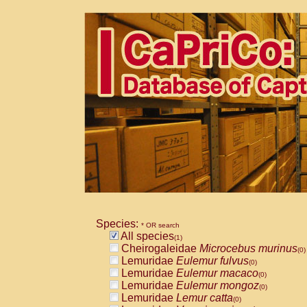
Species:
* OR search
All species
(1)
Cheirogaleidae
Microcebus murinus
(0)
Lemuridae
Eulemur fulvus
(0)
Lemuridae
Eulemur macaco
(0)
Lemuridae
Eulemur mongoz
(0)
Lemuridae
Lemur catta
(0)