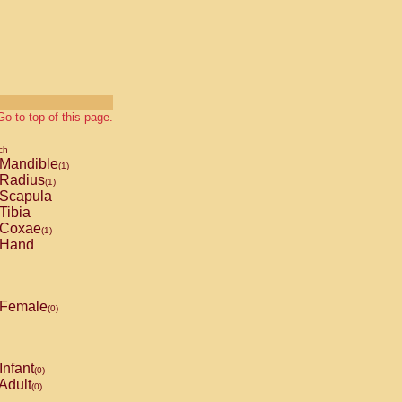
Go to top of this page.
ch
Mandible
(1)
Radius
(1)
Scapula
Tibia
Coxae
(1)
Hand
Female
(0)
Infant
(0)
Adult
(0)