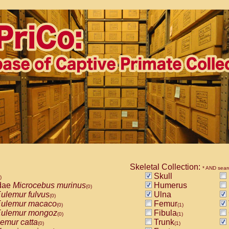
Skeletal Collection:
* AND sear
Skull
)
dae
Microcebus murinus
Humerus
(0)
ulemur fulvus
Ulna
(0)
ulemur macaco
Femur
(0)
(1)
ulemur mongoz
Fibula
(0)
(1)
emur catta
Trunk
(0)
(1)