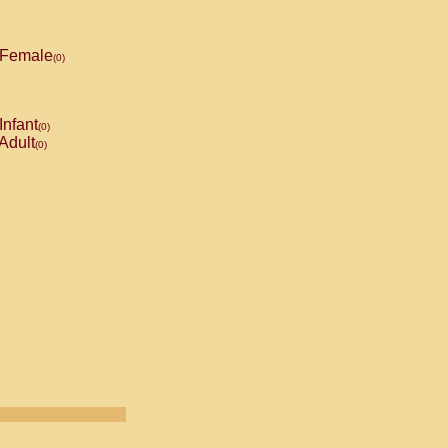
Female
(0)
Infant
(0)
Adult
(0)