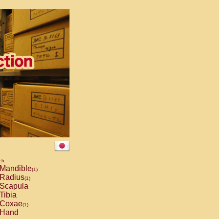
ch
Mandible
(1)
Radius
(1)
Scapula
Tibia
Coxae
(1)
Hand