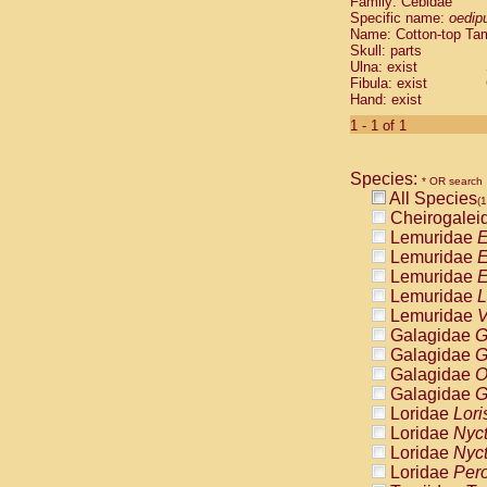
Family: Cebidae
Cebidae
Sa
Specific name:
oedip
Cebidae
Sa
Name: Cotton-top Ta
Cebidae
Sag
Skull: parts
Cebidae
Sa
Ulna: exist
Fibula: exist
Cebidae
Sag
Hand: exist
Cebidae
Sa
Cebidae
Aot
1 - 1 of 1
Cebidae
Ceb
Cebidae
Ceb
Species:
Cebidae
Ce
* OR search
All Species
Cebidae
Ceb
(1
Cheirogalei
Cebidae
Ce
Lemuridae
E
Cebidae
Sai
Lemuridae
E
Cebidae
Sai
Lemuridae
E
Atelidae
Alo
Lemuridae
L
Atelidae
Alo
Lemuridae
V
Atelidae
Alo
Galagidae
G
Atelidae
Alo
Galagidae
G
Atelidae
Ate
Galagidae
O
Atelidae
Ate
Galagidae
G
Atelidae
Ate
Loridae
Lori
Atelidae
Ate
Loridae
Nyc
Atelidae
Lag
Loridae
Nyc
Atelidae
Lag
Loridae
Pero
Pitheciidae