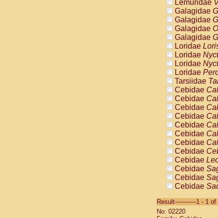
Lemuridae
V
Galagidae
G
Galagidae
G
Galagidae
O
Galagidae
G
Loridae
Lori
Loridae
Nyc
Loridae
Nyc
Loridae
Pero
Tarsiidae
Ta
Cebidae
Cal
Cebidae
Cal
Cebidae
Cal
Cebidae
Cal
Cebidae
Cal
Cebidae
Cal
Cebidae
Cal
Cebidae
Ce
Cebidae
Leo
Cebidae
Sag
Cebidae
Sag
Cebidae
Sag
Cebidae
Sag
Result-----------1 - 1 of
Cebidae
Sag
No: 02220
Cebidae
Sa