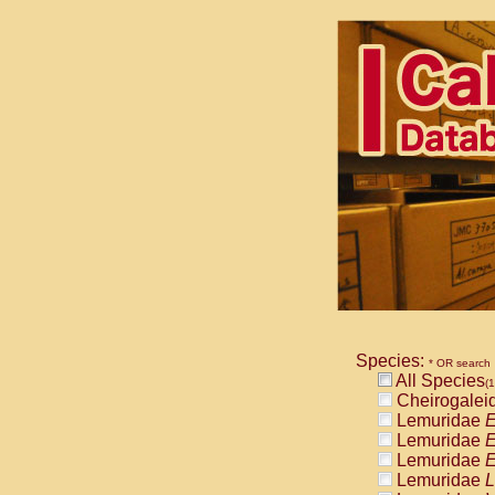
Species:
* OR search
All Species
(1
Cheirogalei
Lemuridae
E
Lemuridae
E
Lemuridae
E
Lemuridae
L