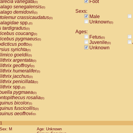
arecia variegata
Foot
(0)
alago senegalensis
(0)
Sexs:
alago demidovii
(0)
Male
tolemur crassicaudatus
(0)
Unknown
alagidae
spp.
(0)
(0)
s tardigradus
(0)
Ages:
ticebus coucang
(0)
Fetus
(0)
ticebus pygmaeus
(0)
Juvenile
(0)
dicticus potto
(0)
Unknown
rsius syrichta
(0)
limico goeldii
(0)
lithrix argentata
(0)
lithrix geoffroyi
(0)
lithrix humeralifer
(0)
lithrix jacchus
(0)
lithrix penicillata
(0)
lithrix
spp.
(0)
buella pygmaea
(0)
ntopithecus rosalia
(0)
uinus bicolor
(0)
uinus fuscicollis
(0)
uinus geoffroyi
(0)
uinus imperator
(0)
 1
uinus labiatus
(0)
Sex: M
Age: Unknown
guinus leucopus
(0)