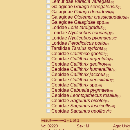
Lemuridae
Varecia variegata
(0)
Galagidae
Galago senegalensis
(0)
Galagidae
Galago demidovii
(0)
Galagidae
Otolemur crassicaudatus
(0)
Galagidae
Galagidae
spp.
(0)
Loridae
Loris tardigradus
(0)
Loridae
Nycticebus coucang
(0)
Loridae
Nycticebus pygmaeus
(0)
Loridae
Perodicticus potto
(0)
Tarsiidae
Tarsius syrichta
(0)
Cebidae
Callimico goeldii
(0)
Cebidae
Callithrix argentata
(0)
Cebidae
Callithrix geoffroyi
(0)
Cebidae
Callithrix humeralifer
(0)
Cebidae
Callithrix jacchus
(0)
Cebidae
Callithrix penicillata
(0)
Cebidae
Callithrix
spp.
(0)
Cebidae
Cebuella pygmaea
(0)
Cebidae
Leontopithecus rosalia
(0)
Cebidae
Saguinus bicolor
(0)
Cebidae
Saguinus fuscicollis
(0)
Cebidae
Saguinus geoffroyi
(0)
Cebidae
Saguinus imperator
(0)
Result-----------1 - 1 of 1
Cebidae
Saguinus labiatus
(0)
No: 02220
Sex: M
Age: Unk
Cebidae
Saguinus leucopus
(0)