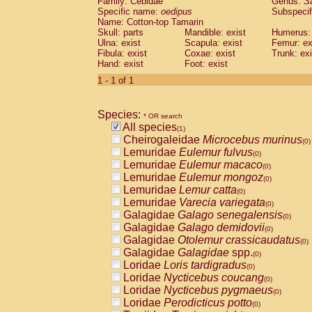
Family: Cebidae
Genus:
S
Cebidae
Saguinus midas
(0)
Specific name:
oedipus
Subspecif
Cebidae
Saguinus mystax
(0)
Name: Cotton-top Tamarin
Cebidae
Saguinus nigricollis
Skull: parts
Mandible: exist
(0)
Humerus: 
Cebidae
Saguinus oedipus
Ulna: exist
Scapula: exist
Femur: ex
(1)
Fibula: exist
Coxae: exist
Trunk: exi
Cebidae
Saguinus weddelli
(0)
Hand: exist
Foot: exist
Cebidae
Saguinus
spp.
(0)
Cebidae
Aotus trivirgatus
1 - 1 of 1
(0)
Cebidae
Cebus albifrons
(0)
Cebidae
Cebus apella
(0)
Species:
Cebidae
Cebus capucinus
* OR search
(0)
All species
Cebidae
Cebus nigrivittatus
(1)
(0)
Cheirogaleidae
Microcebus murinus
Cebidae
Cebus
spp.
(0)
(0)
Lemuridae
Eulemur fulvus
Cebidae
Saimiri boliviensis
(0)
(0)
Lemuridae
Eulemur macaco
Cebidae
Saimiri sciureus
(0)
(0)
Lemuridae
Eulemur mongoz
Atelidae
Alouatta caraya
(0)
(0)
Lemuridae
Lemur catta
Atelidae
Alouatta fusca
(0)
(0)
Lemuridae
Varecia variegata
Atelidae
Alouatta seniculus
(0)
(0)
Galagidae
Galago senegalensis
Atelidae
Alouatta
spp.
(0)
(0)
Galagidae
Galago demidovii
Atelidae
Ateles belzebuth
(0)
(0)
Galagidae
Otolemur crassicaudatus
Atelidae
Ateles geoffroyi
(0)
(0)
Galagidae
Galagidae
spp.
Atelidae
Ateles paniscus
(0)
(0)
Loridae
Loris tardigradus
Atelidae
Ateles
spp.
(0)
(0)
Loridae
Nycticebus coucang
Atelidae
Lagothrix lagothricha
(0)
(0)
Loridae
Nycticebus pygmaeus
Atelidae
Lagothrix lagothricha cana
(0)
(0)
Loridae
Perodicticus potto
Pitheciidae
Cacajao calvus rubicundu
(0)