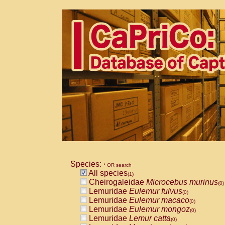
Species:
* OR search
All species
(1)
Cheirogaleidae
Microcebus murinus
(0)
Lemuridae
Eulemur fulvus
(0)
Lemuridae
Eulemur macaco
(0)
Lemuridae
Eulemur mongoz
(0)
Lemuridae
Lemur catta
(0)