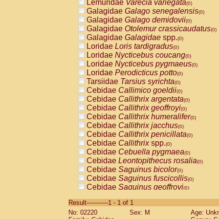
Lemuridae
Varecia variegata
(0)
Galagidae
Galago senegalensis
(0)
Galagidae
Galago demidovii
(0)
Galagidae
Otolemur crassicaudatus
(0)
Galagidae
Galagidae
spp.
(0)
Loridae
Loris tardigradus
(0)
Loridae
Nycticebus coucang
(0)
Loridae
Nycticebus pygmaeus
(0)
Loridae
Perodicticus potto
(0)
Tarsiidae
Tarsius syrichta
(0)
Cebidae
Callimico goeldii
(0)
Cebidae
Callithrix argentata
(0)
Cebidae
Callithrix geoffroyi
(0)
Cebidae
Callithrix humeralifer
(0)
Cebidae
Callithrix jacchus
(0)
Cebidae
Callithrix penicillata
(0)
Cebidae
Callithrix
spp.
(0)
Cebidae
Cebuella pygmaea
(0)
Cebidae
Leontopithecus rosalia
(0)
Cebidae
Saguinus bicolor
(0)
Cebidae
Saguinus fuscicollis
(0)
Cebidae
Saguinus geoffroyi
(0)
Cebidae
Saguinus imperator
(0)
Result-----------1 - 1 of 1
Cebidae
Saguinus labiatus
(0)
No: 02220
Sex: M
Age: Unk
Cebidae
Saguinus leucopus
(0)