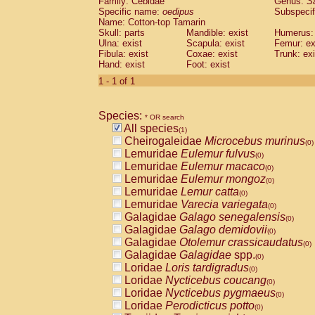
Family: Cebidae
Genus:
S
Cebidae
Saguinus midas
(0)
Specific name:
oedipus
Subspecif
Cebidae
Saguinus mystax
(0)
Name: Cotton-top Tamarin
Cebidae
Saguinus nigricollis
Skull: parts
Mandible: exist
(0)
Humerus: 
Cebidae
Saguinus oedipus
Ulna: exist
Scapula: exist
Femur: ex
(1)
Fibula: exist
Coxae: exist
Trunk: exi
Cebidae
Saguinus weddelli
(0)
Hand: exist
Foot: exist
Cebidae
Saguinus
spp.
(0)
Cebidae
Aotus trivirgatus
1 - 1 of 1
(0)
Cebidae
Cebus albifrons
(0)
Cebidae
Cebus apella
(0)
Species:
Cebidae
Cebus capucinus
* OR search
(0)
All species
Cebidae
Cebus nigrivittatus
(1)
(0)
Cheirogaleidae
Microcebus murinus
Cebidae
Cebus
spp.
(0)
(0)
Lemuridae
Eulemur fulvus
Cebidae
Saimiri boliviensis
(0)
(0)
Lemuridae
Eulemur macaco
Cebidae
Saimiri sciureus
(0)
(0)
Lemuridae
Eulemur mongoz
Atelidae
Alouatta caraya
(0)
(0)
Lemuridae
Lemur catta
Atelidae
Alouatta fusca
(0)
(0)
Lemuridae
Varecia variegata
Atelidae
Alouatta seniculus
(0)
(0)
Galagidae
Galago senegalensis
Atelidae
Alouatta
spp.
(0)
(0)
Galagidae
Galago demidovii
Atelidae
Ateles belzebuth
(0)
(0)
Galagidae
Otolemur crassicaudatus
Atelidae
Ateles geoffroyi
(0)
(0)
Galagidae
Galagidae
spp.
Atelidae
Ateles paniscus
(0)
(0)
Loridae
Loris tardigradus
Atelidae
Ateles
spp.
(0)
(0)
Loridae
Nycticebus coucang
Atelidae
Lagothrix lagothricha
(0)
(0)
Loridae
Nycticebus pygmaeus
Atelidae
Lagothrix lagothricha cana
(0)
(0)
Loridae
Perodicticus potto
Pitheciidae
Cacajao calvus rubicundu
(0)