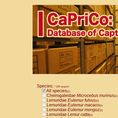
Species:
* OR search
All species
(1)
Cheirogaleidae
Microcebus murinus
(0)
Lemuridae
Eulemur fulvus
(0)
Lemuridae
Eulemur macaco
(0)
Lemuridae
Eulemur mongoz
(0)
Lemuridae
Lemur catta
(0)