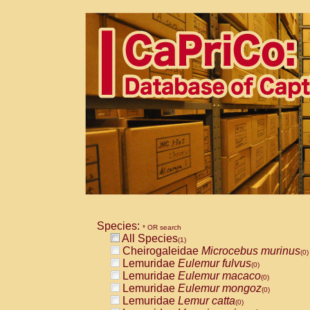
Species:
* OR search
All Species
(1)
Cheirogaleidae
Microcebus murinus
(0)
Lemuridae
Eulemur fulvus
(0)
Lemuridae
Eulemur macaco
(0)
Lemuridae
Eulemur mongoz
(0)
Lemuridae
Lemur catta
(0)