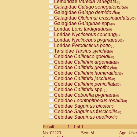
Lemuridae
Varecia variegata
(0)
Galagidae
Galago senegalensis
(0)
Galagidae
Galago demidovii
(0)
Galagidae
Otolemur crassicaudatus
(0)
Galagidae
Galagidae
spp.
(0)
Loridae
Loris tardigradus
(0)
Loridae
Nycticebus coucang
(0)
Loridae
Nycticebus pygmaeus
(0)
Loridae
Perodicticus potto
(0)
Tarsiidae
Tarsius syrichta
(0)
Cebidae
Callimico goeldii
(0)
Cebidae
Callithrix argentata
(0)
Cebidae
Callithrix geoffroyi
(0)
Cebidae
Callithrix humeralifer
(0)
Cebidae
Callithrix jacchus
(0)
Cebidae
Callithrix penicillata
(0)
Cebidae
Callithrix
spp.
(0)
Cebidae
Cebuella pygmaea
(0)
Cebidae
Leontopithecus rosalia
(0)
Cebidae
Saguinus bicolor
(0)
Cebidae
Saguinus fuscicollis
(0)
Cebidae
Saguinus geoffroyi
(0)
Cebidae
Saguinus imperator
(0)
Result-----------1 - 1 of 1
Cebidae
Saguinus labiatus
(0)
No: 02220
Sex: M
Age: Unk
Cebidae
Saguinus leucopus
(0)