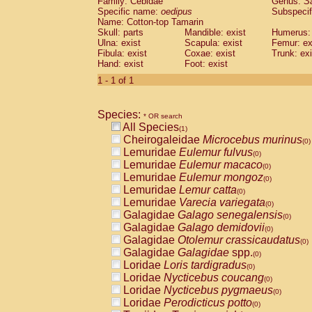
Family: Cebidae
Genus:
S
Cebidae
Saguinus midas
(0)
Specific name:
oedipus
Subspecif
Cebidae
Saguinus mystax
(0)
Name: Cotton-top Tamarin
Cebidae
Saguinus nigricollis
Skull: parts
Mandible: exist
(0)
Humerus: 
Cebidae
Saguinus oedipus
Ulna: exist
Scapula: exist
Femur: ex
(1)
Fibula: exist
Coxae: exist
Trunk: exi
Cebidae
Saguinus weddelli
(0)
Hand: exist
Foot: exist
Cebidae
Saguinus
spp.
(0)
Cebidae
Aotus trivirgatus
1 - 1 of 1
(0)
Cebidae
Cebus albifrons
(0)
Cebidae
Cebus apella
(0)
Species:
Cebidae
Cebus capucinus
* OR search
(0)
All Species
Cebidae
Cebus nigrivittatus
(1)
(0)
Cheirogaleidae
Microcebus murinus
Cebidae
Cebus
spp.
(0)
(0)
Lemuridae
Eulemur fulvus
Cebidae
Saimiri boliviensis
(0)
(0)
Lemuridae
Eulemur macaco
Cebidae
Saimiri sciureus
(0)
(0)
Lemuridae
Eulemur mongoz
Atelidae
Alouatta caraya
(0)
(0)
Lemuridae
Lemur catta
Atelidae
Alouatta fusca
(0)
(0)
Lemuridae
Varecia variegata
Atelidae
Alouatta seniculus
(0)
(0)
Galagidae
Galago senegalensis
Atelidae
Alouatta
spp.
(0)
(0)
Galagidae
Galago demidovii
Atelidae
Ateles belzebuth
(0)
(0)
Galagidae
Otolemur crassicaudatus
Atelidae
Ateles geoffroyi
(0)
(0)
Galagidae
Galagidae
spp.
Atelidae
Ateles paniscus
(0)
(0)
Loridae
Loris tardigradus
Atelidae
Ateles
spp.
(0)
(0)
Loridae
Nycticebus coucang
Atelidae
Lagothrix lagothricha
(0)
(0)
Loridae
Nycticebus pygmaeus
Atelidae
Lagothrix lagothricha cana
(0)
(0)
Loridae
Perodicticus potto
Pitheciidae
Cacajao calvus rubicundu
(0)