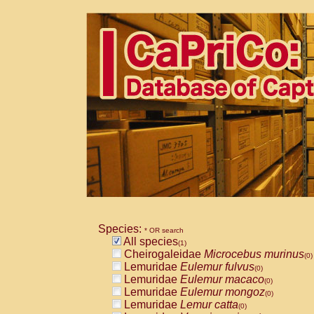
Species:
* OR search
All species
(1)
Cheirogaleidae
Microcebus murinus
(0)
Lemuridae
Eulemur fulvus
(0)
Lemuridae
Eulemur macaco
(0)
Lemuridae
Eulemur mongoz
(0)
Lemuridae
Lemur catta
(0)