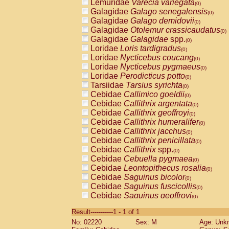
Lemuridae
Varecia variegata
(0)
Galagidae
Galago senegalensis
(0)
Galagidae
Galago demidovii
(0)
Galagidae
Otolemur crassicaudatus
(0)
Galagidae
Galagidae
spp.
(0)
Loridae
Loris tardigradus
(0)
Loridae
Nycticebus coucang
(0)
Loridae
Nycticebus pygmaeus
(0)
Loridae
Perodicticus potto
(0)
Tarsiidae
Tarsius syrichta
(0)
Cebidae
Callimico goeldii
(0)
Cebidae
Callithrix argentata
(0)
Cebidae
Callithrix geoffroyi
(0)
Cebidae
Callithrix humeralifer
(0)
Cebidae
Callithrix jacchus
(0)
Cebidae
Callithrix penicillata
(0)
Cebidae
Callithrix
spp.
(0)
Cebidae
Cebuella pygmaea
(0)
Cebidae
Leontopithecus rosalia
(0)
Cebidae
Saguinus bicolor
(0)
Cebidae
Saguinus fuscicollis
(0)
Cebidae
Saguinus geoffroyi
(0)
Cebidae
Saguinus imperator
(0)
Result-----------1 - 1 of 1
Cebidae
Saguinus labiatus
(0)
No: 02220
Sex: M
Age: Unk
Cebidae
Saguinus leucopus
(0)