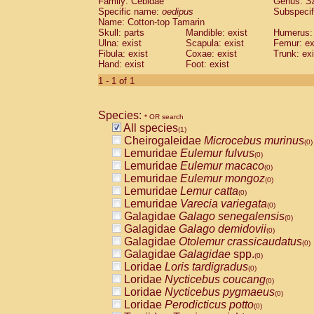
Family: Cebidae
Genus:
S
Cebidae
Saguinus midas
(0)
Specific name:
oedipus
Subspecif
Cebidae
Saguinus mystax
(0)
Name: Cotton-top Tamarin
Cebidae
Saguinus nigricollis
Skull: parts
Mandible: exist
(0)
Humerus: 
Cebidae
Saguinus oedipus
Ulna: exist
Scapula: exist
Femur: ex
(1)
Fibula: exist
Coxae: exist
Trunk: exi
Cebidae
Saguinus weddelli
(0)
Hand: exist
Foot: exist
Cebidae
Saguinus
spp.
(0)
Cebidae
Aotus trivirgatus
1 - 1 of 1
(0)
Cebidae
Cebus albifrons
(0)
Cebidae
Cebus apella
(0)
Species:
Cebidae
Cebus capucinus
* OR search
(0)
All species
Cebidae
Cebus nigrivittatus
(1)
(0)
Cheirogaleidae
Microcebus murinus
Cebidae
Cebus
spp.
(0)
(0)
Lemuridae
Eulemur fulvus
Cebidae
Saimiri boliviensis
(0)
(0)
Lemuridae
Eulemur macaco
Cebidae
Saimiri sciureus
(0)
(0)
Lemuridae
Eulemur mongoz
Atelidae
Alouatta caraya
(0)
(0)
Lemuridae
Lemur catta
Atelidae
Alouatta fusca
(0)
(0)
Lemuridae
Varecia variegata
Atelidae
Alouatta seniculus
(0)
(0)
Galagidae
Galago senegalensis
Atelidae
Alouatta
spp.
(0)
(0)
Galagidae
Galago demidovii
Atelidae
Ateles belzebuth
(0)
(0)
Galagidae
Otolemur crassicaudatus
Atelidae
Ateles geoffroyi
(0)
(0)
Galagidae
Galagidae
spp.
Atelidae
Ateles paniscus
(0)
(0)
Loridae
Loris tardigradus
Atelidae
Ateles
spp.
(0)
(0)
Loridae
Nycticebus coucang
Atelidae
Lagothrix lagothricha
(0)
(0)
Loridae
Nycticebus pygmaeus
Atelidae
Lagothrix lagothricha cana
(0)
(0)
Loridae
Perodicticus potto
Pitheciidae
Cacajao calvus rubicundu
(0)