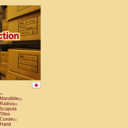
ch
Mandible
(1)
Radius
(1)
Scapula
Tibia
Coxae
(1)
Hand