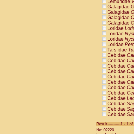
Lemuridae
V
Galagidae
G
Galagidae
G
Galagidae
O
Galagidae
G
Loridae
Lori
Loridae
Nyc
Loridae
Nyc
Loridae
Pero
Tarsiidae
Ta
Cebidae
Cal
Cebidae
Cal
Cebidae
Cal
Cebidae
Cal
Cebidae
Cal
Cebidae
Cal
Cebidae
Cal
Cebidae
Ce
Cebidae
Leo
Cebidae
Sag
Cebidae
Sag
Cebidae
Sag
Cebidae
Sag
Result-----------1 - 1 of
Cebidae
Sag
No: 02220
Cebidae
Sa