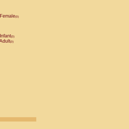
Female
(0)
Infant
(0)
Adult
(0)