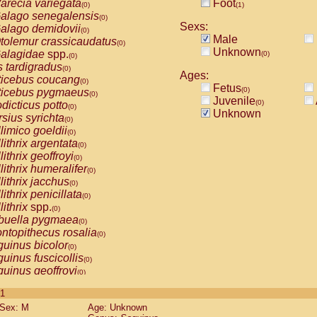
arecia variegata
Foot
(0)
(1)
alago senegalensis
(0)
Sexs:
alago demidovii
(0)
Male
tolemur crassicaudatus
(0)
Unknown
alagidae
spp.
(0)
(0)
s tardigradus
(0)
Ages:
ticebus coucang
(0)
Fetus
(0)
ticebus pygmaeus
(0)
Juvenile
(0)
dicticus potto
(0)
Unknown
rsius syrichta
(0)
limico goeldii
(0)
lithrix argentata
(0)
lithrix geoffroyi
(0)
lithrix humeralifer
(0)
lithrix jacchus
(0)
lithrix penicillata
(0)
lithrix
spp.
(0)
buella pygmaea
(0)
ntopithecus rosalia
(0)
uinus bicolor
(0)
uinus fuscicollis
(0)
uinus geoffroyi
(0)
uinus imperator
(0)
 1
uinus labiatus
(0)
Sex: M
Age: Unknown
guinus leucopus
(0)