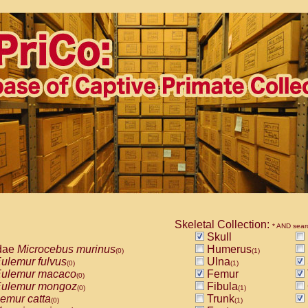
Skeletal Collection:
* AND sear
Skull
dae
Microcebus murinus
Humerus
(0)
(1)
ulemur fulvus
Ulna
(0)
(1)
ulemur macaco
Femur
(0)
ulemur mongoz
Fibula
(0)
(1)
emur catta
Trunk
(0)
(1)