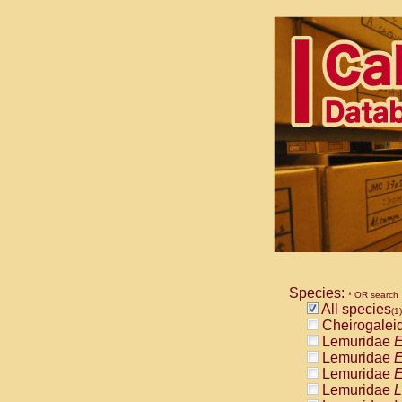
Species:
* OR search
All species
(1)
Cheirogalei
Lemuridae
E
Lemuridae
E
Lemuridae
E
Lemuridae
L