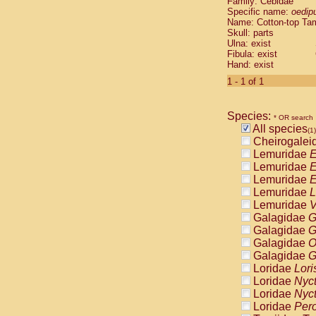
Family: Cebidae
Cebidae
Sa
Specific name:
oedip
Cebidae
Sa
Name: Cotton-top Ta
Cebidae
Sag
Skull: parts
Cebidae
Sa
Ulna: exist
Fibula: exist
Cebidae
Sag
Hand: exist
Cebidae
Sa
Cebidae
Aot
1 - 1 of 1
Cebidae
Ceb
Cebidae
Ceb
Species:
Cebidae
Ce
* OR search
All species
Cebidae
Ceb
(1)
Cheirogalei
Cebidae
Ce
Lemuridae
E
Cebidae
Sai
Lemuridae
E
Cebidae
Sai
Lemuridae
E
Atelidae
Alo
Lemuridae
L
Atelidae
Alo
Lemuridae
V
Atelidae
Alo
Galagidae
G
Atelidae
Alo
Galagidae
G
Atelidae
Ate
Galagidae
O
Atelidae
Ate
Galagidae
G
Atelidae
Ate
Loridae
Lori
Atelidae
Ate
Loridae
Nyc
Atelidae
Lag
Loridae
Nyc
Atelidae
Lag
Loridae
Pero
Pitheciidae