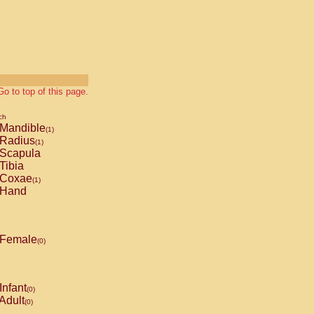
Go to top of this page.
ch
Mandible
(1)
Radius
(1)
Scapula
Tibia
Coxae
(1)
Hand
Female
(0)
Infant
(0)
Adult
(0)