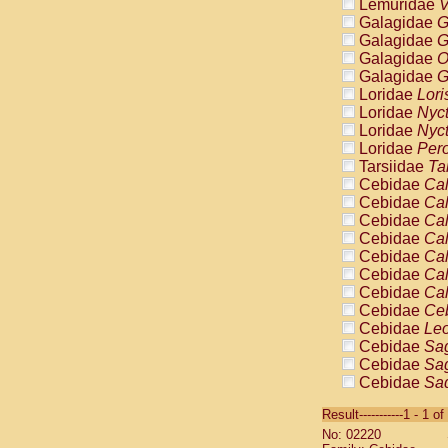
Lemuridae
V
Galagidae
G
Galagidae
G
Galagidae
O
Galagidae
G
Loridae
Lori
Loridae
Nyc
Loridae
Nyc
Loridae
Pero
Tarsiidae
Ta
Cebidae
Cal
Cebidae
Cal
Cebidae
Cal
Cebidae
Cal
Cebidae
Cal
Cebidae
Cal
Cebidae
Cal
Cebidae
Ce
Cebidae
Leo
Cebidae
Sag
Cebidae
Sag
Cebidae
Sag
Cebidae
Sag
Result-----------1 - 1 of
Cebidae
Sag
No: 02220
Cebidae
Sa