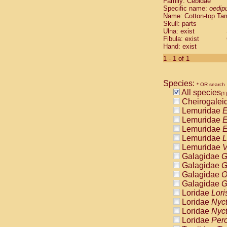
Family: Cebidae
Cebidae
Sa
Specific name:
oedip
Cebidae
Sa
Name: Cotton-top Ta
Cebidae
Sag
Skull: parts
Cebidae
Sa
Ulna: exist
Fibula: exist
Cebidae
Sag
Hand: exist
Cebidae
Sa
Cebidae
Aot
1 - 1 of 1
Cebidae
Ceb
Cebidae
Ceb
Species:
Cebidae
Ce
* OR search
All species
Cebidae
Ceb
(1)
Cheirogalei
Cebidae
Ce
Lemuridae
E
Cebidae
Sai
Lemuridae
E
Cebidae
Sai
Lemuridae
E
Atelidae
Alo
Lemuridae
L
Atelidae
Alo
Lemuridae
V
Atelidae
Alo
Galagidae
G
Atelidae
Alo
Galagidae
G
Atelidae
Ate
Galagidae
O
Atelidae
Ate
Galagidae
G
Atelidae
Ate
Loridae
Lori
Atelidae
Ate
Loridae
Nyc
Atelidae
Lag
Loridae
Nyc
Atelidae
Lag
Loridae
Pero
Pitheciidae