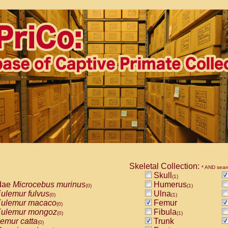
Skeletal Collection:
* AND sear
Skull
(1)
dae
Microcebus murinus
Humerus
(0)
(1)
ulemur fulvus
Ulna
(0)
(1)
ulemur macaco
Femur
(0)
ulemur mongoz
Fibula
(0)
(1)
emur catta
Trunk
(0)