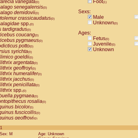
arecia variegata
Foot
(0)
(1)
alago senegalensis
(0)
Sexs:
alago demidovii
(0)
Male
tolemur crassicaudatus
(0)
Unknown
alagidae
spp.
(0)
(0)
s tardigradus
(0)
Ages:
ticebus coucang
(0)
Fetus
(0)
ticebus pygmaeus
(0)
Juvenile
(0)
dicticus potto
(0)
Unknown
rsius syrichta
(0)
limico goeldii
(0)
lithrix argentata
(0)
lithrix geoffroyi
(0)
lithrix humeralifer
(0)
lithrix jacchus
(0)
lithrix penicillata
(0)
lithrix
spp.
(0)
buella pygmaea
(0)
ntopithecus rosalia
(0)
uinus bicolor
(0)
uinus fuscicollis
(0)
uinus geoffroyi
(0)
uinus imperator
(0)
 1
uinus labiatus
(0)
Sex: M
Age: Unknown
guinus leucopus
(0)