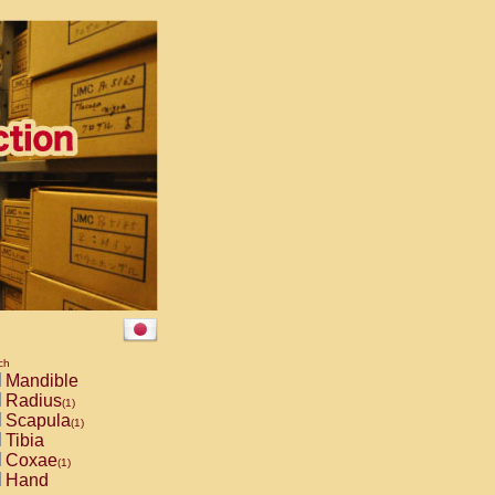
ch
Mandible
Radius
(1)
Scapula
(1)
Tibia
Coxae
(1)
Hand