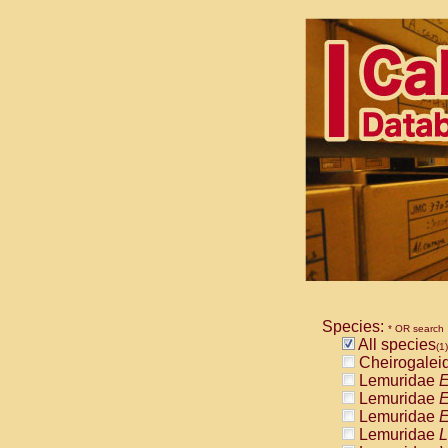
Species:
* OR search
All species
(1)
Cheirogalei
Lemuridae
E
Lemuridae
E
Lemuridae
E
Lemuridae
L