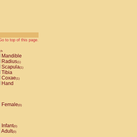
Go to top of this page.
ch
Mandible
Radius
(1)
Scapula
(1)
Tibia
Coxae
(1)
Hand
Female
(0)
Infant
(0)
Adult
(0)