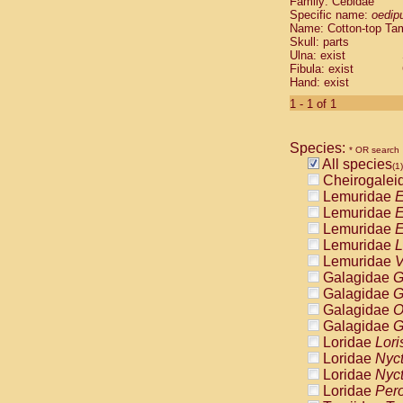
Family: Cebidae
Cebidae
Sa
Specific name:
oedip
Cebidae
Sa
Name: Cotton-top Ta
Cebidae
Sag
Skull: parts
Cebidae
Sa
Ulna: exist
Fibula: exist
Cebidae
Sag
Hand: exist
Cebidae
Sa
Cebidae
Aot
1 - 1 of 1
Cebidae
Ceb
Cebidae
Ceb
Species:
Cebidae
Ce
* OR search
All species
Cebidae
Ceb
(1)
Cheirogalei
Cebidae
Ce
Lemuridae
E
Cebidae
Sai
Lemuridae
E
Cebidae
Sai
Lemuridae
E
Atelidae
Alo
Lemuridae
L
Atelidae
Alo
Lemuridae
V
Atelidae
Alo
Galagidae
G
Atelidae
Alo
Galagidae
G
Atelidae
Ate
Galagidae
O
Atelidae
Ate
Galagidae
G
Atelidae
Ate
Loridae
Lori
Atelidae
Ate
Loridae
Nyc
Atelidae
Lag
Loridae
Nyc
Atelidae
Lag
Loridae
Pero
Pitheciidae