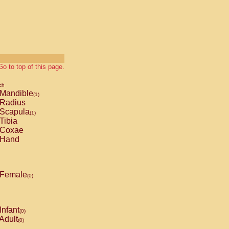
Go to top of this page.
ch
Mandible
(1)
Radius
Scapula
(1)
Tibia
Coxae
Hand
Female
(0)
Infant
(0)
Adult
(0)