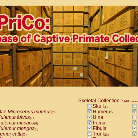
Skeletal Collection:
* AND sear
Skull
(1)
dae
Microcebus murinus
Humerus
(0)
ulemur fulvus
Ulna
(0)
ulemur macaco
Femur
(0)
ulemur mongoz
Fibula
(0)
emur catta
Trunk
(0)
(1)