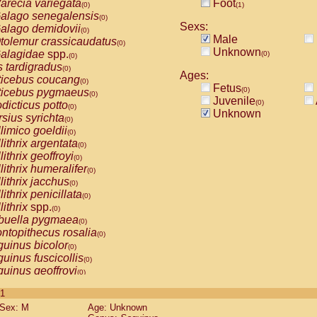
arecia variegata
Foot
(0)
(1)
alago senegalensis
(0)
Sexs:
alago demidovii
(0)
Male
tolemur crassicaudatus
(0)
Unknown
alagidae
spp.
(0)
(0)
s tardigradus
(0)
Ages:
ticebus coucang
(0)
Fetus
(0)
ticebus pygmaeus
(0)
Juvenile
(0)
dicticus potto
(0)
Unknown
rsius syrichta
(0)
limico goeldii
(0)
lithrix argentata
(0)
lithrix geoffroyi
(0)
lithrix humeralifer
(0)
lithrix jacchus
(0)
lithrix penicillata
(0)
lithrix
spp.
(0)
buella pygmaea
(0)
ntopithecus rosalia
(0)
uinus bicolor
(0)
uinus fuscicollis
(0)
uinus geoffroyi
(0)
uinus imperator
(0)
 1
uinus labiatus
(0)
Sex: M
Age: Unknown
guinus leucopus
(0)