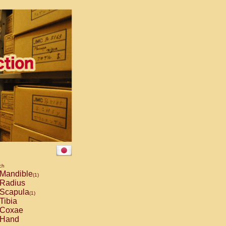
ch
Mandible
(1)
Radius
Scapula
(1)
Tibia
Coxae
Hand