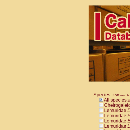
Species:
* OR search
All species
(1)
Cheirogalei
Lemuridae
E
Lemuridae
E
Lemuridae
E
Lemuridae
L