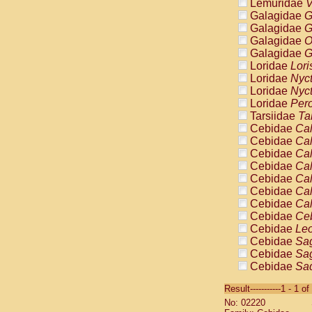
Lemuridae
V
Galagidae
G
Galagidae
G
Galagidae
O
Galagidae
G
Loridae
Lori
Loridae
Nyc
Loridae
Nyc
Loridae
Pero
Tarsiidae
Ta
Cebidae
Cal
Cebidae
Cal
Cebidae
Cal
Cebidae
Cal
Cebidae
Cal
Cebidae
Cal
Cebidae
Cal
Cebidae
Ce
Cebidae
Leo
Cebidae
Sag
Cebidae
Sag
Cebidae
Sag
Cebidae
Sag
Result-----------1 - 1 of
Cebidae
Sag
No: 02220
Cebidae
Sa