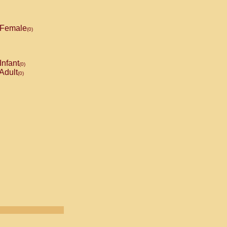
Female
(0)
Infant
(0)
Adult
(0)