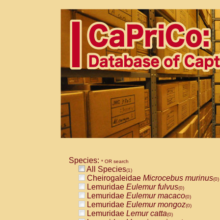
Species:
* OR search
All Species
(1)
Cheirogaleidae
Microcebus murinus
(0)
Lemuridae
Eulemur fulvus
(0)
Lemuridae
Eulemur macaco
(0)
Lemuridae
Eulemur mongoz
(0)
Lemuridae
Lemur catta
(0)