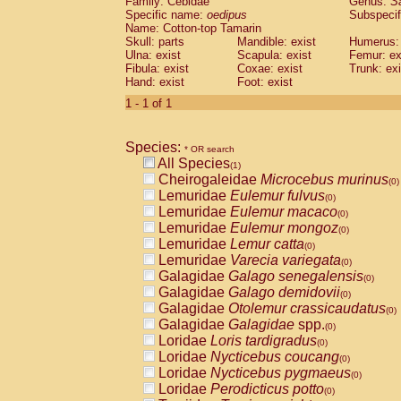
Family: Cebidae
Genus:
S
Cebidae
Saguinus midas
(0)
Specific name:
oedipus
Subspecif
Cebidae
Saguinus mystax
(0)
Name: Cotton-top Tamarin
Cebidae
Saguinus nigricollis
Skull: parts
Mandible: exist
(0)
Humerus: 
Cebidae
Saguinus oedipus
Ulna: exist
Scapula: exist
Femur: ex
(1)
Fibula: exist
Coxae: exist
Trunk: exi
Cebidae
Saguinus weddelli
(0)
Hand: exist
Foot: exist
Cebidae
Saguinus
spp.
(0)
Cebidae
Aotus trivirgatus
1 - 1 of 1
(0)
Cebidae
Cebus albifrons
(0)
Cebidae
Cebus apella
(0)
Species:
Cebidae
Cebus capucinus
* OR search
(0)
All Species
Cebidae
Cebus nigrivittatus
(1)
(0)
Cheirogaleidae
Microcebus murinus
Cebidae
Cebus
spp.
(0)
(0)
Lemuridae
Eulemur fulvus
Cebidae
Saimiri boliviensis
(0)
(0)
Lemuridae
Eulemur macaco
Cebidae
Saimiri sciureus
(0)
(0)
Lemuridae
Eulemur mongoz
Atelidae
Alouatta caraya
(0)
(0)
Lemuridae
Lemur catta
Atelidae
Alouatta fusca
(0)
(0)
Lemuridae
Varecia variegata
Atelidae
Alouatta seniculus
(0)
(0)
Galagidae
Galago senegalensis
Atelidae
Alouatta
spp.
(0)
(0)
Galagidae
Galago demidovii
Atelidae
Ateles belzebuth
(0)
(0)
Galagidae
Otolemur crassicaudatus
Atelidae
Ateles geoffroyi
(0)
(0)
Galagidae
Galagidae
spp.
Atelidae
Ateles paniscus
(0)
(0)
Loridae
Loris tardigradus
Atelidae
Ateles
spp.
(0)
(0)
Loridae
Nycticebus coucang
Atelidae
Lagothrix lagothricha
(0)
(0)
Loridae
Nycticebus pygmaeus
Atelidae
Lagothrix lagothricha cana
(0)
(0)
Loridae
Perodicticus potto
Pitheciidae
Cacajao calvus rubicundu
(0)