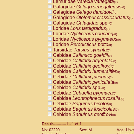
Lemuridae
Varecia variegata
(0)
Galagidae
Galago senegalensis
(0)
Galagidae
Galago demidovii
(0)
Galagidae
Otolemur crassicaudatus
(0)
Galagidae
Galagidae
spp.
(0)
Loridae
Loris tardigradus
(0)
Loridae
Nycticebus coucang
(0)
Loridae
Nycticebus pygmaeus
(0)
Loridae
Perodicticus potto
(0)
Tarsiidae
Tarsius syrichta
(0)
Cebidae
Callimico goeldii
(0)
Cebidae
Callithrix argentata
(0)
Cebidae
Callithrix geoffroyi
(0)
Cebidae
Callithrix humeralifer
(0)
Cebidae
Callithrix jacchus
(0)
Cebidae
Callithrix penicillata
(0)
Cebidae
Callithrix
spp.
(0)
Cebidae
Cebuella pygmaea
(0)
Cebidae
Leontopithecus rosalia
(0)
Cebidae
Saguinus bicolor
(0)
Cebidae
Saguinus fuscicollis
(0)
Cebidae
Saguinus geoffroyi
(0)
Cebidae
Saguinus imperator
(0)
Result-----------1 - 1 of 1
Cebidae
Saguinus labiatus
(0)
No: 02220
Sex: M
Age: Unk
Cebidae
Saguinus leucopus
(0)