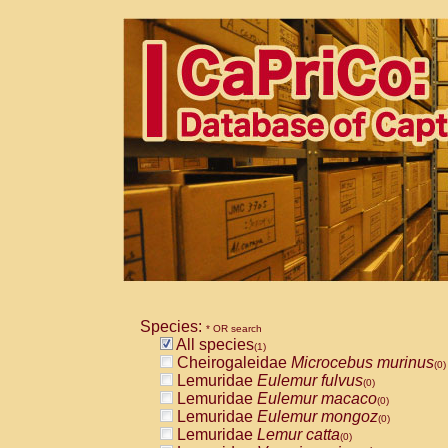
Species:
* OR search
All species
(1)
Cheirogaleidae
Microcebus murinus
(0)
Lemuridae
Eulemur fulvus
(0)
Lemuridae
Eulemur macaco
(0)
Lemuridae
Eulemur mongoz
(0)
Lemuridae
Lemur catta
(0)