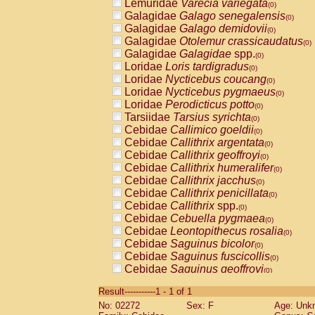
Lemuridae
Varecia variegata
(0)
Galagidae
Galago senegalensis
(0)
Galagidae
Galago demidovii
(0)
Galagidae
Otolemur crassicaudatus
(0)
Galagidae
Galagidae
spp.
(0)
Loridae
Loris tardigradus
(0)
Loridae
Nycticebus coucang
(0)
Loridae
Nycticebus pygmaeus
(0)
Loridae
Perodicticus potto
(0)
Tarsiidae
Tarsius syrichta
(0)
Cebidae
Callimico goeldii
(0)
Cebidae
Callithrix argentata
(0)
Cebidae
Callithrix geoffroyi
(0)
Cebidae
Callithrix humeralifer
(0)
Cebidae
Callithrix jacchus
(0)
Cebidae
Callithrix penicillata
(0)
Cebidae
Callithrix
spp.
(0)
Cebidae
Cebuella pygmaea
(0)
Cebidae
Leontopithecus rosalia
(0)
Cebidae
Saguinus bicolor
(0)
Cebidae
Saguinus fuscicollis
(0)
Cebidae
Saguinus geoffroyi
(0)
Cebidae
Saguinus imperator
(0)
Result-----------1 - 1 of 1
Cebidae
Saguinus labiatus
(0)
No: 02272
Sex: F
Age: Unk
Cebidae
Saguinus leucopus
(0)