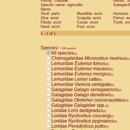
Family: Cebidae
Genus:
S
Cebidae
Saguinus midas
(0)
Specific name:
nigricollis
Subspecif
Cebidae
Saguinus mystax
(0)
Name:
Cebidae
Saguinus nigricollis
Skull: parts
Mandible: exist
(1)
Humerus: 
Cebidae
Saguinus oedipus
Ulna: exist
Scapula: exist
Femur: ex
(0)
Fibula: exist
Coxae: exist
Trunk: exi
Cebidae
Saguinus weddelli
(0)
Hand: exist
Foot: exist
Cebidae
Saguinus
spp.
(0)
Cebidae
Aotus trivirgatus
1 - 1 of 1
(0)
Cebidae
Cebus albifrons
(0)
Cebidae
Cebus apella
(0)
Species:
Cebidae
Cebus capucinus
* OR search
(0)
All species
Cebidae
Cebus nigrivittatus
(1)
(0)
Cheirogaleidae
Microcebus murinus
Cebidae
Cebus
spp.
(0)
(0)
Lemuridae
Eulemur fulvus
Cebidae
Saimiri boliviensis
(0)
(0)
Lemuridae
Eulemur macaco
Cebidae
Saimiri sciureus
(0)
(0)
Lemuridae
Eulemur mongoz
Atelidae
Alouatta caraya
(0)
(0)
Lemuridae
Lemur catta
Atelidae
Alouatta fusca
(0)
(0)
Lemuridae
Varecia variegata
Atelidae
Alouatta seniculus
(0)
(0)
Galagidae
Galago senegalensis
Atelidae
Alouatta
spp.
(0)
(0)
Galagidae
Galago demidovii
Atelidae
Ateles belzebuth
(0)
(0)
Galagidae
Otolemur crassicaudatus
Atelidae
Ateles geoffroyi
(0)
(0)
Galagidae
Galagidae
spp.
Atelidae
Ateles paniscus
(0)
(0)
Loridae
Loris tardigradus
Atelidae
Ateles
spp.
(0)
(0)
Loridae
Nycticebus coucang
Atelidae
Lagothrix lagothricha
(0)
(0)
Loridae
Nycticebus pygmaeus
Atelidae
Lagothrix lagothricha cana
(0)
(0)
Loridae
Perodicticus potto
Pitheciidae
Cacajao calvus rubicundu
(0)