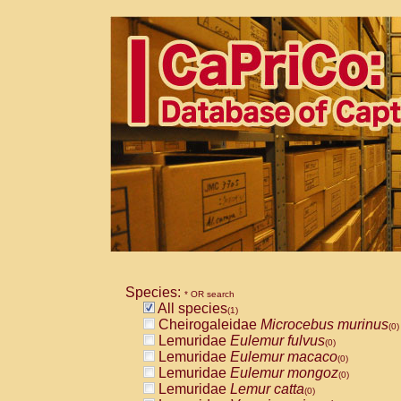
Species:
* OR search
All species
(1)
Cheirogaleidae
Microcebus murinus
(0)
Lemuridae
Eulemur fulvus
(0)
Lemuridae
Eulemur macaco
(0)
Lemuridae
Eulemur mongoz
(0)
Lemuridae
Lemur catta
(0)