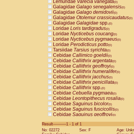
Lemuridae
Varecia variegata
(0)
Galagidae
Galago senegalensis
(0)
Galagidae
Galago demidovii
(0)
Galagidae
Otolemur crassicaudatus
(0)
Galagidae
Galagidae
spp.
(0)
Loridae
Loris tardigradus
(0)
Loridae
Nycticebus coucang
(0)
Loridae
Nycticebus pygmaeus
(0)
Loridae
Perodicticus potto
(0)
Tarsiidae
Tarsius syrichta
(0)
Cebidae
Callimico goeldii
(0)
Cebidae
Callithrix argentata
(0)
Cebidae
Callithrix geoffroyi
(0)
Cebidae
Callithrix humeralifer
(0)
Cebidae
Callithrix jacchus
(0)
Cebidae
Callithrix penicillata
(0)
Cebidae
Callithrix
spp.
(0)
Cebidae
Cebuella pygmaea
(0)
Cebidae
Leontopithecus rosalia
(0)
Cebidae
Saguinus bicolor
(0)
Cebidae
Saguinus fuscicollis
(0)
Cebidae
Saguinus geoffroyi
(0)
Cebidae
Saguinus imperator
(0)
Result-----------1 - 1 of 1
Cebidae
Saguinus labiatus
(0)
No: 02272
Sex: F
Age: Unk
Cebidae
Saguinus leucopus
(0)