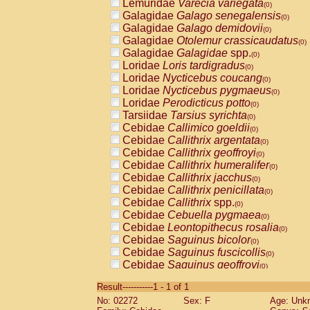
Lemuridae
Varecia variegata
(0)
Galagidae
Galago senegalensis
(0)
Galagidae
Galago demidovii
(0)
Galagidae
Otolemur crassicaudatus
(0)
Galagidae
Galagidae
spp.
(0)
Loridae
Loris tardigradus
(0)
Loridae
Nycticebus coucang
(0)
Loridae
Nycticebus pygmaeus
(0)
Loridae
Perodicticus potto
(0)
Tarsiidae
Tarsius syrichta
(0)
Cebidae
Callimico goeldii
(0)
Cebidae
Callithrix argentata
(0)
Cebidae
Callithrix geoffroyi
(0)
Cebidae
Callithrix humeralifer
(0)
Cebidae
Callithrix jacchus
(0)
Cebidae
Callithrix penicillata
(0)
Cebidae
Callithrix
spp.
(0)
Cebidae
Cebuella pygmaea
(0)
Cebidae
Leontopithecus rosalia
(0)
Cebidae
Saguinus bicolor
(0)
Cebidae
Saguinus fuscicollis
(0)
Cebidae
Saguinus geoffroyi
(0)
Cebidae
Saguinus imperator
(0)
Result-----------1 - 1 of 1
Cebidae
Saguinus labiatus
(0)
No: 02272
Sex: F
Age: Unk
Cebidae
Saguinus leucopus
(0)