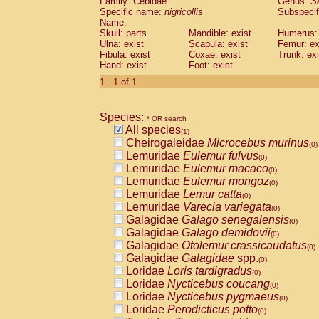
Family: Cebidae
Genus:
S
Cebidae
Saguinus midas
(0)
Specific name:
nigricollis
Subspecif
Cebidae
Saguinus mystax
(0)
Name:
Cebidae
Saguinus nigricollis
Skull: parts
Mandible: exist
(1)
Humerus: 
Cebidae
Saguinus oedipus
Ulna: exist
Scapula: exist
Femur: ex
(0)
Fibula: exist
Coxae: exist
Trunk: exi
Cebidae
Saguinus weddelli
(0)
Hand: exist
Foot: exist
Cebidae
Saguinus
spp.
(0)
Cebidae
Aotus trivirgatus
1 - 1 of 1
(0)
Cebidae
Cebus albifrons
(0)
Cebidae
Cebus apella
(0)
Species:
Cebidae
Cebus capucinus
* OR search
(0)
All species
Cebidae
Cebus nigrivittatus
(1)
(0)
Cheirogaleidae
Microcebus murinus
Cebidae
Cebus
spp.
(0)
(0)
Lemuridae
Eulemur fulvus
Cebidae
Saimiri boliviensis
(0)
(0)
Lemuridae
Eulemur macaco
Cebidae
Saimiri sciureus
(0)
(0)
Lemuridae
Eulemur mongoz
Atelidae
Alouatta caraya
(0)
(0)
Lemuridae
Lemur catta
Atelidae
Alouatta fusca
(0)
(0)
Lemuridae
Varecia variegata
Atelidae
Alouatta seniculus
(0)
(0)
Galagidae
Galago senegalensis
Atelidae
Alouatta
spp.
(0)
(0)
Galagidae
Galago demidovii
Atelidae
Ateles belzebuth
(0)
(0)
Galagidae
Otolemur crassicaudatus
Atelidae
Ateles geoffroyi
(0)
(0)
Galagidae
Galagidae
spp.
Atelidae
Ateles paniscus
(0)
(0)
Loridae
Loris tardigradus
Atelidae
Ateles
spp.
(0)
(0)
Loridae
Nycticebus coucang
Atelidae
Lagothrix lagothricha
(0)
(0)
Loridae
Nycticebus pygmaeus
Atelidae
Lagothrix lagothricha cana
(0)
(0)
Loridae
Perodicticus potto
Pitheciidae
Cacajao calvus rubicundu
(0)