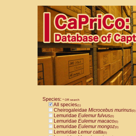
Species:
* OR search
All species
(1)
Cheirogaleidae
Microcebus murinus
(0)
Lemuridae
Eulemur fulvus
(0)
Lemuridae
Eulemur macaco
(0)
Lemuridae
Eulemur mongoz
(0)
Lemuridae
Lemur catta
(0)