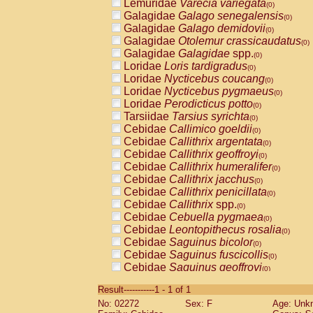
Lemuridae
Varecia variegata
(0)
Galagidae
Galago senegalensis
(0)
Galagidae
Galago demidovii
(0)
Galagidae
Otolemur crassicaudatus
(0)
Galagidae
Galagidae
spp.
(0)
Loridae
Loris tardigradus
(0)
Loridae
Nycticebus coucang
(0)
Loridae
Nycticebus pygmaeus
(0)
Loridae
Perodicticus potto
(0)
Tarsiidae
Tarsius syrichta
(0)
Cebidae
Callimico goeldii
(0)
Cebidae
Callithrix argentata
(0)
Cebidae
Callithrix geoffroyi
(0)
Cebidae
Callithrix humeralifer
(0)
Cebidae
Callithrix jacchus
(0)
Cebidae
Callithrix penicillata
(0)
Cebidae
Callithrix
spp.
(0)
Cebidae
Cebuella pygmaea
(0)
Cebidae
Leontopithecus rosalia
(0)
Cebidae
Saguinus bicolor
(0)
Cebidae
Saguinus fuscicollis
(0)
Cebidae
Saguinus geoffroyi
(0)
Cebidae
Saguinus imperator
(0)
Result-----------1 - 1 of 1
Cebidae
Saguinus labiatus
(0)
No: 02272
Sex: F
Age: Unk
Cebidae
Saguinus leucopus
(0)