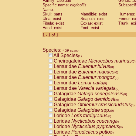
Family: Cebidae
Genus:
S
Cebidae
Saguinus midas
(0)
Specific name:
nigricollis
Subspecif
Cebidae
Saguinus mystax
(0)
Name:
Cebidae
Saguinus nigricollis
Skull: parts
Mandible: exist
(1)
Humerus: 
Cebidae
Saguinus oedipus
Ulna: exist
Scapula: exist
Femur: ex
(0)
Fibula: exist
Coxae: exist
Trunk: exi
Cebidae
Saguinus weddelli
(0)
Hand: exist
Foot: exist
Cebidae
Saguinus
spp.
(0)
Cebidae
Aotus trivirgatus
1 - 1 of 1
(0)
Cebidae
Cebus albifrons
(0)
Cebidae
Cebus apella
(0)
Species:
Cebidae
Cebus capucinus
* OR search
(0)
All Species
Cebidae
Cebus nigrivittatus
(1)
(0)
Cheirogaleidae
Microcebus murinus
Cebidae
Cebus
spp.
(0)
(0)
Lemuridae
Eulemur fulvus
Cebidae
Saimiri boliviensis
(0)
(0)
Lemuridae
Eulemur macaco
Cebidae
Saimiri sciureus
(0)
(0)
Lemuridae
Eulemur mongoz
Atelidae
Alouatta caraya
(0)
(0)
Lemuridae
Lemur catta
Atelidae
Alouatta fusca
(0)
(0)
Lemuridae
Varecia variegata
Atelidae
Alouatta seniculus
(0)
(0)
Galagidae
Galago senegalensis
Atelidae
Alouatta
spp.
(0)
(0)
Galagidae
Galago demidovii
Atelidae
Ateles belzebuth
(0)
(0)
Galagidae
Otolemur crassicaudatus
Atelidae
Ateles geoffroyi
(0)
(0)
Galagidae
Galagidae
spp.
Atelidae
Ateles paniscus
(0)
(0)
Loridae
Loris tardigradus
Atelidae
Ateles
spp.
(0)
(0)
Loridae
Nycticebus coucang
Atelidae
Lagothrix lagothricha
(0)
(0)
Loridae
Nycticebus pygmaeus
Atelidae
Lagothrix lagothricha cana
(0)
(0)
Loridae
Perodicticus potto
Pitheciidae
Cacajao calvus rubicundu
(0)