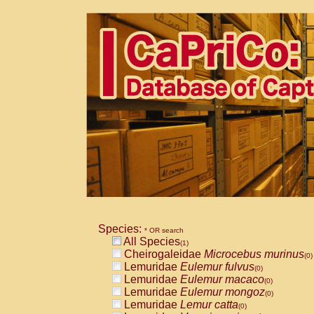
Species:
* OR search
All Species
(1)
Cheirogaleidae
Microcebus murinus
(0)
Lemuridae
Eulemur fulvus
(0)
Lemuridae
Eulemur macaco
(0)
Lemuridae
Eulemur mongoz
(0)
Lemuridae
Lemur catta
(0)