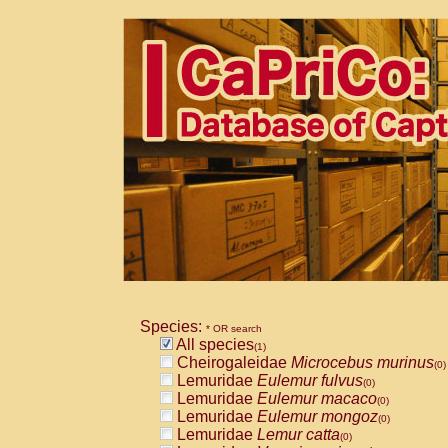
Species:
* OR search
All species
(1)
Cheirogaleidae
Microcebus murinus
(0)
Lemuridae
Eulemur fulvus
(0)
Lemuridae
Eulemur macaco
(0)
Lemuridae
Eulemur mongoz
(0)
Lemuridae
Lemur catta
(0)