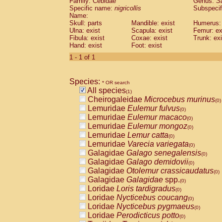
Family: Cebidae
Genus:
S
Cebidae
Saguinus midas
(0)
Specific name:
nigricollis
Subspecif
Cebidae
Saguinus mystax
(0)
Name:
Cebidae
Saguinus nigricollis
Skull: parts
Mandible: exist
(1)
Humerus: 
Cebidae
Saguinus oedipus
Ulna: exist
Scapula: exist
Femur: ex
(0)
Fibula: exist
Coxae: exist
Trunk: exi
Cebidae
Saguinus weddelli
(0)
Hand: exist
Foot: exist
Cebidae
Saguinus
spp.
(0)
Cebidae
Aotus trivirgatus
1 - 1 of 1
(0)
Cebidae
Cebus albifrons
(0)
Cebidae
Cebus apella
(0)
Species:
Cebidae
Cebus capucinus
* OR search
(0)
All species
Cebidae
Cebus nigrivittatus
(1)
(0)
Cheirogaleidae
Microcebus murinus
Cebidae
Cebus
spp.
(0)
(0)
Lemuridae
Eulemur fulvus
Cebidae
Saimiri boliviensis
(0)
(0)
Lemuridae
Eulemur macaco
Cebidae
Saimiri sciureus
(0)
(0)
Lemuridae
Eulemur mongoz
Atelidae
Alouatta caraya
(0)
(0)
Lemuridae
Lemur catta
Atelidae
Alouatta fusca
(0)
(0)
Lemuridae
Varecia variegata
Atelidae
Alouatta seniculus
(0)
(0)
Galagidae
Galago senegalensis
Atelidae
Alouatta
spp.
(0)
(0)
Galagidae
Galago demidovii
Atelidae
Ateles belzebuth
(0)
(0)
Galagidae
Otolemur crassicaudatus
Atelidae
Ateles geoffroyi
(0)
(0)
Galagidae
Galagidae
spp.
Atelidae
Ateles paniscus
(0)
(0)
Loridae
Loris tardigradus
Atelidae
Ateles
spp.
(0)
(0)
Loridae
Nycticebus coucang
Atelidae
Lagothrix lagothricha
(0)
(0)
Loridae
Nycticebus pygmaeus
Atelidae
Lagothrix lagothricha cana
(0)
(0)
Loridae
Perodicticus potto
Pitheciidae
Cacajao calvus rubicundu
(0)