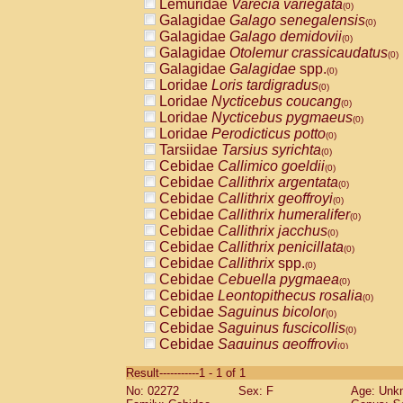
Lemuridae
Varecia variegata
(0)
Galagidae
Galago senegalensis
(0)
Galagidae
Galago demidovii
(0)
Galagidae
Otolemur crassicaudatus
(0)
Galagidae
Galagidae
spp.
(0)
Loridae
Loris tardigradus
(0)
Loridae
Nycticebus coucang
(0)
Loridae
Nycticebus pygmaeus
(0)
Loridae
Perodicticus potto
(0)
Tarsiidae
Tarsius syrichta
(0)
Cebidae
Callimico goeldii
(0)
Cebidae
Callithrix argentata
(0)
Cebidae
Callithrix geoffroyi
(0)
Cebidae
Callithrix humeralifer
(0)
Cebidae
Callithrix jacchus
(0)
Cebidae
Callithrix penicillata
(0)
Cebidae
Callithrix
spp.
(0)
Cebidae
Cebuella pygmaea
(0)
Cebidae
Leontopithecus rosalia
(0)
Cebidae
Saguinus bicolor
(0)
Cebidae
Saguinus fuscicollis
(0)
Cebidae
Saguinus geoffroyi
(0)
Cebidae
Saguinus imperator
(0)
Result-----------1 - 1 of 1
Cebidae
Saguinus labiatus
(0)
No: 02272
Sex: F
Age: Unk
Cebidae
Saguinus leucopus
(0)