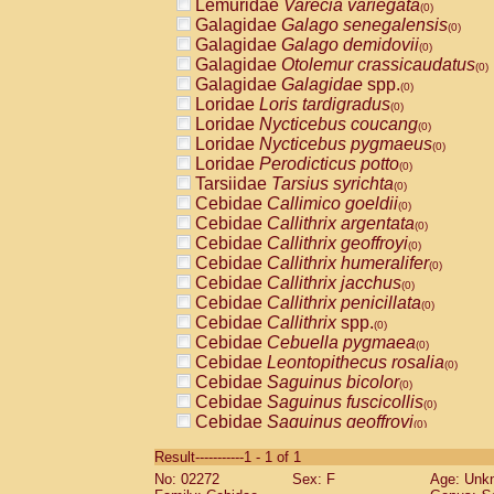
Lemuridae
Varecia variegata
(0)
Galagidae
Galago senegalensis
(0)
Galagidae
Galago demidovii
(0)
Galagidae
Otolemur crassicaudatus
(0)
Galagidae
Galagidae
spp.
(0)
Loridae
Loris tardigradus
(0)
Loridae
Nycticebus coucang
(0)
Loridae
Nycticebus pygmaeus
(0)
Loridae
Perodicticus potto
(0)
Tarsiidae
Tarsius syrichta
(0)
Cebidae
Callimico goeldii
(0)
Cebidae
Callithrix argentata
(0)
Cebidae
Callithrix geoffroyi
(0)
Cebidae
Callithrix humeralifer
(0)
Cebidae
Callithrix jacchus
(0)
Cebidae
Callithrix penicillata
(0)
Cebidae
Callithrix
spp.
(0)
Cebidae
Cebuella pygmaea
(0)
Cebidae
Leontopithecus rosalia
(0)
Cebidae
Saguinus bicolor
(0)
Cebidae
Saguinus fuscicollis
(0)
Cebidae
Saguinus geoffroyi
(0)
Cebidae
Saguinus imperator
(0)
Result-----------1 - 1 of 1
Cebidae
Saguinus labiatus
(0)
No: 02272
Sex: F
Age: Unk
Cebidae
Saguinus leucopus
(0)