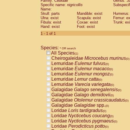
Family: Cebidae
Genus:
S
Cebidae
Saguinus midas
(0)
Specific name:
nigricollis
Subspecif
Cebidae
Saguinus mystax
(0)
Name:
Cebidae
Saguinus nigricollis
Skull: parts
Mandible: exist
(1)
Humerus: 
Cebidae
Saguinus oedipus
Ulna: exist
Scapula: exist
Femur: ex
(0)
Fibula: exist
Coxae: exist
Trunk: exi
Cebidae
Saguinus weddelli
(0)
Hand: exist
Foot: exist
Cebidae
Saguinus
spp.
(0)
Cebidae
Aotus trivirgatus
1 - 1 of 1
(0)
Cebidae
Cebus albifrons
(0)
Cebidae
Cebus apella
(0)
Species:
Cebidae
Cebus capucinus
* OR search
(0)
All Species
Cebidae
Cebus nigrivittatus
(1)
(0)
Cheirogaleidae
Microcebus murinus
Cebidae
Cebus
spp.
(0)
(0)
Lemuridae
Eulemur fulvus
Cebidae
Saimiri boliviensis
(0)
(0)
Lemuridae
Eulemur macaco
Cebidae
Saimiri sciureus
(0)
(0)
Lemuridae
Eulemur mongoz
Atelidae
Alouatta caraya
(0)
(0)
Lemuridae
Lemur catta
Atelidae
Alouatta fusca
(0)
(0)
Lemuridae
Varecia variegata
Atelidae
Alouatta seniculus
(0)
(0)
Galagidae
Galago senegalensis
Atelidae
Alouatta
spp.
(0)
(0)
Galagidae
Galago demidovii
Atelidae
Ateles belzebuth
(0)
(0)
Galagidae
Otolemur crassicaudatus
Atelidae
Ateles geoffroyi
(0)
(0)
Galagidae
Galagidae
spp.
Atelidae
Ateles paniscus
(0)
(0)
Loridae
Loris tardigradus
Atelidae
Ateles
spp.
(0)
(0)
Loridae
Nycticebus coucang
Atelidae
Lagothrix lagothricha
(0)
(0)
Loridae
Nycticebus pygmaeus
Atelidae
Lagothrix lagothricha cana
(0)
(0)
Loridae
Perodicticus potto
Pitheciidae
Cacajao calvus rubicundu
(0)