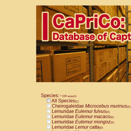
Species:
* OR search
All Species
(1)
Cheirogaleidae
Microcebus murinus
(0)
Lemuridae
Eulemur fulvus
(0)
Lemuridae
Eulemur macaco
(0)
Lemuridae
Eulemur mongoz
(0)
Lemuridae
Lemur catta
(0)