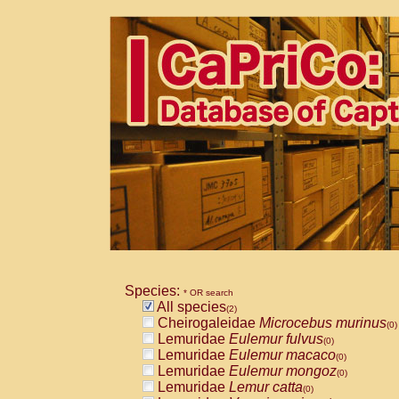
Species:
* OR search
All species
(2)
Cheirogaleidae
Microcebus murinus
(0)
Lemuridae
Eulemur fulvus
(0)
Lemuridae
Eulemur macaco
(0)
Lemuridae
Eulemur mongoz
(0)
Lemuridae
Lemur catta
(0)