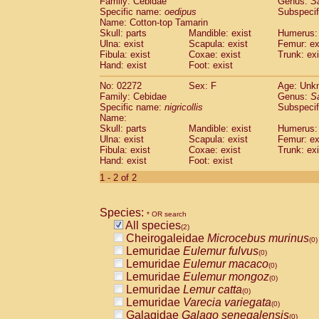
Family: Cebidae
Genus:
S
Cebidae
Saguinus midas
(0)
Specific name:
oedipus
Subspecif
Cebidae
Saguinus mystax
(0)
Name: Cotton-top Tamarin
Cebidae
Saguinus nigricollis
Skull: parts
Mandible: exist
(1)
Humerus: 
Cebidae
Saguinus oedipus
Ulna: exist
Scapula: exist
Femur: ex
(1)
Fibula: exist
Coxae: exist
Trunk: exi
Cebidae
Saguinus weddelli
(0)
Hand: exist
Foot: exist
Cebidae
Saguinus
spp.
(0)
Cebidae
Aotus trivirgatus
(0)
No: 02272
Sex: F
Age: Unk
Cebidae
Cebus albifrons
Family: Cebidae
Genus:
S
(0)
Cebidae
Cebus apella
Specific name:
nigricollis
Subspecif
(0)
Name:
Cebidae
Cebus capucinus
(0)
Skull: parts
Mandible: exist
Humerus: 
Cebidae
Cebus nigrivittatus
(0)
Ulna: exist
Scapula: exist
Femur: ex
Cebidae
Cebus
spp.
(0)
Fibula: exist
Coxae: exist
Trunk: exi
Cebidae
Saimiri boliviensis
Hand: exist
Foot: exist
(0)
Cebidae
Saimiri sciureus
(0)
1 - 2 of 2
Atelidae
Alouatta caraya
(0)
Atelidae
Alouatta fusca
(0)
Atelidae
Alouatta seniculus
Species:
(0)
* OR search
Atelidae
Alouatta
spp.
All species
(0)
(2)
Atelidae
Ateles belzebuth
Cheirogaleidae
Microcebus murinus
(0)
(0)
Atelidae
Ateles geoffroyi
Lemuridae
Eulemur fulvus
(0)
(0)
Atelidae
Ateles paniscus
Lemuridae
Eulemur macaco
(0)
(0)
Atelidae
Ateles
spp.
Lemuridae
Eulemur mongoz
(0)
(0)
Atelidae
Lagothrix lagothricha
Lemuridae
Lemur catta
(0)
(0)
Atelidae
Lagothrix lagothricha cana
Lemuridae
Varecia variegata
(0)
(0)
Pitheciidae
Cacajao calvus rubicundu
Galagidae
Galago senegalensis
(0)