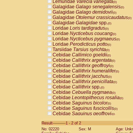
Lemuridae
Varecia variegata
(0)
Galagidae
Galago senegalensis
(0)
Galagidae
Galago demidovii
(0)
Galagidae
Otolemur crassicaudatus
(0)
Galagidae
Galagidae
spp.
(0)
Loridae
Loris tardigradus
(0)
Loridae
Nycticebus coucang
(0)
Loridae
Nycticebus pygmaeus
(0)
Loridae
Perodicticus potto
(0)
Tarsiidae
Tarsius syrichta
(0)
Cebidae
Callimico goeldii
(0)
Cebidae
Callithrix argentata
(0)
Cebidae
Callithrix geoffroyi
(0)
Cebidae
Callithrix humeralifer
(0)
Cebidae
Callithrix jacchus
(0)
Cebidae
Callithrix penicillata
(0)
Cebidae
Callithrix
spp.
(0)
Cebidae
Cebuella pygmaea
(0)
Cebidae
Leontopithecus rosalia
(0)
Cebidae
Saguinus bicolor
(0)
Cebidae
Saguinus fuscicollis
(0)
Cebidae
Saguinus geoffroyi
(0)
Cebidae
Saguinus imperator
(0)
Result-----------1 - 2 of 2
Cebidae
Saguinus labiatus
(0)
No: 02220
Sex: M
Age: Unk
Cebidae
Saguinus leucopus
(0)