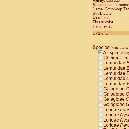
Family: Cebidae
Cebidae
Sa
Specific name:
oedip
Cebidae
Sa
Name: Cotton-top Ta
Cebidae
Sag
Skull: parts
Cebidae
Sa
Ulna: exist
Fibula: exist
Cebidae
Sag
Hand: exist
Cebidae
Sa
Cebidae
Aot
1 - 1 of 1
Cebidae
Ceb
Cebidae
Ceb
Species:
Cebidae
Ce
* OR search
All species
Cebidae
Ceb
(1)
Cheirogalei
Cebidae
Ce
Lemuridae
E
Cebidae
Sai
Lemuridae
E
Cebidae
Sai
Lemuridae
E
Atelidae
Alo
Lemuridae
L
Atelidae
Alo
Lemuridae
V
Atelidae
Alo
Galagidae
G
Atelidae
Alo
Galagidae
G
Atelidae
Ate
Galagidae
O
Atelidae
Ate
Galagidae
G
Atelidae
Ate
Loridae
Lori
Atelidae
Ate
Loridae
Nyc
Atelidae
Lag
Loridae
Nyc
Atelidae
Lag
Loridae
Pero
Pitheciidae