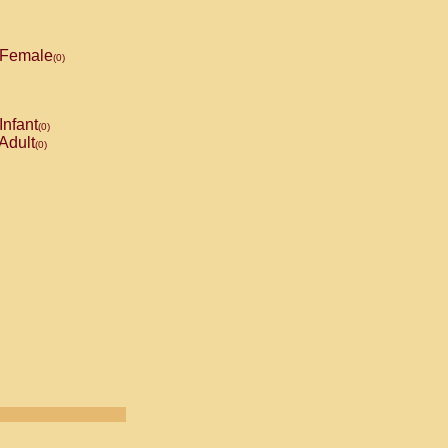
Female
(0)
Infant
(0)
Adult
(0)