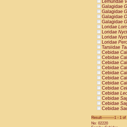
Lemuridae
V
Galagidae
G
Galagidae
G
Galagidae
O
Galagidae
G
Loridae
Lori
Loridae
Nyc
Loridae
Nyc
Loridae
Pero
Tarsiidae
Ta
Cebidae
Cal
Cebidae
Cal
Cebidae
Cal
Cebidae
Cal
Cebidae
Cal
Cebidae
Cal
Cebidae
Cal
Cebidae
Ce
Cebidae
Leo
Cebidae
Sag
Cebidae
Sag
Cebidae
Sag
Cebidae
Sag
Result-----------1 - 1 of
Cebidae
Sag
No: 02220
Cebidae
Sa