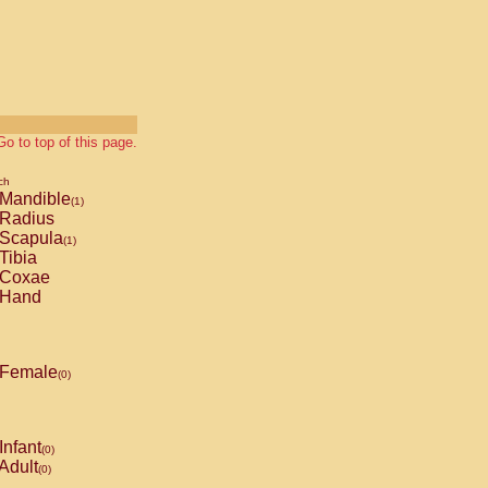
Go to top of this page.
ch
Mandible
(1)
Radius
Scapula
(1)
Tibia
Coxae
Hand
Female
(0)
Infant
(0)
Adult
(0)