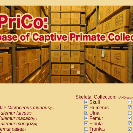
Skeletal Collection:
* AND sear
Skull
dae
Microcebus murinus
Humerus
(0)
ulemur fulvus
Ulna
(0)
ulemur macaco
Femur
(0)
ulemur mongoz
Fibula
(0)
emur catta
Trunk
(0)
(1)