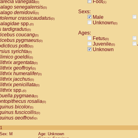
arecia variegata
Foot
(0)
(1)
alago senegalensis
(0)
Sexs:
alago demidovii
(0)
Male
tolemur crassicaudatus
(0)
Unknown
alagidae
spp.
(0)
(0)
s tardigradus
(0)
Ages:
ticebus coucang
(0)
Fetus
(0)
ticebus pygmaeus
(0)
Juvenile
(0)
dicticus potto
(0)
Unknown
rsius syrichta
(0)
limico goeldii
(0)
lithrix argentata
(0)
lithrix geoffroyi
(0)
lithrix humeralifer
(0)
lithrix jacchus
(0)
lithrix penicillata
(0)
lithrix
spp.
(0)
buella pygmaea
(0)
ntopithecus rosalia
(0)
uinus bicolor
(0)
uinus fuscicollis
(0)
uinus geoffroyi
(0)
uinus imperator
(0)
 1
uinus labiatus
(0)
Sex: M
Age: Unknown
guinus leucopus
(0)