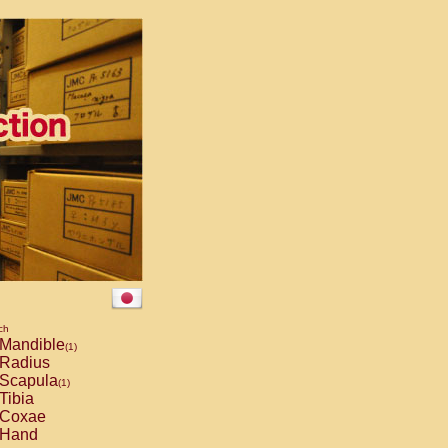
ch
Mandible
(1)
Radius
Scapula
(1)
Tibia
Coxae
Hand