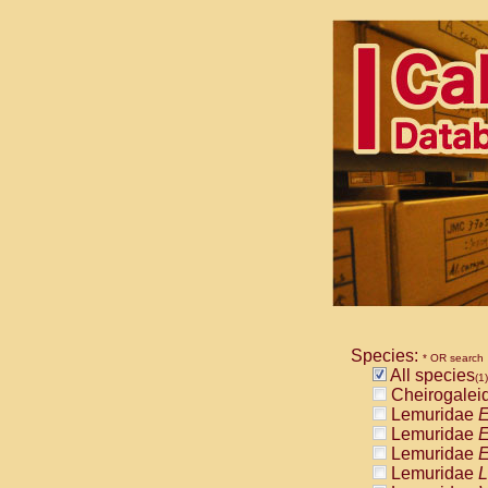
Species:
* OR search
All species
(1)
Cheirogalei
Lemuridae
E
Lemuridae
E
Lemuridae
E
Lemuridae
L