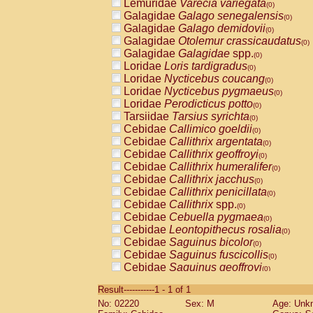
Lemuridae
Varecia variegata
(0)
Galagidae
Galago senegalensis
(0)
Galagidae
Galago demidovii
(0)
Galagidae
Otolemur crassicaudatus
(0)
Galagidae
Galagidae
spp.
(0)
Loridae
Loris tardigradus
(0)
Loridae
Nycticebus coucang
(0)
Loridae
Nycticebus pygmaeus
(0)
Loridae
Perodicticus potto
(0)
Tarsiidae
Tarsius syrichta
(0)
Cebidae
Callimico goeldii
(0)
Cebidae
Callithrix argentata
(0)
Cebidae
Callithrix geoffroyi
(0)
Cebidae
Callithrix humeralifer
(0)
Cebidae
Callithrix jacchus
(0)
Cebidae
Callithrix penicillata
(0)
Cebidae
Callithrix
spp.
(0)
Cebidae
Cebuella pygmaea
(0)
Cebidae
Leontopithecus rosalia
(0)
Cebidae
Saguinus bicolor
(0)
Cebidae
Saguinus fuscicollis
(0)
Cebidae
Saguinus geoffroyi
(0)
Cebidae
Saguinus imperator
(0)
Result-----------1 - 1 of 1
Cebidae
Saguinus labiatus
(0)
No: 02220
Sex: M
Age: Unk
Cebidae
Saguinus leucopus
(0)