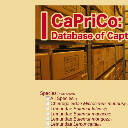
Species:
* OR search
All Species
(1)
Cheirogaleidae
Microcebus murinus
(0)
Lemuridae
Eulemur fulvus
(0)
Lemuridae
Eulemur macaco
(0)
Lemuridae
Eulemur mongoz
(0)
Lemuridae
Lemur catta
(0)