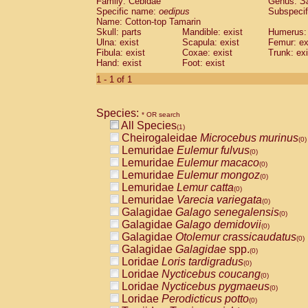
Family: Cebidae
Genus:
S
Cebidae
Saguinus midas
(0)
Specific name:
oedipus
Subspecif
Cebidae
Saguinus mystax
(0)
Name: Cotton-top Tamarin
Cebidae
Saguinus nigricollis
Skull: parts
Mandible: exist
(0)
Humerus: 
Cebidae
Saguinus oedipus
Ulna: exist
Scapula: exist
Femur: ex
(1)
Fibula: exist
Coxae: exist
Trunk: exi
Cebidae
Saguinus weddelli
(0)
Hand: exist
Foot: exist
Cebidae
Saguinus
spp.
(0)
Cebidae
Aotus trivirgatus
1 - 1 of 1
(0)
Cebidae
Cebus albifrons
(0)
Cebidae
Cebus apella
(0)
Species:
Cebidae
Cebus capucinus
* OR search
(0)
All Species
Cebidae
Cebus nigrivittatus
(1)
(0)
Cheirogaleidae
Microcebus murinus
Cebidae
Cebus
spp.
(0)
(0)
Lemuridae
Eulemur fulvus
Cebidae
Saimiri boliviensis
(0)
(0)
Lemuridae
Eulemur macaco
Cebidae
Saimiri sciureus
(0)
(0)
Lemuridae
Eulemur mongoz
Atelidae
Alouatta caraya
(0)
(0)
Lemuridae
Lemur catta
Atelidae
Alouatta fusca
(0)
(0)
Lemuridae
Varecia variegata
Atelidae
Alouatta seniculus
(0)
(0)
Galagidae
Galago senegalensis
Atelidae
Alouatta
spp.
(0)
(0)
Galagidae
Galago demidovii
Atelidae
Ateles belzebuth
(0)
(0)
Galagidae
Otolemur crassicaudatus
Atelidae
Ateles geoffroyi
(0)
(0)
Galagidae
Galagidae
spp.
Atelidae
Ateles paniscus
(0)
(0)
Loridae
Loris tardigradus
Atelidae
Ateles
spp.
(0)
(0)
Loridae
Nycticebus coucang
Atelidae
Lagothrix lagothricha
(0)
(0)
Loridae
Nycticebus pygmaeus
Atelidae
Lagothrix lagothricha cana
(0)
(0)
Loridae
Perodicticus potto
Pitheciidae
Cacajao calvus rubicundu
(0)