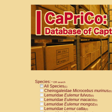
Species:
* OR search
All Species
(1)
Cheirogaleidae
Microcebus murinus
(0)
Lemuridae
Eulemur fulvus
(0)
Lemuridae
Eulemur macaco
(0)
Lemuridae
Eulemur mongoz
(0)
Lemuridae
Lemur catta
(0)