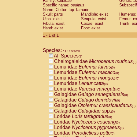
Family: Cebidae
Genus:
S
Cebidae
Saguinus midas
(0)
Specific name:
oedipus
Subspecif
Cebidae
Saguinus mystax
(0)
Name: Cotton-top Tamarin
Cebidae
Saguinus nigricollis
Skull: parts
Mandible: exist
(0)
Humerus: 
Cebidae
Saguinus oedipus
Ulna: exist
Scapula: exist
Femur: ex
(1)
Fibula: exist
Coxae: exist
Trunk: exi
Cebidae
Saguinus weddelli
(0)
Hand: exist
Foot: exist
Cebidae
Saguinus
spp.
(0)
Cebidae
Aotus trivirgatus
1 - 1 of 1
(0)
Cebidae
Cebus albifrons
(0)
Cebidae
Cebus apella
(0)
Species:
Cebidae
Cebus capucinus
* OR search
(0)
All Species
Cebidae
Cebus nigrivittatus
(1)
(0)
Cheirogaleidae
Microcebus murinus
Cebidae
Cebus
spp.
(0)
(0)
Lemuridae
Eulemur fulvus
Cebidae
Saimiri boliviensis
(0)
(0)
Lemuridae
Eulemur macaco
Cebidae
Saimiri sciureus
(0)
(0)
Lemuridae
Eulemur mongoz
Atelidae
Alouatta caraya
(0)
(0)
Lemuridae
Lemur catta
Atelidae
Alouatta fusca
(0)
(0)
Lemuridae
Varecia variegata
Atelidae
Alouatta seniculus
(0)
(0)
Galagidae
Galago senegalensis
Atelidae
Alouatta
spp.
(0)
(0)
Galagidae
Galago demidovii
Atelidae
Ateles belzebuth
(0)
(0)
Galagidae
Otolemur crassicaudatus
Atelidae
Ateles geoffroyi
(0)
(0)
Galagidae
Galagidae
spp.
Atelidae
Ateles paniscus
(0)
(0)
Loridae
Loris tardigradus
Atelidae
Ateles
spp.
(0)
(0)
Loridae
Nycticebus coucang
Atelidae
Lagothrix lagothricha
(0)
(0)
Loridae
Nycticebus pygmaeus
Atelidae
Lagothrix lagothricha cana
(0)
(0)
Loridae
Perodicticus potto
Pitheciidae
Cacajao calvus rubicundu
(0)