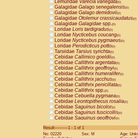
Lemuridae
Varecia variegata
(0)
Galagidae
Galago senegalensis
(0)
Galagidae
Galago demidovii
(0)
Galagidae
Otolemur crassicaudatus
(0)
Galagidae
Galagidae
spp.
(0)
Loridae
Loris tardigradus
(0)
Loridae
Nycticebus coucang
(0)
Loridae
Nycticebus pygmaeus
(0)
Loridae
Perodicticus potto
(0)
Tarsiidae
Tarsius syrichta
(0)
Cebidae
Callimico goeldii
(0)
Cebidae
Callithrix argentata
(0)
Cebidae
Callithrix geoffroyi
(0)
Cebidae
Callithrix humeralifer
(0)
Cebidae
Callithrix jacchus
(0)
Cebidae
Callithrix penicillata
(0)
Cebidae
Callithrix
spp.
(0)
Cebidae
Cebuella pygmaea
(0)
Cebidae
Leontopithecus rosalia
(0)
Cebidae
Saguinus bicolor
(0)
Cebidae
Saguinus fuscicollis
(0)
Cebidae
Saguinus geoffroyi
(0)
Cebidae
Saguinus imperator
(0)
Result-----------1 - 1 of 1
Cebidae
Saguinus labiatus
(0)
No: 02220
Sex: M
Age: Unk
Cebidae
Saguinus leucopus
(0)