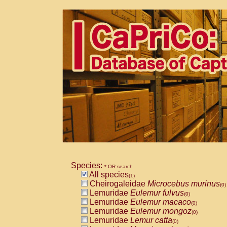
Species:
* OR search
All species
(1)
Cheirogaleidae
Microcebus murinus
(0)
Lemuridae
Eulemur fulvus
(0)
Lemuridae
Eulemur macaco
(0)
Lemuridae
Eulemur mongoz
(0)
Lemuridae
Lemur catta
(0)