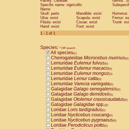
Family: Cebidae
Genus:
S
Cebidae
Saguinus midas
(0)
Specific name:
nigricollis
Subspecif
Cebidae
Saguinus mystax
(0)
Name:
Cebidae
Saguinus nigricollis
Skull: parts
Mandible: exist
(1)
Humerus: 
Cebidae
Saguinus oedipus
Ulna: exist
Scapula: exist
Femur: ex
(0)
Fibula: exist
Coxae: exist
Trunk: exi
Cebidae
Saguinus weddelli
(0)
Hand: exist
Foot: exist
Cebidae
Saguinus
spp.
(0)
Cebidae
Aotus trivirgatus
1 - 1 of 1
(0)
Cebidae
Cebus albifrons
(0)
Cebidae
Cebus apella
(0)
Species:
Cebidae
Cebus capucinus
* OR search
(0)
All species
Cebidae
Cebus nigrivittatus
(1)
(0)
Cheirogaleidae
Microcebus murinus
Cebidae
Cebus
spp.
(0)
(0)
Lemuridae
Eulemur fulvus
Cebidae
Saimiri boliviensis
(0)
(0)
Lemuridae
Eulemur macaco
Cebidae
Saimiri sciureus
(0)
(0)
Lemuridae
Eulemur mongoz
Atelidae
Alouatta caraya
(0)
(0)
Lemuridae
Lemur catta
Atelidae
Alouatta fusca
(0)
(0)
Lemuridae
Varecia variegata
Atelidae
Alouatta seniculus
(0)
(0)
Galagidae
Galago senegalensis
Atelidae
Alouatta
spp.
(0)
(0)
Galagidae
Galago demidovii
Atelidae
Ateles belzebuth
(0)
(0)
Galagidae
Otolemur crassicaudatus
Atelidae
Ateles geoffroyi
(0)
(0)
Galagidae
Galagidae
spp.
Atelidae
Ateles paniscus
(0)
(0)
Loridae
Loris tardigradus
Atelidae
Ateles
spp.
(0)
(0)
Loridae
Nycticebus coucang
Atelidae
Lagothrix lagothricha
(0)
(0)
Loridae
Nycticebus pygmaeus
Atelidae
Lagothrix lagothricha cana
(0)
(0)
Loridae
Perodicticus potto
Pitheciidae
Cacajao calvus rubicundu
(0)