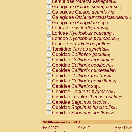
Lemuridae
Varecia variegata
(0)
Galagidae
Galago senegalensis
(0)
Galagidae
Galago demidovii
(0)
Galagidae
Otolemur crassicaudatus
(0)
Galagidae
Galagidae
spp.
(0)
Loridae
Loris tardigradus
(0)
Loridae
Nycticebus coucang
(0)
Loridae
Nycticebus pygmaeus
(0)
Loridae
Perodicticus potto
(0)
Tarsiidae
Tarsius syrichta
(0)
Cebidae
Callimico goeldii
(0)
Cebidae
Callithrix argentata
(0)
Cebidae
Callithrix geoffroyi
(0)
Cebidae
Callithrix humeralifer
(0)
Cebidae
Callithrix jacchus
(0)
Cebidae
Callithrix penicillata
(0)
Cebidae
Callithrix
spp.
(0)
Cebidae
Cebuella pygmaea
(0)
Cebidae
Leontopithecus rosalia
(0)
Cebidae
Saguinus bicolor
(0)
Cebidae
Saguinus fuscicollis
(0)
Cebidae
Saguinus geoffroyi
(0)
Cebidae
Saguinus imperator
(0)
Result-----------1 - 1 of 1
Cebidae
Saguinus labiatus
(0)
No: 02272
Sex: F
Age: Unk
Cebidae
Saguinus leucopus
(0)