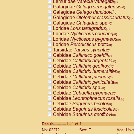
Lemuridae
Varecia variegata
(0)
Galagidae
Galago senegalensis
(0)
Galagidae
Galago demidovii
(0)
Galagidae
Otolemur crassicaudatus
(0)
Galagidae
Galagidae
spp.
(0)
Loridae
Loris tardigradus
(0)
Loridae
Nycticebus coucang
(0)
Loridae
Nycticebus pygmaeus
(0)
Loridae
Perodicticus potto
(0)
Tarsiidae
Tarsius syrichta
(0)
Cebidae
Callimico goeldii
(0)
Cebidae
Callithrix argentata
(0)
Cebidae
Callithrix geoffroyi
(0)
Cebidae
Callithrix humeralifer
(0)
Cebidae
Callithrix jacchus
(0)
Cebidae
Callithrix penicillata
(0)
Cebidae
Callithrix
spp.
(0)
Cebidae
Cebuella pygmaea
(0)
Cebidae
Leontopithecus rosalia
(0)
Cebidae
Saguinus bicolor
(0)
Cebidae
Saguinus fuscicollis
(0)
Cebidae
Saguinus geoffroyi
(0)
Cebidae
Saguinus imperator
(0)
Result-----------1 - 1 of 1
Cebidae
Saguinus labiatus
(0)
No: 02272
Sex: F
Age: Unk
Cebidae
Saguinus leucopus
(0)