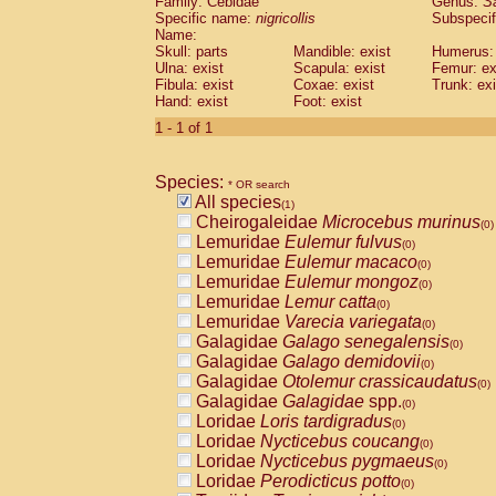
Family: Cebidae
Genus:
S
Cebidae
Saguinus midas
(0)
Specific name:
nigricollis
Subspecif
Cebidae
Saguinus mystax
(0)
Name:
Cebidae
Saguinus nigricollis
Skull: parts
Mandible: exist
(1)
Humerus: 
Cebidae
Saguinus oedipus
Ulna: exist
Scapula: exist
Femur: ex
(0)
Fibula: exist
Coxae: exist
Trunk: exi
Cebidae
Saguinus weddelli
(0)
Hand: exist
Foot: exist
Cebidae
Saguinus
spp.
(0)
Cebidae
Aotus trivirgatus
1 - 1 of 1
(0)
Cebidae
Cebus albifrons
(0)
Cebidae
Cebus apella
(0)
Species:
Cebidae
Cebus capucinus
* OR search
(0)
All species
Cebidae
Cebus nigrivittatus
(1)
(0)
Cheirogaleidae
Microcebus murinus
Cebidae
Cebus
spp.
(0)
(0)
Lemuridae
Eulemur fulvus
Cebidae
Saimiri boliviensis
(0)
(0)
Lemuridae
Eulemur macaco
Cebidae
Saimiri sciureus
(0)
(0)
Lemuridae
Eulemur mongoz
Atelidae
Alouatta caraya
(0)
(0)
Lemuridae
Lemur catta
Atelidae
Alouatta fusca
(0)
(0)
Lemuridae
Varecia variegata
Atelidae
Alouatta seniculus
(0)
(0)
Galagidae
Galago senegalensis
Atelidae
Alouatta
spp.
(0)
(0)
Galagidae
Galago demidovii
Atelidae
Ateles belzebuth
(0)
(0)
Galagidae
Otolemur crassicaudatus
Atelidae
Ateles geoffroyi
(0)
(0)
Galagidae
Galagidae
spp.
Atelidae
Ateles paniscus
(0)
(0)
Loridae
Loris tardigradus
Atelidae
Ateles
spp.
(0)
(0)
Loridae
Nycticebus coucang
Atelidae
Lagothrix lagothricha
(0)
(0)
Loridae
Nycticebus pygmaeus
Atelidae
Lagothrix lagothricha cana
(0)
(0)
Loridae
Perodicticus potto
Pitheciidae
Cacajao calvus rubicundu
(0)