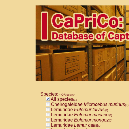
Species:
* OR search
All species
(1)
Cheirogaleidae
Microcebus murinus
(0)
Lemuridae
Eulemur fulvus
(0)
Lemuridae
Eulemur macaco
(0)
Lemuridae
Eulemur mongoz
(0)
Lemuridae
Lemur catta
(0)