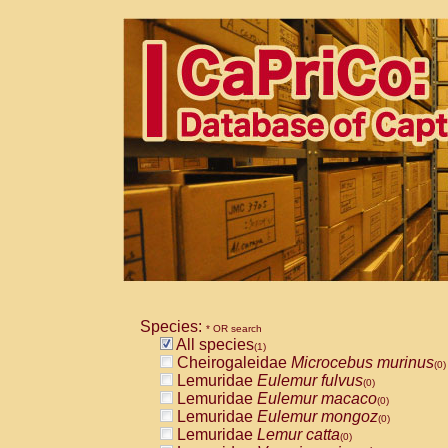
Species:
* OR search
All species
(1)
Cheirogaleidae
Microcebus murinus
(0)
Lemuridae
Eulemur fulvus
(0)
Lemuridae
Eulemur macaco
(0)
Lemuridae
Eulemur mongoz
(0)
Lemuridae
Lemur catta
(0)