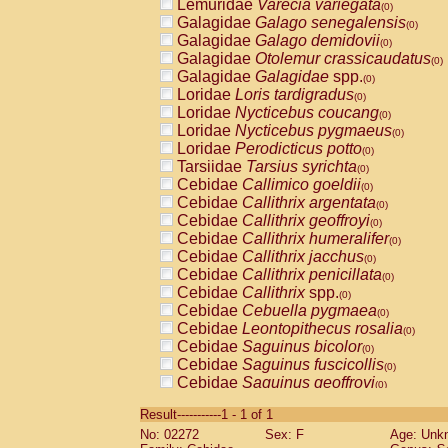
Lemuridae
Varecia variegata
(0)
Galagidae
Galago senegalensis
(0)
Galagidae
Galago demidovii
(0)
Galagidae
Otolemur crassicaudatus
(0)
Galagidae
Galagidae
spp.
(0)
Loridae
Loris tardigradus
(0)
Loridae
Nycticebus coucang
(0)
Loridae
Nycticebus pygmaeus
(0)
Loridae
Perodicticus potto
(0)
Tarsiidae
Tarsius syrichta
(0)
Cebidae
Callimico goeldii
(0)
Cebidae
Callithrix argentata
(0)
Cebidae
Callithrix geoffroyi
(0)
Cebidae
Callithrix humeralifer
(0)
Cebidae
Callithrix jacchus
(0)
Cebidae
Callithrix penicillata
(0)
Cebidae
Callithrix
spp.
(0)
Cebidae
Cebuella pygmaea
(0)
Cebidae
Leontopithecus rosalia
(0)
Cebidae
Saguinus bicolor
(0)
Cebidae
Saguinus fuscicollis
(0)
Cebidae
Saguinus geoffroyi
(0)
Cebidae
Saguinus imperator
(0)
Result-----------1 - 1 of 1
Cebidae
Saguinus labiatus
(0)
No: 02272
Sex: F
Age: Unk
Cebidae
Saguinus leucopus
(0)