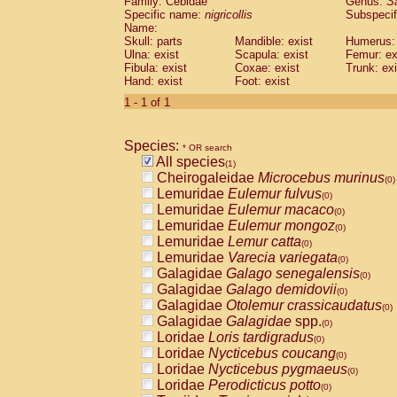
Family: Cebidae
Genus:
S
Cebidae
Saguinus midas
(0)
Specific name:
nigricollis
Subspecif
Cebidae
Saguinus mystax
(0)
Name:
Cebidae
Saguinus nigricollis
Skull: parts
Mandible: exist
(1)
Humerus: 
Cebidae
Saguinus oedipus
Ulna: exist
Scapula: exist
Femur: ex
(0)
Fibula: exist
Coxae: exist
Trunk: exi
Cebidae
Saguinus weddelli
(0)
Hand: exist
Foot: exist
Cebidae
Saguinus
spp.
(0)
Cebidae
Aotus trivirgatus
1 - 1 of 1
(0)
Cebidae
Cebus albifrons
(0)
Cebidae
Cebus apella
(0)
Species:
Cebidae
Cebus capucinus
* OR search
(0)
All species
Cebidae
Cebus nigrivittatus
(1)
(0)
Cheirogaleidae
Microcebus murinus
Cebidae
Cebus
spp.
(0)
(0)
Lemuridae
Eulemur fulvus
Cebidae
Saimiri boliviensis
(0)
(0)
Lemuridae
Eulemur macaco
Cebidae
Saimiri sciureus
(0)
(0)
Lemuridae
Eulemur mongoz
Atelidae
Alouatta caraya
(0)
(0)
Lemuridae
Lemur catta
Atelidae
Alouatta fusca
(0)
(0)
Lemuridae
Varecia variegata
Atelidae
Alouatta seniculus
(0)
(0)
Galagidae
Galago senegalensis
Atelidae
Alouatta
spp.
(0)
(0)
Galagidae
Galago demidovii
Atelidae
Ateles belzebuth
(0)
(0)
Galagidae
Otolemur crassicaudatus
Atelidae
Ateles geoffroyi
(0)
(0)
Galagidae
Galagidae
spp.
Atelidae
Ateles paniscus
(0)
(0)
Loridae
Loris tardigradus
Atelidae
Ateles
spp.
(0)
(0)
Loridae
Nycticebus coucang
Atelidae
Lagothrix lagothricha
(0)
(0)
Loridae
Nycticebus pygmaeus
Atelidae
Lagothrix lagothricha cana
(0)
(0)
Loridae
Perodicticus potto
Pitheciidae
Cacajao calvus rubicundu
(0)