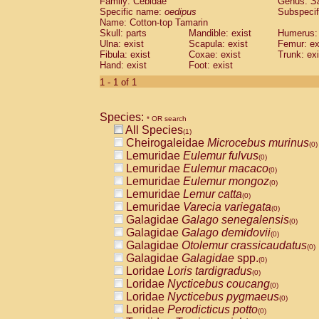
Family: Cebidae
Genus:
S
Cebidae
Saguinus midas
(0)
Specific name:
oedipus
Subspecif
Cebidae
Saguinus mystax
(0)
Name: Cotton-top Tamarin
Cebidae
Saguinus nigricollis
Skull: parts
Mandible: exist
(0)
Humerus: 
Cebidae
Saguinus oedipus
Ulna: exist
Scapula: exist
Femur: ex
(1)
Fibula: exist
Coxae: exist
Trunk: exi
Cebidae
Saguinus weddelli
(0)
Hand: exist
Foot: exist
Cebidae
Saguinus
spp.
(0)
Cebidae
Aotus trivirgatus
1 - 1 of 1
(0)
Cebidae
Cebus albifrons
(0)
Cebidae
Cebus apella
(0)
Species:
Cebidae
Cebus capucinus
* OR search
(0)
All Species
Cebidae
Cebus nigrivittatus
(1)
(0)
Cheirogaleidae
Microcebus murinus
Cebidae
Cebus
spp.
(0)
(0)
Lemuridae
Eulemur fulvus
Cebidae
Saimiri boliviensis
(0)
(0)
Lemuridae
Eulemur macaco
Cebidae
Saimiri sciureus
(0)
(0)
Lemuridae
Eulemur mongoz
Atelidae
Alouatta caraya
(0)
(0)
Lemuridae
Lemur catta
Atelidae
Alouatta fusca
(0)
(0)
Lemuridae
Varecia variegata
Atelidae
Alouatta seniculus
(0)
(0)
Galagidae
Galago senegalensis
Atelidae
Alouatta
spp.
(0)
(0)
Galagidae
Galago demidovii
Atelidae
Ateles belzebuth
(0)
(0)
Galagidae
Otolemur crassicaudatus
Atelidae
Ateles geoffroyi
(0)
(0)
Galagidae
Galagidae
spp.
Atelidae
Ateles paniscus
(0)
(0)
Loridae
Loris tardigradus
Atelidae
Ateles
spp.
(0)
(0)
Loridae
Nycticebus coucang
Atelidae
Lagothrix lagothricha
(0)
(0)
Loridae
Nycticebus pygmaeus
Atelidae
Lagothrix lagothricha cana
(0)
(0)
Loridae
Perodicticus potto
Pitheciidae
Cacajao calvus rubicundu
(0)