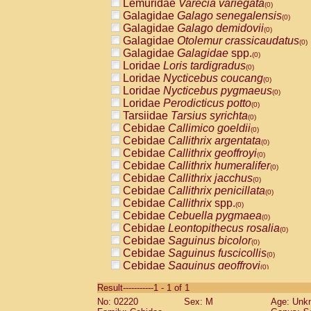
Lemuridae
Varecia variegata
(0)
Galagidae
Galago senegalensis
(0)
Galagidae
Galago demidovii
(0)
Galagidae
Otolemur crassicaudatus
(0)
Galagidae
Galagidae
spp.
(0)
Loridae
Loris tardigradus
(0)
Loridae
Nycticebus coucang
(0)
Loridae
Nycticebus pygmaeus
(0)
Loridae
Perodicticus potto
(0)
Tarsiidae
Tarsius syrichta
(0)
Cebidae
Callimico goeldii
(0)
Cebidae
Callithrix argentata
(0)
Cebidae
Callithrix geoffroyi
(0)
Cebidae
Callithrix humeralifer
(0)
Cebidae
Callithrix jacchus
(0)
Cebidae
Callithrix penicillata
(0)
Cebidae
Callithrix
spp.
(0)
Cebidae
Cebuella pygmaea
(0)
Cebidae
Leontopithecus rosalia
(0)
Cebidae
Saguinus bicolor
(0)
Cebidae
Saguinus fuscicollis
(0)
Cebidae
Saguinus geoffroyi
(0)
Cebidae
Saguinus imperator
(0)
Result-----------1 - 1 of 1
Cebidae
Saguinus labiatus
(0)
No: 02220
Sex: M
Age: Unk
Cebidae
Saguinus leucopus
(0)