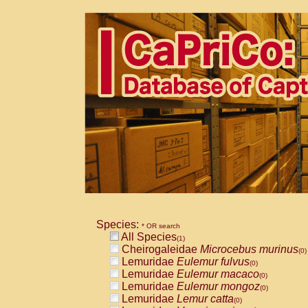
Species:
* OR search
All Species
(1)
Cheirogaleidae
Microcebus murinus
(0)
Lemuridae
Eulemur fulvus
(0)
Lemuridae
Eulemur macaco
(0)
Lemuridae
Eulemur mongoz
(0)
Lemuridae
Lemur catta
(0)