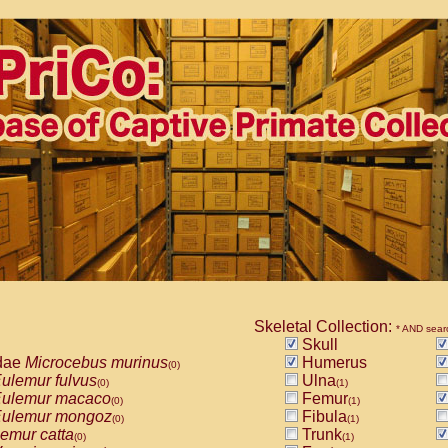
Skeletal Collection:
* AND sear
Skull
dae
Microcebus murinus
Humerus
(0)
ulemur fulvus
Ulna
(0)
(1)
ulemur macaco
Femur
(0)
(1)
ulemur mongoz
Fibula
(0)
(1)
emur catta
Trunk
(0)
(1)