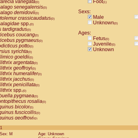
arecia variegata
Foot
(0)
(1)
alago senegalensis
(0)
Sexs:
alago demidovii
(0)
Male
tolemur crassicaudatus
(0)
Unknown
alagidae
spp.
(0)
(0)
s tardigradus
(0)
Ages:
ticebus coucang
(0)
Fetus
(0)
ticebus pygmaeus
(0)
Juvenile
(0)
dicticus potto
(0)
Unknown
rsius syrichta
(0)
limico goeldii
(0)
lithrix argentata
(0)
lithrix geoffroyi
(0)
lithrix humeralifer
(0)
lithrix jacchus
(0)
lithrix penicillata
(0)
lithrix
spp.
(0)
buella pygmaea
(0)
ntopithecus rosalia
(0)
uinus bicolor
(0)
uinus fuscicollis
(0)
uinus geoffroyi
(0)
uinus imperator
(0)
 1
uinus labiatus
(0)
Sex: M
Age: Unknown
guinus leucopus
(0)