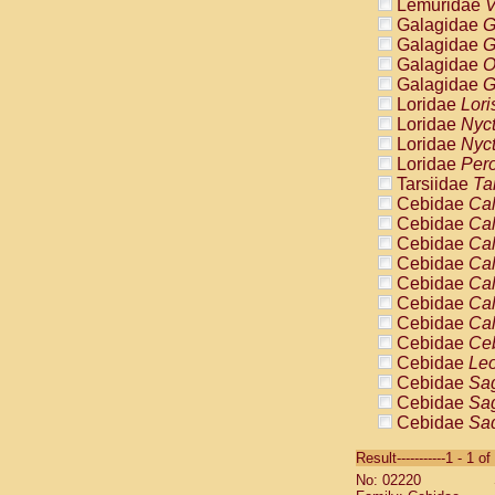
Lemuridae
V
Galagidae
G
Galagidae
G
Galagidae
O
Galagidae
G
Loridae
Lori
Loridae
Nyc
Loridae
Nyc
Loridae
Pero
Tarsiidae
Ta
Cebidae
Cal
Cebidae
Cal
Cebidae
Cal
Cebidae
Cal
Cebidae
Cal
Cebidae
Cal
Cebidae
Cal
Cebidae
Ce
Cebidae
Leo
Cebidae
Sag
Cebidae
Sag
Cebidae
Sag
Cebidae
Sag
Result-----------1 - 1 of
Cebidae
Sag
No: 02220
Cebidae
Sa