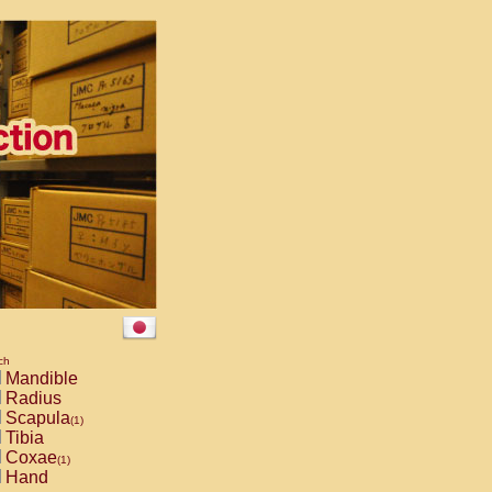
ch
Mandible
Radius
Scapula
(1)
Tibia
Coxae
(1)
Hand