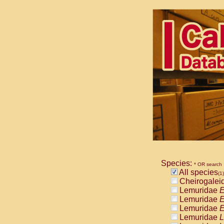
Species:
* OR search
All species
(1)
Cheirogalei
Lemuridae
E
Lemuridae
E
Lemuridae
E
Lemuridae
L