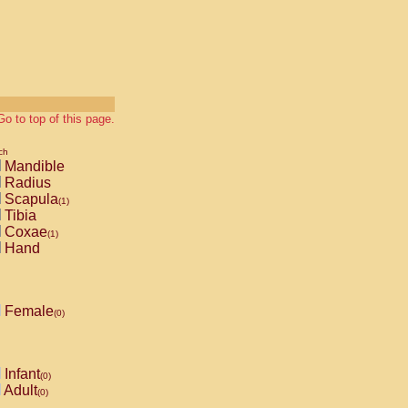
Go to top of this page.
ch
Mandible
Radius
Scapula
(1)
Tibia
Coxae
(1)
Hand
Female
(0)
Infant
(0)
Adult
(0)