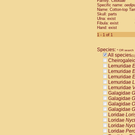
Family: Cebidae
Cebidae
Sa
Specific name:
oedip
Cebidae
Sa
Name: Cotton-top Ta
Cebidae
Sag
Skull: parts
Cebidae
Sa
Ulna: exist
Fibula: exist
Cebidae
Sag
Hand: exist
Cebidae
Sa
Cebidae
Aot
1 - 1 of 1
Cebidae
Ceb
Cebidae
Ceb
Species:
Cebidae
Ce
* OR search
All species
Cebidae
Ceb
(1)
Cheirogalei
Cebidae
Ce
Lemuridae
E
Cebidae
Sai
Lemuridae
E
Cebidae
Sai
Lemuridae
E
Atelidae
Alo
Lemuridae
L
Atelidae
Alo
Lemuridae
V
Atelidae
Alo
Galagidae
G
Atelidae
Alo
Galagidae
G
Atelidae
Ate
Galagidae
O
Atelidae
Ate
Galagidae
G
Atelidae
Ate
Loridae
Lori
Atelidae
Ate
Loridae
Nyc
Atelidae
Lag
Loridae
Nyc
Atelidae
Lag
Loridae
Pero
Pitheciidae