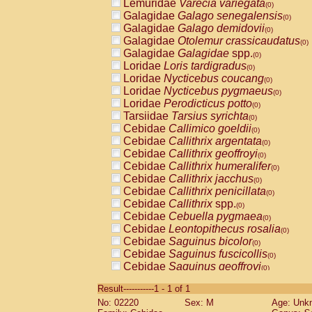
Lemuridae
Varecia variegata
(0)
Galagidae
Galago senegalensis
(0)
Galagidae
Galago demidovii
(0)
Galagidae
Otolemur crassicaudatus
(0)
Galagidae
Galagidae
spp.
(0)
Loridae
Loris tardigradus
(0)
Loridae
Nycticebus coucang
(0)
Loridae
Nycticebus pygmaeus
(0)
Loridae
Perodicticus potto
(0)
Tarsiidae
Tarsius syrichta
(0)
Cebidae
Callimico goeldii
(0)
Cebidae
Callithrix argentata
(0)
Cebidae
Callithrix geoffroyi
(0)
Cebidae
Callithrix humeralifer
(0)
Cebidae
Callithrix jacchus
(0)
Cebidae
Callithrix penicillata
(0)
Cebidae
Callithrix
spp.
(0)
Cebidae
Cebuella pygmaea
(0)
Cebidae
Leontopithecus rosalia
(0)
Cebidae
Saguinus bicolor
(0)
Cebidae
Saguinus fuscicollis
(0)
Cebidae
Saguinus geoffroyi
(0)
Cebidae
Saguinus imperator
(0)
Result-----------1 - 1 of 1
Cebidae
Saguinus labiatus
(0)
No: 02220
Sex: M
Age: Unk
Cebidae
Saguinus leucopus
(0)