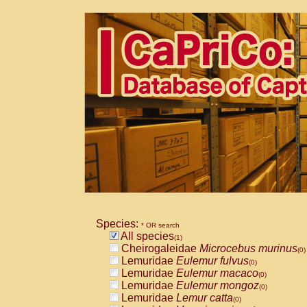
Species:
* OR search
All species
(1)
Cheirogaleidae
Microcebus murinus
(0)
Lemuridae
Eulemur fulvus
(0)
Lemuridae
Eulemur macaco
(0)
Lemuridae
Eulemur mongoz
(0)
Lemuridae
Lemur catta
(0)