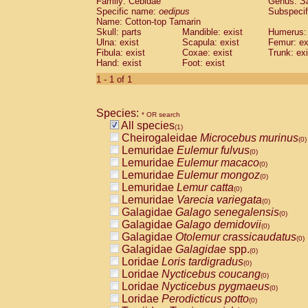
Family: Cebidae
Genus:
S
Cebidae
Saguinus midas
(0)
Specific name:
oedipus
Subspecif
Cebidae
Saguinus mystax
(0)
Name: Cotton-top Tamarin
Cebidae
Saguinus nigricollis
Skull: parts
Mandible: exist
(0)
Humerus: 
Cebidae
Saguinus oedipus
Ulna: exist
Scapula: exist
Femur: ex
(1)
Fibula: exist
Coxae: exist
Trunk: exi
Cebidae
Saguinus weddelli
(0)
Hand: exist
Foot: exist
Cebidae
Saguinus
spp.
(0)
Cebidae
Aotus trivirgatus
1 - 1 of 1
(0)
Cebidae
Cebus albifrons
(0)
Cebidae
Cebus apella
(0)
Species:
Cebidae
Cebus capucinus
* OR search
(0)
All species
Cebidae
Cebus nigrivittatus
(1)
(0)
Cheirogaleidae
Microcebus murinus
Cebidae
Cebus
spp.
(0)
(0)
Lemuridae
Eulemur fulvus
Cebidae
Saimiri boliviensis
(0)
(0)
Lemuridae
Eulemur macaco
Cebidae
Saimiri sciureus
(0)
(0)
Lemuridae
Eulemur mongoz
Atelidae
Alouatta caraya
(0)
(0)
Lemuridae
Lemur catta
Atelidae
Alouatta fusca
(0)
(0)
Lemuridae
Varecia variegata
Atelidae
Alouatta seniculus
(0)
(0)
Galagidae
Galago senegalensis
Atelidae
Alouatta
spp.
(0)
(0)
Galagidae
Galago demidovii
Atelidae
Ateles belzebuth
(0)
(0)
Galagidae
Otolemur crassicaudatus
Atelidae
Ateles geoffroyi
(0)
(0)
Galagidae
Galagidae
spp.
Atelidae
Ateles paniscus
(0)
(0)
Loridae
Loris tardigradus
Atelidae
Ateles
spp.
(0)
(0)
Loridae
Nycticebus coucang
Atelidae
Lagothrix lagothricha
(0)
(0)
Loridae
Nycticebus pygmaeus
Atelidae
Lagothrix lagothricha cana
(0)
(0)
Loridae
Perodicticus potto
Pitheciidae
Cacajao calvus rubicundu
(0)