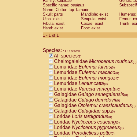
Family: Cebidae
Genus:
S
Cebidae
Saguinus midas
(0)
Specific name:
oedipus
Subspecif
Cebidae
Saguinus mystax
(0)
Name: Cotton-top Tamarin
Cebidae
Saguinus nigricollis
Skull: parts
Mandible: exist
(0)
Humerus: 
Cebidae
Saguinus oedipus
Ulna: exist
Scapula: exist
Femur: ex
(1)
Fibula: exist
Coxae: exist
Trunk: exi
Cebidae
Saguinus weddelli
(0)
Hand: exist
Foot: exist
Cebidae
Saguinus
spp.
(0)
Cebidae
Aotus trivirgatus
1 - 1 of 1
(0)
Cebidae
Cebus albifrons
(0)
Cebidae
Cebus apella
(0)
Species:
Cebidae
Cebus capucinus
* OR search
(0)
All species
Cebidae
Cebus nigrivittatus
(1)
(0)
Cheirogaleidae
Microcebus murinus
Cebidae
Cebus
spp.
(0)
(0)
Lemuridae
Eulemur fulvus
Cebidae
Saimiri boliviensis
(0)
(0)
Lemuridae
Eulemur macaco
Cebidae
Saimiri sciureus
(0)
(0)
Lemuridae
Eulemur mongoz
Atelidae
Alouatta caraya
(0)
(0)
Lemuridae
Lemur catta
Atelidae
Alouatta fusca
(0)
(0)
Lemuridae
Varecia variegata
Atelidae
Alouatta seniculus
(0)
(0)
Galagidae
Galago senegalensis
Atelidae
Alouatta
spp.
(0)
(0)
Galagidae
Galago demidovii
Atelidae
Ateles belzebuth
(0)
(0)
Galagidae
Otolemur crassicaudatus
Atelidae
Ateles geoffroyi
(0)
(0)
Galagidae
Galagidae
spp.
Atelidae
Ateles paniscus
(0)
(0)
Loridae
Loris tardigradus
Atelidae
Ateles
spp.
(0)
(0)
Loridae
Nycticebus coucang
Atelidae
Lagothrix lagothricha
(0)
(0)
Loridae
Nycticebus pygmaeus
Atelidae
Lagothrix lagothricha cana
(0)
(0)
Loridae
Perodicticus potto
Pitheciidae
Cacajao calvus rubicundu
(0)