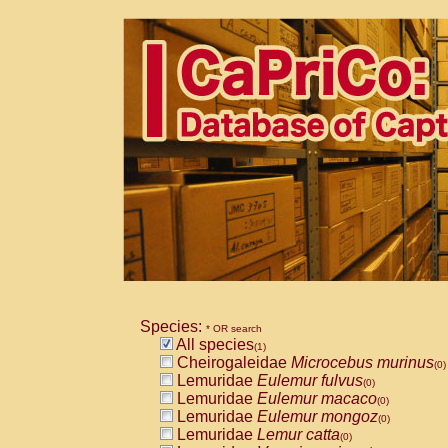
Species:
* OR search
All species
(1)
Cheirogaleidae
Microcebus murinus
(0)
Lemuridae
Eulemur fulvus
(0)
Lemuridae
Eulemur macaco
(0)
Lemuridae
Eulemur mongoz
(0)
Lemuridae
Lemur catta
(0)