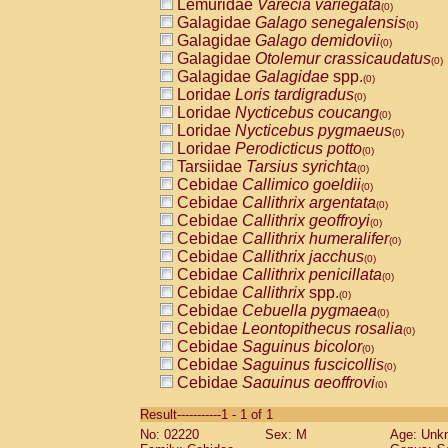
Lemuridae
Varecia variegata
(0)
Galagidae
Galago senegalensis
(0)
Galagidae
Galago demidovii
(0)
Galagidae
Otolemur crassicaudatus
(0)
Galagidae
Galagidae
spp.
(0)
Loridae
Loris tardigradus
(0)
Loridae
Nycticebus coucang
(0)
Loridae
Nycticebus pygmaeus
(0)
Loridae
Perodicticus potto
(0)
Tarsiidae
Tarsius syrichta
(0)
Cebidae
Callimico goeldii
(0)
Cebidae
Callithrix argentata
(0)
Cebidae
Callithrix geoffroyi
(0)
Cebidae
Callithrix humeralifer
(0)
Cebidae
Callithrix jacchus
(0)
Cebidae
Callithrix penicillata
(0)
Cebidae
Callithrix
spp.
(0)
Cebidae
Cebuella pygmaea
(0)
Cebidae
Leontopithecus rosalia
(0)
Cebidae
Saguinus bicolor
(0)
Cebidae
Saguinus fuscicollis
(0)
Cebidae
Saguinus geoffroyi
(0)
Cebidae
Saguinus imperator
(0)
Result-----------1 - 1 of 1
Cebidae
Saguinus labiatus
(0)
No: 02220
Sex: M
Age: Unk
Cebidae
Saguinus leucopus
(0)