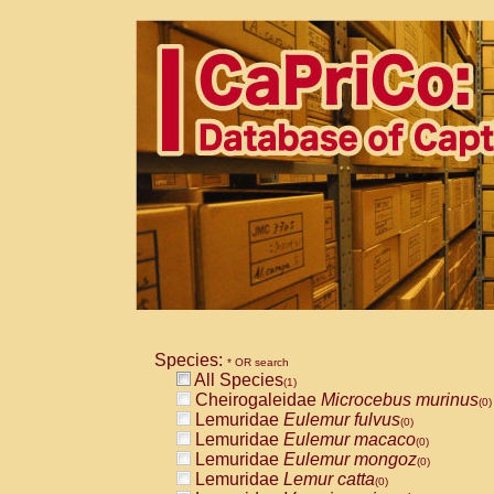
Species:
* OR search
All Species
(1)
Cheirogaleidae
Microcebus murinus
(0)
Lemuridae
Eulemur fulvus
(0)
Lemuridae
Eulemur macaco
(0)
Lemuridae
Eulemur mongoz
(0)
Lemuridae
Lemur catta
(0)