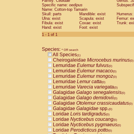
Family: Cebidae
Genus:
S
Cebidae
Saguinus midas
(0)
Specific name:
oedipus
Subspecif
Cebidae
Saguinus mystax
(0)
Name: Cotton-top Tamarin
Cebidae
Saguinus nigricollis
Skull: parts
Mandible: exist
(0)
Humerus: 
Cebidae
Saguinus oedipus
Ulna: exist
Scapula: exist
Femur: ex
(1)
Fibula: exist
Coxae: exist
Trunk: exi
Cebidae
Saguinus weddelli
(0)
Hand: exist
Foot: exist
Cebidae
Saguinus
spp.
(0)
Cebidae
Aotus trivirgatus
1 - 1 of 1
(0)
Cebidae
Cebus albifrons
(0)
Cebidae
Cebus apella
(0)
Species:
Cebidae
Cebus capucinus
* OR search
(0)
All Species
Cebidae
Cebus nigrivittatus
(1)
(0)
Cheirogaleidae
Microcebus murinus
Cebidae
Cebus
spp.
(0)
(0)
Lemuridae
Eulemur fulvus
Cebidae
Saimiri boliviensis
(0)
(0)
Lemuridae
Eulemur macaco
Cebidae
Saimiri sciureus
(0)
(0)
Lemuridae
Eulemur mongoz
Atelidae
Alouatta caraya
(0)
(0)
Lemuridae
Lemur catta
Atelidae
Alouatta fusca
(0)
(0)
Lemuridae
Varecia variegata
Atelidae
Alouatta seniculus
(0)
(0)
Galagidae
Galago senegalensis
Atelidae
Alouatta
spp.
(0)
(0)
Galagidae
Galago demidovii
Atelidae
Ateles belzebuth
(0)
(0)
Galagidae
Otolemur crassicaudatus
Atelidae
Ateles geoffroyi
(0)
(0)
Galagidae
Galagidae
spp.
Atelidae
Ateles paniscus
(0)
(0)
Loridae
Loris tardigradus
Atelidae
Ateles
spp.
(0)
(0)
Loridae
Nycticebus coucang
Atelidae
Lagothrix lagothricha
(0)
(0)
Loridae
Nycticebus pygmaeus
Atelidae
Lagothrix lagothricha cana
(0)
(0)
Loridae
Perodicticus potto
Pitheciidae
Cacajao calvus rubicundu
(0)