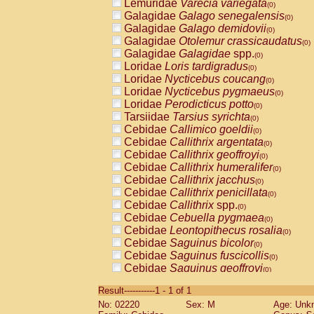
Lemuridae
Varecia variegata
(0)
Galagidae
Galago senegalensis
(0)
Galagidae
Galago demidovii
(0)
Galagidae
Otolemur crassicaudatus
(0)
Galagidae
Galagidae
spp.
(0)
Loridae
Loris tardigradus
(0)
Loridae
Nycticebus coucang
(0)
Loridae
Nycticebus pygmaeus
(0)
Loridae
Perodicticus potto
(0)
Tarsiidae
Tarsius syrichta
(0)
Cebidae
Callimico goeldii
(0)
Cebidae
Callithrix argentata
(0)
Cebidae
Callithrix geoffroyi
(0)
Cebidae
Callithrix humeralifer
(0)
Cebidae
Callithrix jacchus
(0)
Cebidae
Callithrix penicillata
(0)
Cebidae
Callithrix
spp.
(0)
Cebidae
Cebuella pygmaea
(0)
Cebidae
Leontopithecus rosalia
(0)
Cebidae
Saguinus bicolor
(0)
Cebidae
Saguinus fuscicollis
(0)
Cebidae
Saguinus geoffroyi
(0)
Cebidae
Saguinus imperator
(0)
Result-----------1 - 1 of 1
Cebidae
Saguinus labiatus
(0)
No: 02220
Sex: M
Age: Unk
Cebidae
Saguinus leucopus
(0)