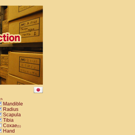
ch
Mandible
Radius
Scapula
Tibia
Coxae
(1)
Hand