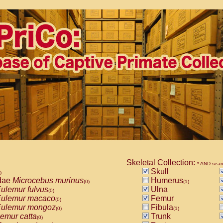
Skeletal Collection:
* AND sear
Skull
)
dae
Microcebus murinus
Humerus
(0)
(1)
ulemur fulvus
Ulna
(0)
ulemur macaco
Femur
(0)
ulemur mongoz
Fibula
(0)
(1)
emur catta
Trunk
(0)