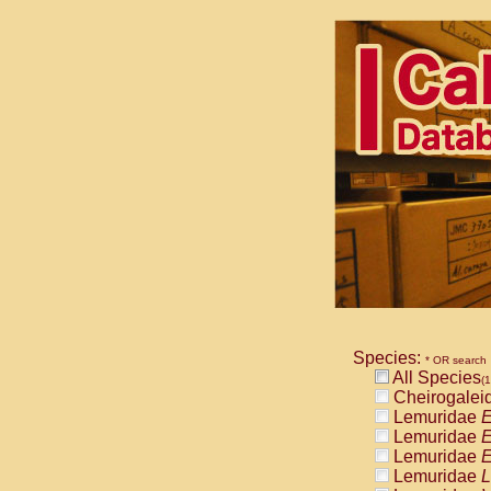
Species:
* OR search
All Species
(1
Cheirogalei
Lemuridae
E
Lemuridae
E
Lemuridae
E
Lemuridae
L