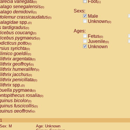
arecia variegata
Foot
(0)
(1)
alago senegalensis
(0)
Sexs:
alago demidovii
(0)
Male
tolemur crassicaudatus
(0)
Unknown
alagidae
spp.
(0)
(0)
s tardigradus
(0)
Ages:
ticebus coucang
(0)
Fetus
(0)
ticebus pygmaeus
(0)
Juvenile
(0)
dicticus potto
(0)
Unknown
rsius syrichta
(0)
limico goeldii
(0)
lithrix argentata
(0)
lithrix geoffroyi
(0)
lithrix humeralifer
(0)
lithrix jacchus
(0)
lithrix penicillata
(0)
lithrix
spp.
(0)
buella pygmaea
(0)
ntopithecus rosalia
(0)
uinus bicolor
(0)
uinus fuscicollis
(0)
uinus geoffroyi
(0)
uinus imperator
(0)
 1
uinus labiatus
(0)
Sex: M
Age: Unknown
guinus leucopus
(0)