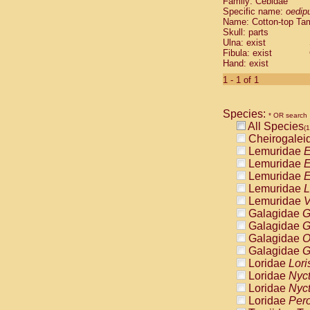
Family: Cebidae
Cebidae
Sa
Specific name:
oedip
Cebidae
Sa
Name: Cotton-top Ta
Cebidae
Sag
Skull: parts
Cebidae
Sa
Ulna: exist
Fibula: exist
Cebidae
Sag
Hand: exist
Cebidae
Sa
Cebidae
Aot
1 - 1 of 1
Cebidae
Ceb
Cebidae
Ceb
Species:
Cebidae
Ce
* OR search
All Species
Cebidae
Ceb
(1
Cheirogalei
Cebidae
Ce
Lemuridae
E
Cebidae
Sai
Lemuridae
E
Cebidae
Sai
Lemuridae
E
Atelidae
Alo
Lemuridae
L
Atelidae
Alo
Lemuridae
V
Atelidae
Alo
Galagidae
G
Atelidae
Alo
Galagidae
G
Atelidae
Ate
Galagidae
O
Atelidae
Ate
Galagidae
G
Atelidae
Ate
Loridae
Lori
Atelidae
Ate
Loridae
Nyc
Atelidae
Lag
Loridae
Nyc
Atelidae
Lag
Loridae
Pero
Pitheciidae