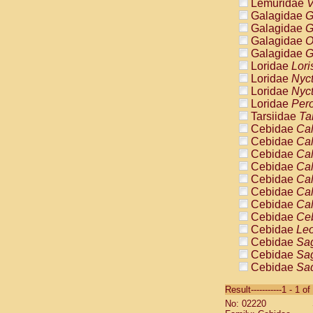
Lemuridae
V
Galagidae
G
Galagidae
G
Galagidae
O
Galagidae
G
Loridae
Lori
Loridae
Nyc
Loridae
Nyc
Loridae
Pero
Tarsiidae
Ta
Cebidae
Cal
Cebidae
Cal
Cebidae
Cal
Cebidae
Cal
Cebidae
Cal
Cebidae
Cal
Cebidae
Cal
Cebidae
Ce
Cebidae
Leo
Cebidae
Sag
Cebidae
Sag
Cebidae
Sag
Cebidae
Sag
Result-----------1 - 1 of
Cebidae
Sag
No: 02220
Cebidae
Sa