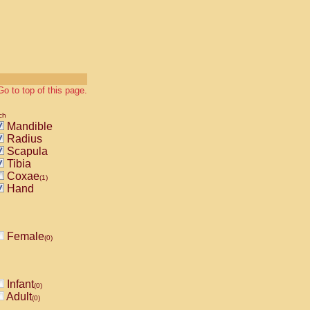
Go to top of this page.
ch
Mandible
Radius
Scapula
Tibia
Coxae
(1)
Hand
Female
(0)
Infant
(0)
Adult
(0)