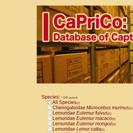
Species:
* OR search
All Species
(1)
Cheirogaleidae
Microcebus murinus
(0)
Lemuridae
Eulemur fulvus
(0)
Lemuridae
Eulemur macaco
(0)
Lemuridae
Eulemur mongoz
(0)
Lemuridae
Lemur catta
(0)