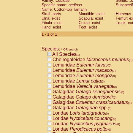
Family: Cebidae
Genus:
S
Cebidae
Saguinus midas
(0)
Specific name:
oedipus
Subspecif
Cebidae
Saguinus mystax
(0)
Name: Cotton-top Tamarin
Cebidae
Saguinus nigricollis
Skull: parts
Mandible: exist
(0)
Humerus: 
Cebidae
Saguinus oedipus
Ulna: exist
Scapula: exist
Femur: ex
(1)
Fibula: exist
Coxae: exist
Trunk: exi
Cebidae
Saguinus weddelli
(0)
Hand: exist
Foot: exist
Cebidae
Saguinus
spp.
(0)
Cebidae
Aotus trivirgatus
1 - 1 of 1
(0)
Cebidae
Cebus albifrons
(0)
Cebidae
Cebus apella
(0)
Species:
Cebidae
Cebus capucinus
* OR search
(0)
All Species
Cebidae
Cebus nigrivittatus
(1)
(0)
Cheirogaleidae
Microcebus murinus
Cebidae
Cebus
spp.
(0)
(0)
Lemuridae
Eulemur fulvus
Cebidae
Saimiri boliviensis
(0)
(0)
Lemuridae
Eulemur macaco
Cebidae
Saimiri sciureus
(0)
(0)
Lemuridae
Eulemur mongoz
Atelidae
Alouatta caraya
(0)
(0)
Lemuridae
Lemur catta
Atelidae
Alouatta fusca
(0)
(0)
Lemuridae
Varecia variegata
Atelidae
Alouatta seniculus
(0)
(0)
Galagidae
Galago senegalensis
Atelidae
Alouatta
spp.
(0)
(0)
Galagidae
Galago demidovii
Atelidae
Ateles belzebuth
(0)
(0)
Galagidae
Otolemur crassicaudatus
Atelidae
Ateles geoffroyi
(0)
(0)
Galagidae
Galagidae
spp.
Atelidae
Ateles paniscus
(0)
(0)
Loridae
Loris tardigradus
Atelidae
Ateles
spp.
(0)
(0)
Loridae
Nycticebus coucang
Atelidae
Lagothrix lagothricha
(0)
(0)
Loridae
Nycticebus pygmaeus
Atelidae
Lagothrix lagothricha cana
(0)
(0)
Loridae
Perodicticus potto
Pitheciidae
Cacajao calvus rubicundu
(0)