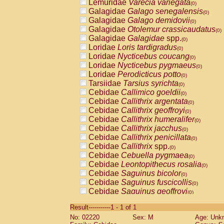
Lemuridae
Varecia variegata
(0)
Galagidae
Galago senegalensis
(0)
Galagidae
Galago demidovii
(0)
Galagidae
Otolemur crassicaudatus
(0)
Galagidae
Galagidae
spp.
(0)
Loridae
Loris tardigradus
(0)
Loridae
Nycticebus coucang
(0)
Loridae
Nycticebus pygmaeus
(0)
Loridae
Perodicticus potto
(0)
Tarsiidae
Tarsius syrichta
(0)
Cebidae
Callimico goeldii
(0)
Cebidae
Callithrix argentata
(0)
Cebidae
Callithrix geoffroyi
(0)
Cebidae
Callithrix humeralifer
(0)
Cebidae
Callithrix jacchus
(0)
Cebidae
Callithrix penicillata
(0)
Cebidae
Callithrix
spp.
(0)
Cebidae
Cebuella pygmaea
(0)
Cebidae
Leontopithecus rosalia
(0)
Cebidae
Saguinus bicolor
(0)
Cebidae
Saguinus fuscicollis
(0)
Cebidae
Saguinus geoffroyi
(0)
Cebidae
Saguinus imperator
(0)
Result-----------1 - 1 of 1
Cebidae
Saguinus labiatus
(0)
No: 02220
Sex: M
Age: Unk
Cebidae
Saguinus leucopus
(0)