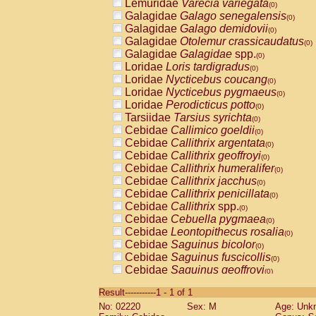
Lemuridae
Varecia variegata
(0)
Galagidae
Galago senegalensis
(0)
Galagidae
Galago demidovii
(0)
Galagidae
Otolemur crassicaudatus
(0)
Galagidae
Galagidae
spp.
(0)
Loridae
Loris tardigradus
(0)
Loridae
Nycticebus coucang
(0)
Loridae
Nycticebus pygmaeus
(0)
Loridae
Perodicticus potto
(0)
Tarsiidae
Tarsius syrichta
(0)
Cebidae
Callimico goeldii
(0)
Cebidae
Callithrix argentata
(0)
Cebidae
Callithrix geoffroyi
(0)
Cebidae
Callithrix humeralifer
(0)
Cebidae
Callithrix jacchus
(0)
Cebidae
Callithrix penicillata
(0)
Cebidae
Callithrix
spp.
(0)
Cebidae
Cebuella pygmaea
(0)
Cebidae
Leontopithecus rosalia
(0)
Cebidae
Saguinus bicolor
(0)
Cebidae
Saguinus fuscicollis
(0)
Cebidae
Saguinus geoffroyi
(0)
Cebidae
Saguinus imperator
(0)
Result-----------1 - 1 of 1
Cebidae
Saguinus labiatus
(0)
No: 02220
Sex: M
Age: Unk
Cebidae
Saguinus leucopus
(0)