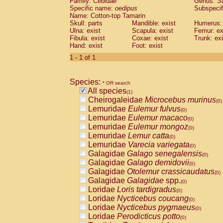
Family: Cebidae
Genus:
S
Cebidae
Saguinus midas
(0)
Specific name:
oedipus
Subspecif
Cebidae
Saguinus mystax
(0)
Name: Cotton-top Tamarin
Cebidae
Saguinus nigricollis
Skull: parts
Mandible: exist
(0)
Humerus: 
Cebidae
Saguinus oedipus
Ulna: exist
Scapula: exist
Femur: ex
(1)
Fibula: exist
Coxae: exist
Trunk: exi
Cebidae
Saguinus weddelli
(0)
Hand: exist
Foot: exist
Cebidae
Saguinus
spp.
(0)
Cebidae
Aotus trivirgatus
1 - 1 of 1
(0)
Cebidae
Cebus albifrons
(0)
Cebidae
Cebus apella
(0)
Species:
Cebidae
Cebus capucinus
* OR search
(0)
All species
Cebidae
Cebus nigrivittatus
(1)
(0)
Cheirogaleidae
Microcebus murinus
Cebidae
Cebus
spp.
(0)
(0)
Lemuridae
Eulemur fulvus
Cebidae
Saimiri boliviensis
(0)
(0)
Lemuridae
Eulemur macaco
Cebidae
Saimiri sciureus
(0)
(0)
Lemuridae
Eulemur mongoz
Atelidae
Alouatta caraya
(0)
(0)
Lemuridae
Lemur catta
Atelidae
Alouatta fusca
(0)
(0)
Lemuridae
Varecia variegata
Atelidae
Alouatta seniculus
(0)
(0)
Galagidae
Galago senegalensis
Atelidae
Alouatta
spp.
(0)
(0)
Galagidae
Galago demidovii
Atelidae
Ateles belzebuth
(0)
(0)
Galagidae
Otolemur crassicaudatus
Atelidae
Ateles geoffroyi
(0)
(0)
Galagidae
Galagidae
spp.
Atelidae
Ateles paniscus
(0)
(0)
Loridae
Loris tardigradus
Atelidae
Ateles
spp.
(0)
(0)
Loridae
Nycticebus coucang
Atelidae
Lagothrix lagothricha
(0)
(0)
Loridae
Nycticebus pygmaeus
Atelidae
Lagothrix lagothricha cana
(0)
(0)
Loridae
Perodicticus potto
Pitheciidae
Cacajao calvus rubicundu
(0)