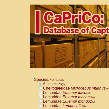
Species:
* OR search
All species
(1)
Cheirogaleidae
Microcebus murinus
(0)
Lemuridae
Eulemur fulvus
(0)
Lemuridae
Eulemur macaco
(0)
Lemuridae
Eulemur mongoz
(0)
Lemuridae
Lemur catta
(0)