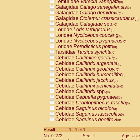
Lemuridae
Varecia variegata
(0)
Galagidae
Galago senegalensis
(0)
Galagidae
Galago demidovii
(0)
Galagidae
Otolemur crassicaudatus
(0)
Galagidae
Galagidae
spp.
(0)
Loridae
Loris tardigradus
(0)
Loridae
Nycticebus coucang
(0)
Loridae
Nycticebus pygmaeus
(0)
Loridae
Perodicticus potto
(0)
Tarsiidae
Tarsius syrichta
(0)
Cebidae
Callimico goeldii
(0)
Cebidae
Callithrix argentata
(0)
Cebidae
Callithrix geoffroyi
(0)
Cebidae
Callithrix humeralifer
(0)
Cebidae
Callithrix jacchus
(0)
Cebidae
Callithrix penicillata
(0)
Cebidae
Callithrix
spp.
(0)
Cebidae
Cebuella pygmaea
(0)
Cebidae
Leontopithecus rosalia
(0)
Cebidae
Saguinus bicolor
(0)
Cebidae
Saguinus fuscicollis
(0)
Cebidae
Saguinus geoffroyi
(0)
Cebidae
Saguinus imperator
(0)
Result-----------1 - 1 of 1
Cebidae
Saguinus labiatus
(0)
No: 02272
Sex: F
Age: Unk
Cebidae
Saguinus leucopus
(0)