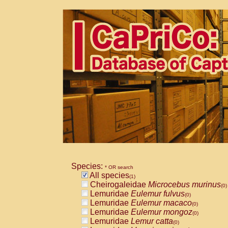
Species:
* OR search
All species
(1)
Cheirogaleidae
Microcebus murinus
(0)
Lemuridae
Eulemur fulvus
(0)
Lemuridae
Eulemur macaco
(0)
Lemuridae
Eulemur mongoz
(0)
Lemuridae
Lemur catta
(0)