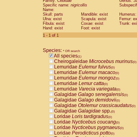
Family: Cebidae
Genus:
S
Cebidae
Saguinus midas
(0)
Specific name:
nigricollis
Subspecif
Cebidae
Saguinus mystax
(0)
Name:
Cebidae
Saguinus nigricollis
Skull: parts
Mandible: exist
(1)
Humerus: 
Cebidae
Saguinus oedipus
Ulna: exist
Scapula: exist
Femur: ex
(0)
Fibula: exist
Coxae: exist
Trunk: exi
Cebidae
Saguinus weddelli
(0)
Hand: exist
Foot: exist
Cebidae
Saguinus
spp.
(0)
Cebidae
Aotus trivirgatus
1 - 1 of 1
(0)
Cebidae
Cebus albifrons
(0)
Cebidae
Cebus apella
(0)
Species:
Cebidae
Cebus capucinus
* OR search
(0)
All species
Cebidae
Cebus nigrivittatus
(1)
(0)
Cheirogaleidae
Microcebus murinus
Cebidae
Cebus
spp.
(0)
(0)
Lemuridae
Eulemur fulvus
Cebidae
Saimiri boliviensis
(0)
(0)
Lemuridae
Eulemur macaco
Cebidae
Saimiri sciureus
(0)
(0)
Lemuridae
Eulemur mongoz
Atelidae
Alouatta caraya
(0)
(0)
Lemuridae
Lemur catta
Atelidae
Alouatta fusca
(0)
(0)
Lemuridae
Varecia variegata
Atelidae
Alouatta seniculus
(0)
(0)
Galagidae
Galago senegalensis
Atelidae
Alouatta
spp.
(0)
(0)
Galagidae
Galago demidovii
Atelidae
Ateles belzebuth
(0)
(0)
Galagidae
Otolemur crassicaudatus
Atelidae
Ateles geoffroyi
(0)
(0)
Galagidae
Galagidae
spp.
Atelidae
Ateles paniscus
(0)
(0)
Loridae
Loris tardigradus
Atelidae
Ateles
spp.
(0)
(0)
Loridae
Nycticebus coucang
Atelidae
Lagothrix lagothricha
(0)
(0)
Loridae
Nycticebus pygmaeus
Atelidae
Lagothrix lagothricha cana
(0)
(0)
Loridae
Perodicticus potto
Pitheciidae
Cacajao calvus rubicundu
(0)