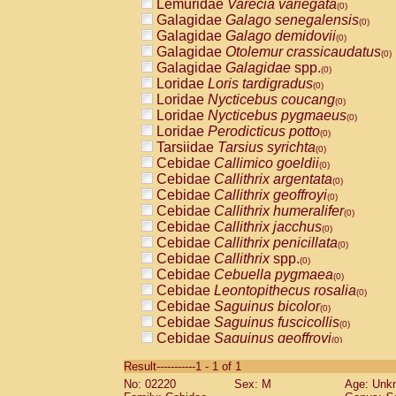
Lemuridae
Varecia variegata
(0)
Galagidae
Galago senegalensis
(0)
Galagidae
Galago demidovii
(0)
Galagidae
Otolemur crassicaudatus
(0)
Galagidae
Galagidae
spp.
(0)
Loridae
Loris tardigradus
(0)
Loridae
Nycticebus coucang
(0)
Loridae
Nycticebus pygmaeus
(0)
Loridae
Perodicticus potto
(0)
Tarsiidae
Tarsius syrichta
(0)
Cebidae
Callimico goeldii
(0)
Cebidae
Callithrix argentata
(0)
Cebidae
Callithrix geoffroyi
(0)
Cebidae
Callithrix humeralifer
(0)
Cebidae
Callithrix jacchus
(0)
Cebidae
Callithrix penicillata
(0)
Cebidae
Callithrix
spp.
(0)
Cebidae
Cebuella pygmaea
(0)
Cebidae
Leontopithecus rosalia
(0)
Cebidae
Saguinus bicolor
(0)
Cebidae
Saguinus fuscicollis
(0)
Cebidae
Saguinus geoffroyi
(0)
Cebidae
Saguinus imperator
(0)
Result-----------1 - 1 of 1
Cebidae
Saguinus labiatus
(0)
No: 02220
Sex: M
Age: Unk
Cebidae
Saguinus leucopus
(0)