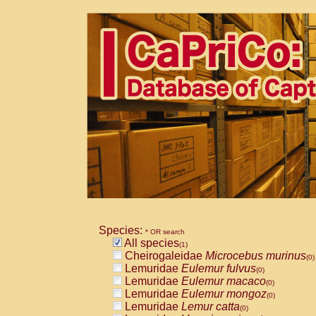
Species:
* OR search
All species
(1)
Cheirogaleidae
Microcebus murinus
(0)
Lemuridae
Eulemur fulvus
(0)
Lemuridae
Eulemur macaco
(0)
Lemuridae
Eulemur mongoz
(0)
Lemuridae
Lemur catta
(0)