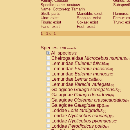
Family: Cebidae
Genus:
S
Cebidae
Saguinus midas
(0)
Specific name:
oedipus
Subspecif
Cebidae
Saguinus mystax
(0)
Name: Cotton-top Tamarin
Cebidae
Saguinus nigricollis
Skull: parts
Mandible: exist
(0)
Humerus: 
Cebidae
Saguinus oedipus
Ulna: exist
Scapula: exist
Femur: ex
(1)
Fibula: exist
Coxae: exist
Trunk: exi
Cebidae
Saguinus weddelli
(0)
Hand: exist
Foot: exist
Cebidae
Saguinus
spp.
(0)
Cebidae
Aotus trivirgatus
1 - 1 of 1
(0)
Cebidae
Cebus albifrons
(0)
Cebidae
Cebus apella
(0)
Species:
Cebidae
Cebus capucinus
* OR search
(0)
All species
Cebidae
Cebus nigrivittatus
(1)
(0)
Cheirogaleidae
Microcebus murinus
Cebidae
Cebus
spp.
(0)
(0)
Lemuridae
Eulemur fulvus
Cebidae
Saimiri boliviensis
(0)
(0)
Lemuridae
Eulemur macaco
Cebidae
Saimiri sciureus
(0)
(0)
Lemuridae
Eulemur mongoz
Atelidae
Alouatta caraya
(0)
(0)
Lemuridae
Lemur catta
Atelidae
Alouatta fusca
(0)
(0)
Lemuridae
Varecia variegata
Atelidae
Alouatta seniculus
(0)
(0)
Galagidae
Galago senegalensis
Atelidae
Alouatta
spp.
(0)
(0)
Galagidae
Galago demidovii
Atelidae
Ateles belzebuth
(0)
(0)
Galagidae
Otolemur crassicaudatus
Atelidae
Ateles geoffroyi
(0)
(0)
Galagidae
Galagidae
spp.
Atelidae
Ateles paniscus
(0)
(0)
Loridae
Loris tardigradus
Atelidae
Ateles
spp.
(0)
(0)
Loridae
Nycticebus coucang
Atelidae
Lagothrix lagothricha
(0)
(0)
Loridae
Nycticebus pygmaeus
Atelidae
Lagothrix lagothricha cana
(0)
(0)
Loridae
Perodicticus potto
Pitheciidae
Cacajao calvus rubicundu
(0)