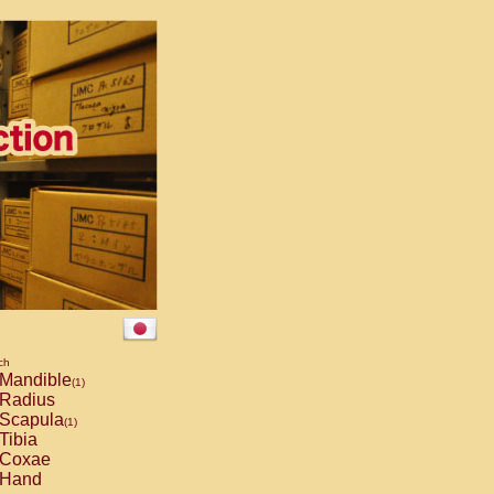
ch
Mandible
(1)
Radius
Scapula
(1)
Tibia
Coxae
Hand