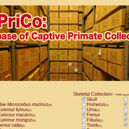
Skeletal Collection:
* AND sear
Skull
dae
Microcebus murinus
Humerus
(0)
(1)
ulemur fulvus
Ulna
(0)
(1)
ulemur macaco
Femur
(0)
ulemur mongoz
Fibula
(0)
(1)
emur catta
Trunk
(0)
(1)