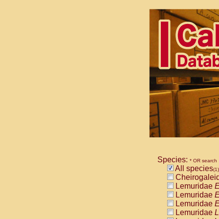
Species:
* OR search
All species
(1)
Cheirogalei
Lemuridae
E
Lemuridae
E
Lemuridae
E
Lemuridae
L