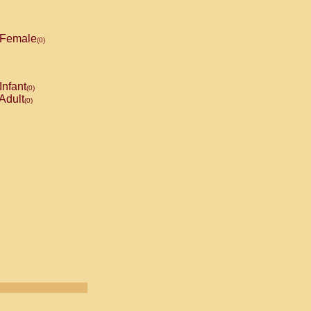
Female
(0)
Infant
(0)
Adult
(0)