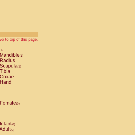
Go to top of this page.
ch
Mandible
(1)
Radius
Scapula
(1)
Tibia
Coxae
Hand
Female
(0)
Infant
(0)
Adult
(0)