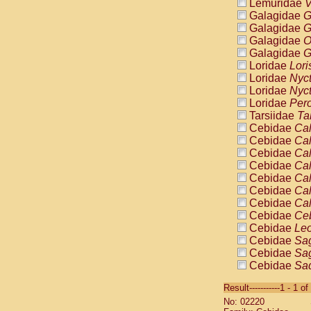
Lemuridae
V
Galagidae
G
Galagidae
G
Galagidae
O
Galagidae
G
Loridae
Lori
Loridae
Nyc
Loridae
Nyc
Loridae
Pero
Tarsiidae
Ta
Cebidae
Cal
Cebidae
Cal
Cebidae
Cal
Cebidae
Cal
Cebidae
Cal
Cebidae
Cal
Cebidae
Cal
Cebidae
Ce
Cebidae
Leo
Cebidae
Sag
Cebidae
Sag
Cebidae
Sag
Cebidae
Sag
Result-----------1 - 1 of
Cebidae
Sag
No: 02220
Cebidae
Sa