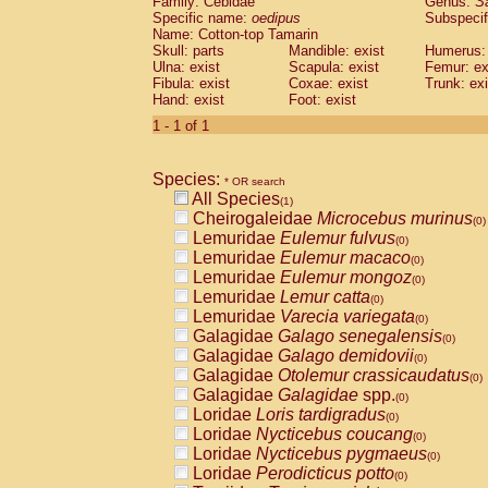
Family: Cebidae
Genus:
S
Cebidae
Saguinus midas
(0)
Specific name:
oedipus
Subspecif
Cebidae
Saguinus mystax
(0)
Name: Cotton-top Tamarin
Cebidae
Saguinus nigricollis
Skull: parts
Mandible: exist
(0)
Humerus: 
Cebidae
Saguinus oedipus
Ulna: exist
Scapula: exist
Femur: ex
(1)
Fibula: exist
Coxae: exist
Trunk: exi
Cebidae
Saguinus weddelli
(0)
Hand: exist
Foot: exist
Cebidae
Saguinus
spp.
(0)
Cebidae
Aotus trivirgatus
1 - 1 of 1
(0)
Cebidae
Cebus albifrons
(0)
Cebidae
Cebus apella
(0)
Species:
Cebidae
Cebus capucinus
* OR search
(0)
All Species
Cebidae
Cebus nigrivittatus
(1)
(0)
Cheirogaleidae
Microcebus murinus
Cebidae
Cebus
spp.
(0)
(0)
Lemuridae
Eulemur fulvus
Cebidae
Saimiri boliviensis
(0)
(0)
Lemuridae
Eulemur macaco
Cebidae
Saimiri sciureus
(0)
(0)
Lemuridae
Eulemur mongoz
Atelidae
Alouatta caraya
(0)
(0)
Lemuridae
Lemur catta
Atelidae
Alouatta fusca
(0)
(0)
Lemuridae
Varecia variegata
Atelidae
Alouatta seniculus
(0)
(0)
Galagidae
Galago senegalensis
Atelidae
Alouatta
spp.
(0)
(0)
Galagidae
Galago demidovii
Atelidae
Ateles belzebuth
(0)
(0)
Galagidae
Otolemur crassicaudatus
Atelidae
Ateles geoffroyi
(0)
(0)
Galagidae
Galagidae
spp.
Atelidae
Ateles paniscus
(0)
(0)
Loridae
Loris tardigradus
Atelidae
Ateles
spp.
(0)
(0)
Loridae
Nycticebus coucang
Atelidae
Lagothrix lagothricha
(0)
(0)
Loridae
Nycticebus pygmaeus
Atelidae
Lagothrix lagothricha cana
(0)
(0)
Loridae
Perodicticus potto
Pitheciidae
Cacajao calvus rubicundu
(0)