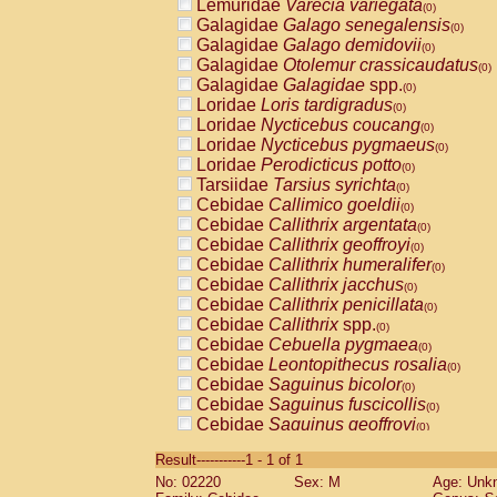
Lemuridae
Varecia variegata
(0)
Galagidae
Galago senegalensis
(0)
Galagidae
Galago demidovii
(0)
Galagidae
Otolemur crassicaudatus
(0)
Galagidae
Galagidae
spp.
(0)
Loridae
Loris tardigradus
(0)
Loridae
Nycticebus coucang
(0)
Loridae
Nycticebus pygmaeus
(0)
Loridae
Perodicticus potto
(0)
Tarsiidae
Tarsius syrichta
(0)
Cebidae
Callimico goeldii
(0)
Cebidae
Callithrix argentata
(0)
Cebidae
Callithrix geoffroyi
(0)
Cebidae
Callithrix humeralifer
(0)
Cebidae
Callithrix jacchus
(0)
Cebidae
Callithrix penicillata
(0)
Cebidae
Callithrix
spp.
(0)
Cebidae
Cebuella pygmaea
(0)
Cebidae
Leontopithecus rosalia
(0)
Cebidae
Saguinus bicolor
(0)
Cebidae
Saguinus fuscicollis
(0)
Cebidae
Saguinus geoffroyi
(0)
Cebidae
Saguinus imperator
(0)
Result-----------1 - 1 of 1
Cebidae
Saguinus labiatus
(0)
No: 02220
Sex: M
Age: Unk
Cebidae
Saguinus leucopus
(0)