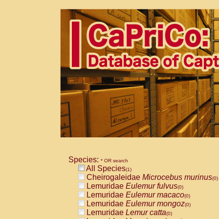
Species:
* OR search
All Species
(1)
Cheirogaleidae
Microcebus murinus
(0)
Lemuridae
Eulemur fulvus
(0)
Lemuridae
Eulemur macaco
(0)
Lemuridae
Eulemur mongoz
(0)
Lemuridae
Lemur catta
(0)