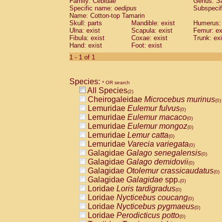
Family: Cebidae
Genus:
S
Cebidae
Saguinus midas
(0)
Specific name:
oedipus
Subspecif
Cebidae
Saguinus mystax
(0)
Name: Cotton-top Tamarin
Cebidae
Saguinus nigricollis
Skull: parts
Mandible: exist
(1)
Humerus: 
Cebidae
Saguinus oedipus
Ulna: exist
Scapula: exist
Femur: ex
(1)
Fibula: exist
Coxae: exist
Trunk: exi
Cebidae
Saguinus weddelli
(0)
Hand: exist
Foot: exist
Cebidae
Saguinus
spp.
(0)
Cebidae
Aotus trivirgatus
1 - 1 of 1
(0)
Cebidae
Cebus albifrons
(0)
Cebidae
Cebus apella
(0)
Species:
Cebidae
Cebus capucinus
* OR search
(0)
All Species
Cebidae
Cebus nigrivittatus
(2)
(0)
Cheirogaleidae
Microcebus murinus
Cebidae
Cebus
spp.
(0)
(0)
Lemuridae
Eulemur fulvus
Cebidae
Saimiri boliviensis
(0)
(0)
Lemuridae
Eulemur macaco
Cebidae
Saimiri sciureus
(0)
(0)
Lemuridae
Eulemur mongoz
Atelidae
Alouatta caraya
(0)
(0)
Lemuridae
Lemur catta
Atelidae
Alouatta fusca
(0)
(0)
Lemuridae
Varecia variegata
Atelidae
Alouatta seniculus
(0)
(0)
Galagidae
Galago senegalensis
Atelidae
Alouatta
spp.
(0)
(0)
Galagidae
Galago demidovii
Atelidae
Ateles belzebuth
(0)
(0)
Galagidae
Otolemur crassicaudatus
Atelidae
Ateles geoffroyi
(0)
(0)
Galagidae
Galagidae
spp.
Atelidae
Ateles paniscus
(0)
(0)
Loridae
Loris tardigradus
Atelidae
Ateles
spp.
(0)
(0)
Loridae
Nycticebus coucang
Atelidae
Lagothrix lagothricha
(0)
(0)
Loridae
Nycticebus pygmaeus
Atelidae
Lagothrix lagothricha cana
(0)
(0)
Loridae
Perodicticus potto
Pitheciidae
Cacajao calvus rubicundu
(0)