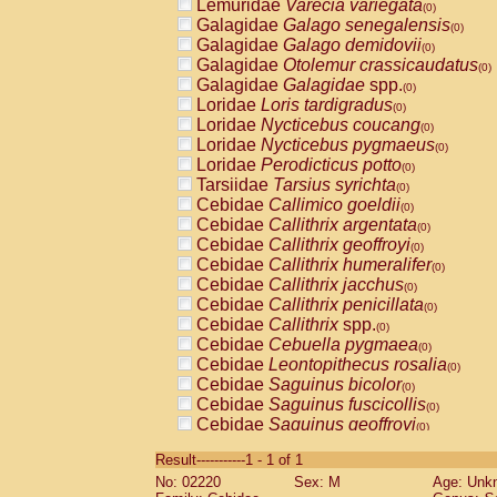
Lemuridae
Varecia variegata
(0)
Galagidae
Galago senegalensis
(0)
Galagidae
Galago demidovii
(0)
Galagidae
Otolemur crassicaudatus
(0)
Galagidae
Galagidae
spp.
(0)
Loridae
Loris tardigradus
(0)
Loridae
Nycticebus coucang
(0)
Loridae
Nycticebus pygmaeus
(0)
Loridae
Perodicticus potto
(0)
Tarsiidae
Tarsius syrichta
(0)
Cebidae
Callimico goeldii
(0)
Cebidae
Callithrix argentata
(0)
Cebidae
Callithrix geoffroyi
(0)
Cebidae
Callithrix humeralifer
(0)
Cebidae
Callithrix jacchus
(0)
Cebidae
Callithrix penicillata
(0)
Cebidae
Callithrix
spp.
(0)
Cebidae
Cebuella pygmaea
(0)
Cebidae
Leontopithecus rosalia
(0)
Cebidae
Saguinus bicolor
(0)
Cebidae
Saguinus fuscicollis
(0)
Cebidae
Saguinus geoffroyi
(0)
Cebidae
Saguinus imperator
(0)
Result-----------1 - 1 of 1
Cebidae
Saguinus labiatus
(0)
No: 02220
Sex: M
Age: Unk
Cebidae
Saguinus leucopus
(0)