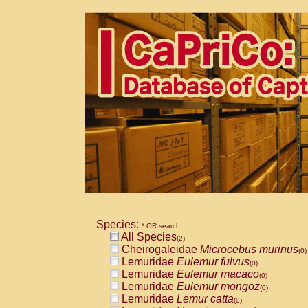
Species:
* OR search
All Species
(2)
Cheirogaleidae
Microcebus murinus
(0)
Lemuridae
Eulemur fulvus
(0)
Lemuridae
Eulemur macaco
(0)
Lemuridae
Eulemur mongoz
(0)
Lemuridae
Lemur catta
(0)