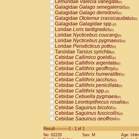
Lemuridae
Varecia variegata
(0)
Galagidae
Galago senegalensis
(0)
Galagidae
Galago demidovii
(0)
Galagidae
Otolemur crassicaudatus
(0)
Galagidae
Galagidae
spp.
(0)
Loridae
Loris tardigradus
(0)
Loridae
Nycticebus coucang
(0)
Loridae
Nycticebus pygmaeus
(0)
Loridae
Perodicticus potto
(0)
Tarsiidae
Tarsius syrichta
(0)
Cebidae
Callimico goeldii
(0)
Cebidae
Callithrix argentata
(0)
Cebidae
Callithrix geoffroyi
(0)
Cebidae
Callithrix humeralifer
(0)
Cebidae
Callithrix jacchus
(0)
Cebidae
Callithrix penicillata
(0)
Cebidae
Callithrix
spp.
(0)
Cebidae
Cebuella pygmaea
(0)
Cebidae
Leontopithecus rosalia
(0)
Cebidae
Saguinus bicolor
(0)
Cebidae
Saguinus fuscicollis
(0)
Cebidae
Saguinus geoffroyi
(0)
Cebidae
Saguinus imperator
(0)
Result-----------1 - 1 of 1
Cebidae
Saguinus labiatus
(0)
No: 02220
Sex: M
Age: Unk
Cebidae
Saguinus leucopus
(0)