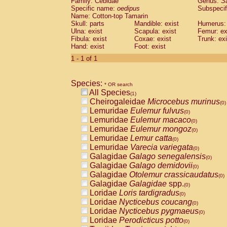
Family: Cebidae
Genus:
S
Cebidae
Saguinus midas
(0)
Specific name:
oedipus
Subspecif
Cebidae
Saguinus mystax
(0)
Name: Cotton-top Tamarin
Cebidae
Saguinus nigricollis
Skull: parts
Mandible: exist
(0)
Humerus: 
Cebidae
Saguinus oedipus
Ulna: exist
Scapula: exist
Femur: ex
(1)
Fibula: exist
Coxae: exist
Trunk: exi
Cebidae
Saguinus weddelli
(0)
Hand: exist
Foot: exist
Cebidae
Saguinus
spp.
(0)
Cebidae
Aotus trivirgatus
1 - 1 of 1
(0)
Cebidae
Cebus albifrons
(0)
Cebidae
Cebus apella
(0)
Species:
Cebidae
Cebus capucinus
* OR search
(0)
All Species
Cebidae
Cebus nigrivittatus
(1)
(0)
Cheirogaleidae
Microcebus murinus
Cebidae
Cebus
spp.
(0)
(0)
Lemuridae
Eulemur fulvus
Cebidae
Saimiri boliviensis
(0)
(0)
Lemuridae
Eulemur macaco
Cebidae
Saimiri sciureus
(0)
(0)
Lemuridae
Eulemur mongoz
Atelidae
Alouatta caraya
(0)
(0)
Lemuridae
Lemur catta
Atelidae
Alouatta fusca
(0)
(0)
Lemuridae
Varecia variegata
Atelidae
Alouatta seniculus
(0)
(0)
Galagidae
Galago senegalensis
Atelidae
Alouatta
spp.
(0)
(0)
Galagidae
Galago demidovii
Atelidae
Ateles belzebuth
(0)
(0)
Galagidae
Otolemur crassicaudatus
Atelidae
Ateles geoffroyi
(0)
(0)
Galagidae
Galagidae
spp.
Atelidae
Ateles paniscus
(0)
(0)
Loridae
Loris tardigradus
Atelidae
Ateles
spp.
(0)
(0)
Loridae
Nycticebus coucang
Atelidae
Lagothrix lagothricha
(0)
(0)
Loridae
Nycticebus pygmaeus
Atelidae
Lagothrix lagothricha cana
(0)
(0)
Loridae
Perodicticus potto
Pitheciidae
Cacajao calvus rubicundu
(0)