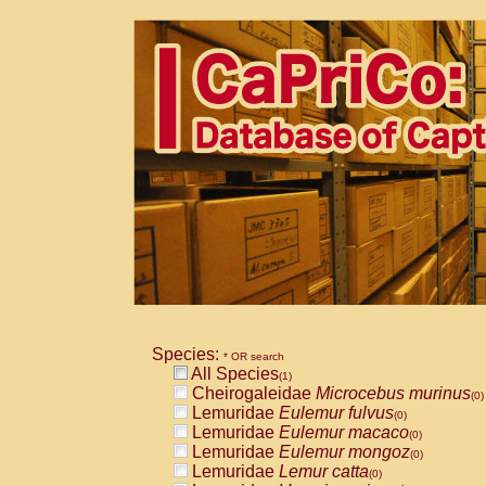
Species:
* OR search
All Species
(1)
Cheirogaleidae
Microcebus murinus
(0)
Lemuridae
Eulemur fulvus
(0)
Lemuridae
Eulemur macaco
(0)
Lemuridae
Eulemur mongoz
(0)
Lemuridae
Lemur catta
(0)