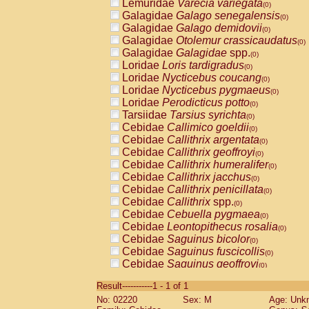
Lemuridae
Varecia variegata
(0)
Galagidae
Galago senegalensis
(0)
Galagidae
Galago demidovii
(0)
Galagidae
Otolemur crassicaudatus
(0)
Galagidae
Galagidae
spp.
(0)
Loridae
Loris tardigradus
(0)
Loridae
Nycticebus coucang
(0)
Loridae
Nycticebus pygmaeus
(0)
Loridae
Perodicticus potto
(0)
Tarsiidae
Tarsius syrichta
(0)
Cebidae
Callimico goeldii
(0)
Cebidae
Callithrix argentata
(0)
Cebidae
Callithrix geoffroyi
(0)
Cebidae
Callithrix humeralifer
(0)
Cebidae
Callithrix jacchus
(0)
Cebidae
Callithrix penicillata
(0)
Cebidae
Callithrix
spp.
(0)
Cebidae
Cebuella pygmaea
(0)
Cebidae
Leontopithecus rosalia
(0)
Cebidae
Saguinus bicolor
(0)
Cebidae
Saguinus fuscicollis
(0)
Cebidae
Saguinus geoffroyi
(0)
Cebidae
Saguinus imperator
(0)
Result-----------1 - 1 of 1
Cebidae
Saguinus labiatus
(0)
No: 02220
Sex: M
Age: Unk
Cebidae
Saguinus leucopus
(0)