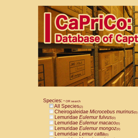
Species:
* OR search
All Species
(2)
Cheirogaleidae
Microcebus murinus
(0)
Lemuridae
Eulemur fulvus
(0)
Lemuridae
Eulemur macaco
(0)
Lemuridae
Eulemur mongoz
(0)
Lemuridae
Lemur catta
(0)