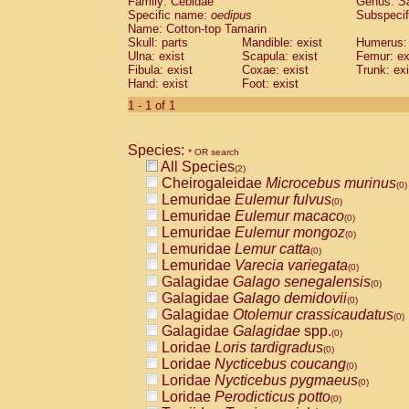
Family: Cebidae
Genus:
S
Cebidae
Saguinus midas
(0)
Specific name:
oedipus
Subspecif
Cebidae
Saguinus mystax
(0)
Name: Cotton-top Tamarin
Cebidae
Saguinus nigricollis
Skull: parts
Mandible: exist
(1)
Humerus: 
Cebidae
Saguinus oedipus
Ulna: exist
Scapula: exist
Femur: ex
(1)
Fibula: exist
Coxae: exist
Trunk: exi
Cebidae
Saguinus weddelli
(0)
Hand: exist
Foot: exist
Cebidae
Saguinus
spp.
(0)
Cebidae
Aotus trivirgatus
1 - 1 of 1
(0)
Cebidae
Cebus albifrons
(0)
Cebidae
Cebus apella
(0)
Species:
Cebidae
Cebus capucinus
* OR search
(0)
All Species
Cebidae
Cebus nigrivittatus
(2)
(0)
Cheirogaleidae
Microcebus murinus
Cebidae
Cebus
spp.
(0)
(0)
Lemuridae
Eulemur fulvus
Cebidae
Saimiri boliviensis
(0)
(0)
Lemuridae
Eulemur macaco
Cebidae
Saimiri sciureus
(0)
(0)
Lemuridae
Eulemur mongoz
Atelidae
Alouatta caraya
(0)
(0)
Lemuridae
Lemur catta
Atelidae
Alouatta fusca
(0)
(0)
Lemuridae
Varecia variegata
Atelidae
Alouatta seniculus
(0)
(0)
Galagidae
Galago senegalensis
Atelidae
Alouatta
spp.
(0)
(0)
Galagidae
Galago demidovii
Atelidae
Ateles belzebuth
(0)
(0)
Galagidae
Otolemur crassicaudatus
Atelidae
Ateles geoffroyi
(0)
(0)
Galagidae
Galagidae
spp.
Atelidae
Ateles paniscus
(0)
(0)
Loridae
Loris tardigradus
Atelidae
Ateles
spp.
(0)
(0)
Loridae
Nycticebus coucang
Atelidae
Lagothrix lagothricha
(0)
(0)
Loridae
Nycticebus pygmaeus
Atelidae
Lagothrix lagothricha cana
(0)
(0)
Loridae
Perodicticus potto
Pitheciidae
Cacajao calvus rubicundu
(0)